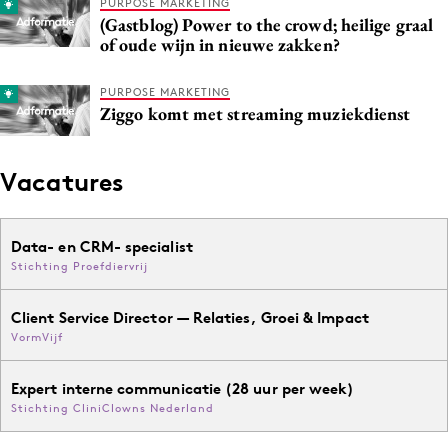
PURPOSE MARKETING
Media
(Gastblog) Power to the crowd; heilige graal
of oude wijn in nieuwe zakken?
Merkstrategie
PR
PURPOSE MARKETING
Programmatic
Ziggo komt met streaming muziekdienst
Purpose Marketing
Reputatie & crisis
Vacatures
Data- en CRM- specialist
Stichting Proefdiervrij
Client Service Director — Relaties, Groei & Impact
VormVijf
Expert interne communicatie (28 uur per week)
Stichting CliniClowns Nederland