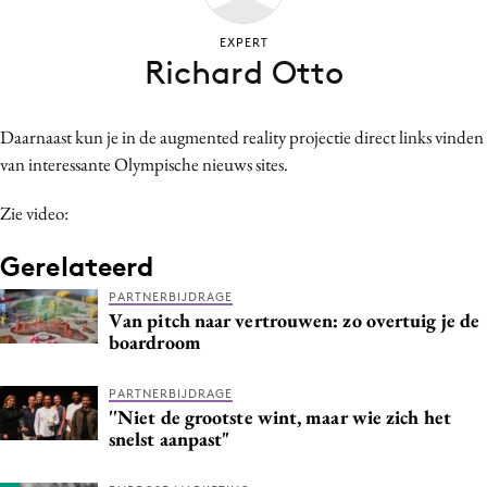
Bureaus
EXPERT
Campagnes
Richard Otto
Carriere
Contentmarketing
Daarnaast kun je in de augmented reality projectie direct links vinden
Craft
van interessante Olympische nieuws sites.
Customer Experience
Zie video:
Data & Insights
Design
Gerelateerd
Digital transformation
PARTNERBIJDRAGE
Diversiteit
Van pitch naar vertrouwen: zo overtuig je de
boardroom
Effectiviteit
Gedragsverandering
PARTNERBIJDRAGE
Influencer marketing
''Niet de grootste wint, maar wie zich het
snelst aanpast"
Interne communicatie
Martech