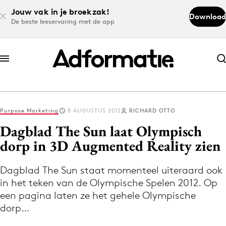
Jouw vak in je broekzak!
Download
De beste leeservaring met de app
Abonneer nu
Abonneer nu
Purpose Marketing
8 AUGUSTUS 2012
RICHARD OTTO
Log in
Dagblad The Sun laat Olympisch
dorp in 3D Augmented Reality zien
Download de app
Volg het laatste nieuws via de Adformatie
Dagblad The Sun staat momenteel uiteraard ook
in het teken van de Olympische Spelen 2012. Op
Nieuws app
een pagina laten ze het gehele Olympische
dorp…