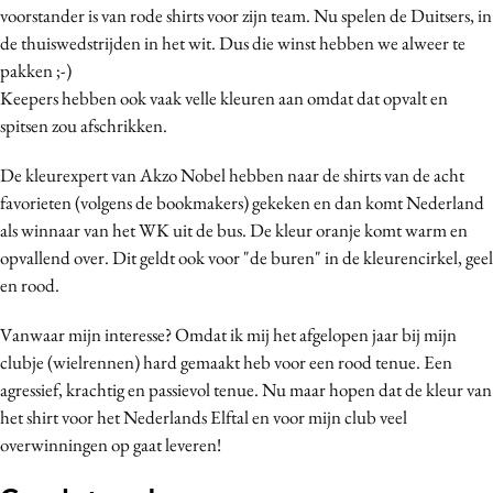
voorstander is van rode shirts voor zijn team. Nu spelen de Duitsers, in
Media
de thuiswedstrijden in het wit. Dus die winst hebben we alweer te
Merkstrategie
pakken ;-)
PR
Keepers hebben ook vaak velle kleuren aan omdat dat opvalt en
Programmatic
spitsen zou afschrikken.
Purpose Marketing
De kleurexpert van Akzo Nobel hebben naar de shirts van de acht
Reputatie & crisis
favorieten (volgens de bookmakers) gekeken en dan komt Nederland
als winnaar van het WK uit de bus. De kleur oranje komt warm en
opvallend over. Dit geldt ook voor "de buren" in de kleurencirkel, geel
en rood.
Vanwaar mijn interesse? Omdat ik mij het afgelopen jaar bij mijn
clubje (wielrennen) hard gemaakt heb voor een rood tenue. Een
agressief, krachtig en passievol tenue. Nu maar hopen dat de kleur van
het shirt voor het Nederlands Elftal en voor mijn club veel
overwinningen op gaat leveren!