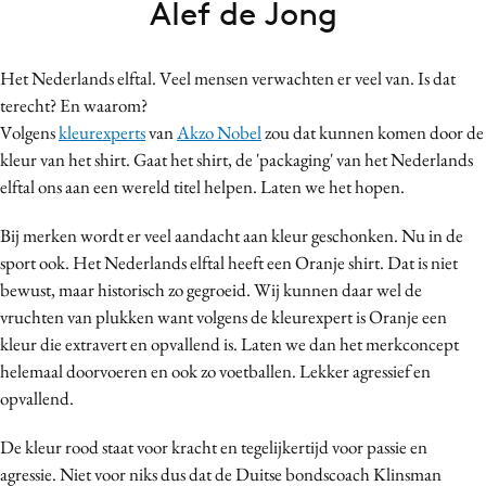
Alef de Jong
Bureaus
Campagnes
Het Nederlands elftal. Veel mensen verwachten er veel van. Is dat
Carriere
terecht? En waarom?
Contentmarketing
Volgens
kleurexperts
van
Akzo Nobel
zou dat kunnen komen door de
Craft
kleur van het shirt. Gaat het shirt, de 'packaging' van het Nederlands
Customer Experience
elftal ons aan een wereld titel helpen. Laten we het hopen.
Data & Insights
Bij merken wordt er veel aandacht aan kleur geschonken. Nu in de
Design
sport ook. Het Nederlands elftal heeft een Oranje shirt. Dat is niet
Digital transformation
bewust, maar historisch zo gegroeid. Wij kunnen daar wel de
Diversiteit
vruchten van plukken want volgens de kleurexpert is Oranje een
kleur die extravert en opvallend is. Laten we dan het merkconcept
Effectiviteit
helemaal doorvoeren en ook zo voetballen. Lekker agressief en
Gedragsverandering
opvallend.
Influencer marketing
Interne communicatie
De kleur rood staat voor kracht en tegelijkertijd voor passie en
agressie. Niet voor niks dus dat de Duitse bondscoach Klinsman
Martech