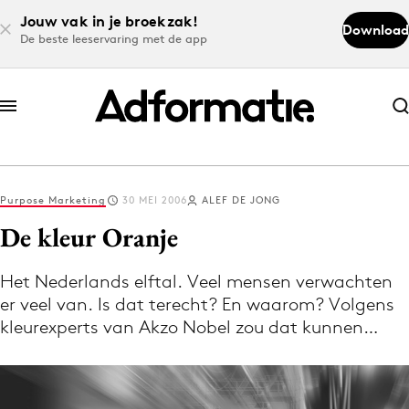
Jouw vak in je broekzak!
Download
De beste leeservaring met de app
Abonneer nu
Abonneer nu
Purpose Marketing
30 MEI 2006
ALEF DE JONG
Log in
De kleur Oranje
Het Nederlands elftal. Veel mensen verwachten
Download de app
er veel van. Is dat terecht? En waarom? Volgens
Volg het laatste nieuws via de Adformatie
kleurexperts van Akzo Nobel zou dat kunnen…
Nieuws app