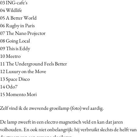
03 ING-cafe's
Media
04 Wildlife
Merkstrategie
05 A Better World
PR
06 Rugby in Paris
07 The Nano Projector
Programmatic
08 Going Local
Purpose Marketing
09 This is Eddy
Reputatie & crisis
10 Meetro
11 The Underground Feels Better
12 Luxury on the Move
13 Space Disco
14 Odo7
15 Momento Mori
Zelf vind ik de zwevende groeilamp (foto) wel aardig.
De lamp zweeft in een electro magnetisch veld en kan dat jaren
volhouden. En ook niet onbelangrijk: hij verbruikt slechts de helft van
de stroom van een gewone gloeilamp.