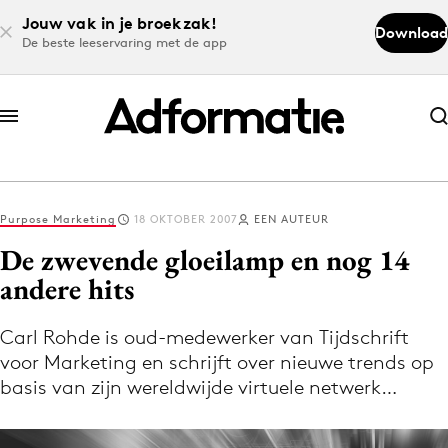
Jouw vak in je broekzak!
Download
De beste leeservaring met de app
Abonneer nu
Abonneer nu
Purpose Marketing
18 OKTOBER 2007
EEN AUTEUR
Log in
De zwevende gloeilamp en nog 14
andere hits
Download de app
Volg het laatste nieuws via de Adformatie
Carl Rohde is oud-medewerker van Tijdschrift
voor Marketing en schrijft over nieuwe trends op
Nieuws app
basis van zijn wereldwijde virtuele netwerk…