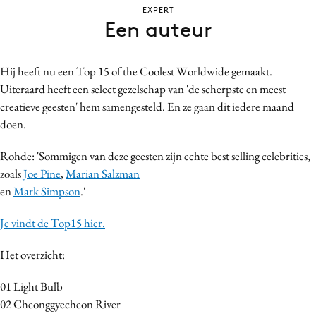
EXPERT
Bureaus
Een auteur
Campagnes
Carriere
Hij heeft nu een Top 15 of the Coolest Worldwide gemaakt.
Contentmarketing
Uiteraard heeft een select gezelschap van 'de scherpste en meest
Craft
creatieve geesten' hem samengesteld. En ze gaan dit iedere maand
Customer Experience
doen.
Data & Insights
Rohde: 'Sommigen van deze geesten zijn echte best selling celebrities,
Design
zoals
Joe Pine
,
Marian Salzman
Digital transformation
en
Mark Simpson
.'
Diversiteit
Je vindt de Top15 hier.
Effectiviteit
Gedragsverandering
Het overzicht:
Influencer marketing
01 Light Bulb
Interne communicatie
02 Cheonggyecheon River
Martech