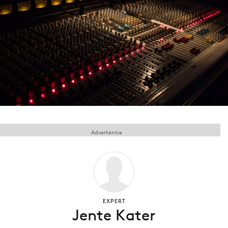
Menu
Home
9 sept: GenAI-training
12 nov: MarketingLive!
Adverteren
Events
Advertentie
Opleidingen
Vacatures
Academy
Partners
Topics
EXPERT
Jente Kater
Artificial Intelligence