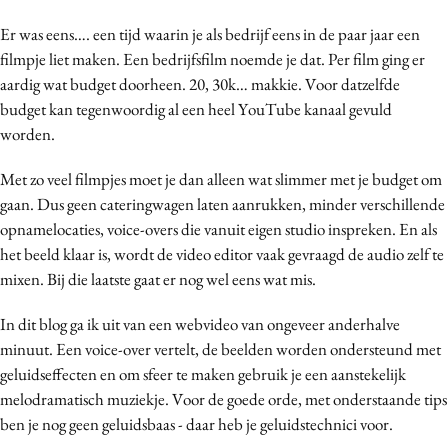
Bureaus
Er was eens…. een tijd waarin je als bedrijf eens in de paar jaar een
Campagnes
filmpje liet maken. Een bedrijfsfilm noemde je dat. Per film ging er
Carriere
aardig wat budget doorheen. 20, 30k… makkie. Voor datzelfde
budget kan tegenwoordig al een heel YouTube kanaal gevuld
Contentmarketing
worden.
Craft
Customer Experience
Met zo veel filmpjes moet je dan alleen wat slimmer met je budget om
Data & Insights
gaan. Dus geen cateringwagen laten aanrukken, minder verschillende
opnamelocaties, voice-overs die vanuit eigen studio inspreken. En als
Design
het beeld klaar is, wordt de video editor vaak gevraagd de audio zelf te
Digital transformation
mixen. Bij die laatste gaat er nog wel eens wat mis.
Diversiteit
Effectiviteit
In dit blog ga ik uit van een webvideo van ongeveer anderhalve
minuut. Een voice-over vertelt, de beelden worden ondersteund met
Gedragsverandering
geluidseffecten en om sfeer te maken gebruik je een aanstekelijk
Influencer marketing
melodramatisch muziekje. Voor de goede orde, met onderstaande tips
Interne communicatie
ben je nog geen geluidsbaas - daar heb je geluidstechnici voor.
Martech