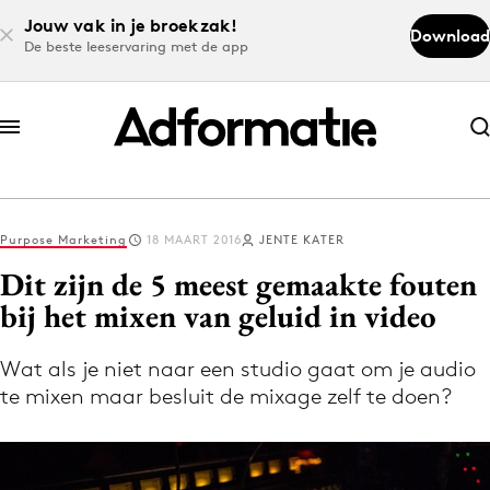
Jouw vak in je broekzak!
Download
De beste leeservaring met de app
Abonneer nu
Abonneer nu
Purpose Marketing
18 MAART 2016
JENTE KATER
Log in
Dit zijn de 5 meest gemaakte fouten
bij het mixen van geluid in video
Download de app
Volg het laatste nieuws via de Adformatie
Wat als je niet naar een studio gaat om je audio
te mixen maar besluit de mixage zelf te doen?
Nieuws app