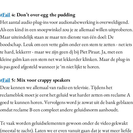
#Fail
4: Don’t over-egg the pudding
Het aantal audio plug-ins voor audionabewerking is overweldigend.
Als een kind in een snoepwinkel zou je ze allemaal willen uitproberen.
Maar uiteindelijk staan ze maar ten dienste van één doel: De
boodschap. Leuk om een vette galm onder een stem te zetten - net iets
te hard, lekkerrr - maar we zijn geen dj bij Piet Piraat. Ja, met een
kleine galm kan een stem net wat lekkerder klinken. Maar de plug-in
is pas goed afgesteld wanneer je ‘m niet lijkt te horen.
#Fail
5: Mix voor crappy speakers
Deze kennen we allemaal van radio en televisie. Tijdens het
reclameblok moet je eerst het geluid wat harder zetten om reclame A
goed te kunnen horen. Vervolgens word je zowat uit de bank geblazen
omdat reclame B een compleet andere geluidsnorm aanhoudt.
Te vaak worden geluidselementen gewoon onder de video gekwakt
(meestal te zacht). Laten we er even vanuit gaan dat je wat meer liefde