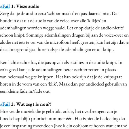
#Fail
1: Vieze audio
Media
Zorg dat je de audio eerst ‘schoonmaakt’ en pas daarna mixt. Dat
Merkstrategie
houdt in dat uit de audio van de voice-over alle ‘klikjes’ en
PR
ademhalingen worden weggehaald. Let er op dat je de audio niet té
Programmatic
schoon knipt. Sommige ademhalingen dragen bij aan de voice-over en
Purpose Marketing
als die net iets te ver van de microfoon heeft gezeten, kan het zijn dat je
de achtergrond gaat horen als je de ademhalingen er uit knipt.
Reputatie & crisis
Een lichte echo dus, die pas opvalt als je stiltes in de audio knipt. In
zo’n geval kan je de ademhalingen beter zachter zetten in plaats
van helemaal weg te knippen. Het kan ook zijn dat je de knips gaat
horen in de vorm van een ‘klik’. Maak dan per audiodeel gebruik van
een kleine fade in/fade out.
#Fail
2: Wat zegt ie nou?!
Hoe vet de muziek die je gebruikt ook is, het overbrengen van je
boodschap blijft prioriteit nummer één. Het is niet de bedoeling dat
je een inspanning moet doen (hoe klein ook) om te horen wat iemand