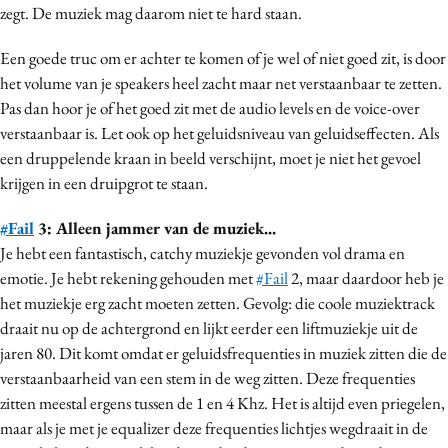
zegt. De muziek mag daarom niet te hard staan.
Een goede truc om er achter te komen of je wel of niet goed zit, is door
het volume van je speakers heel zacht maar net verstaanbaar te zetten.
Pas dan hoor je of het goed zit met de audio levels en de voice-over
verstaanbaar is. Let ook op het geluidsniveau van geluidseffecten. Als
een druppelende kraan in beeld verschijnt, moet je niet het gevoel
krijgen in een druipgrot te staan.
#Fail
3: Alleen jammer van de muziek...
Je hebt een fantastisch, catchy muziekje gevonden vol drama en
emotie. Je hebt rekening gehouden met
#Fail
2, maar daardoor heb je
het muziekje erg zacht moeten zetten. Gevolg: die coole muziektrack
draait nu op de achtergrond en lijkt eerder een liftmuziekje uit de
jaren 80. Dit komt omdat er geluidsfrequenties in muziek zitten die de
verstaanbaarheid van een stem in de weg zitten. Deze frequenties
zitten meestal ergens tussen de 1 en 4 Khz. Het is altijd even priegelen,
maar als je met je equalizer deze frequenties lichtjes wegdraait in de