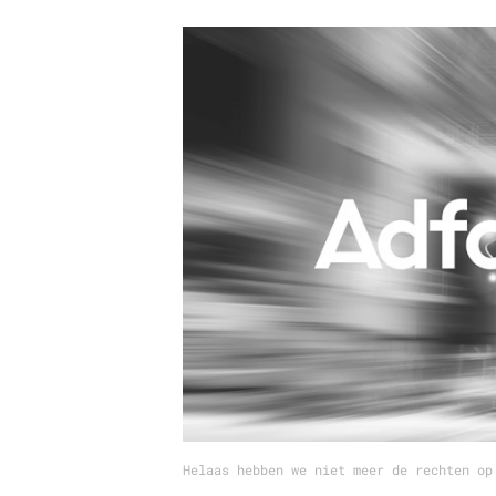
Carriere
Effectiviteit
Contentmarketing
Gedragsverand
Craft
Influencer mar
Customer Experience
Interne commu
Data & Insights
Martech
Helaas hebben we niet meer de rechten op