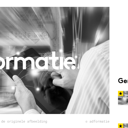
Programmatic
ering
Purpose Marketing
keting
Reputatie & crisis
nicatie
Ge
 de originele afbeelding
© adformatie