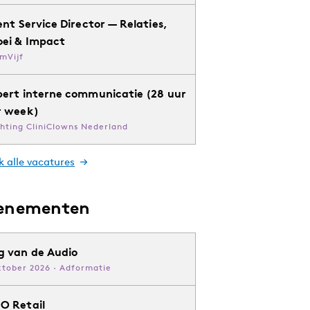
ent Service Director — Relaties,
oei & Impact
mVijf
pert interne communicatie (28 uur
r week)
chting CliniClowns Nederland
k alle vacatures
enementen
g van de Audio
ktober 2026 · Adformatie
O Retail