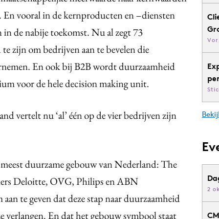
n. En vooral in de kernproducten en –diensten
Cli
Gr
n in de nabije toekomst. Nu al zegt 73
Vor
e zijn om bedrijven aan te bevelen die
rnemen. En ook bij B2B wordt duurzaamheid
Ex
pe
erium voor de hele decision making unit.
Sti
vertelt nu ‘al’ één op de vier bedrijven zijn
Bekij
Ev
het meest duurzame gebouw van Nederland: The
Da
ciers Deloitte, OVG, Philips en ABN
2 o
 aan te geven dat deze stap naar duurzaamheid
ze verlangen. En dat het gebouw symbool staat
CM