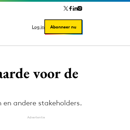
Log in
Log in
Abonneer nu
Abonneer nu
arde voor de
 en andere stakeholders.
Advertentie