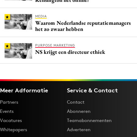
MEDIA
Waarom Nederlandse reputatiemanagers
het zo zwaar hebben
PURPOSE MARKETING
NS krijgt een directeur ethiek
Meer Adformatie
Service & Contact
Partners
Contact
Events
Abonneren
Vacatures
Teamabonnementen
Whitepapers
Adverteren