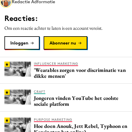
Redactie Adformatie
Media
Merkstrategie
Reacties:
PR
Om een reactie achter te laten is een account vereist.
Programmatic
Purpose Marketing
Inloggen
Abonneer nu
Reputatie & crisis
INFLUENCER MARKETING
'Wearables zorgen voor discriminatie van
dikke mensen'
CRAFT
Jongeren vinden YouTube het coolste
sociale platform
PURPOSE MARKETING
Hoe doen Anouk, Jett Rebel, Typhoon en
Kensington het online?