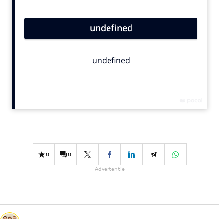
Bureaus
Campagnes
Carriere
Contentmarketing
Craft
Customer Experience
Data & Insights
Design
Digital transformation
Diversiteit
0
0
Effectiviteit
Advertentie
Gedragsverandering
Influencer marketing
Interne communicatie
Martech