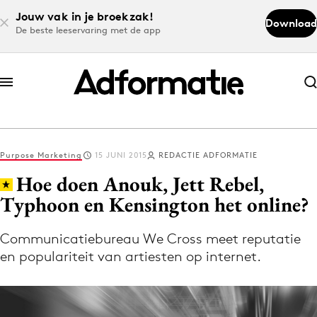
Jouw vak in je broekzak!
Download
De beste leeservaring met de app
Abonneer nu
Abonneer nu
Purpose Marketing
15 JUNI 2015
REDACTIE ADFORMATIE
Log in
Hoe doen Anouk, Jett Rebel,
Typhoon en Kensington het online?
Download de app
Volg het laatste nieuws via de Adformatie
Communicatiebureau We Cross meet reputatie
en populariteit van artiesten op internet.
Nieuws app