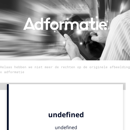
Menu
Home
9 sept: GenAI-training
12 nov: MarketingLive!
Adverteren
Helaas hebben we niet meer de rechten op de originele afbeelding
Events
© adformatie
Opleidingen
Vacatures
Advertentie
Academy
Partners
Topics
Artificial Intelligence