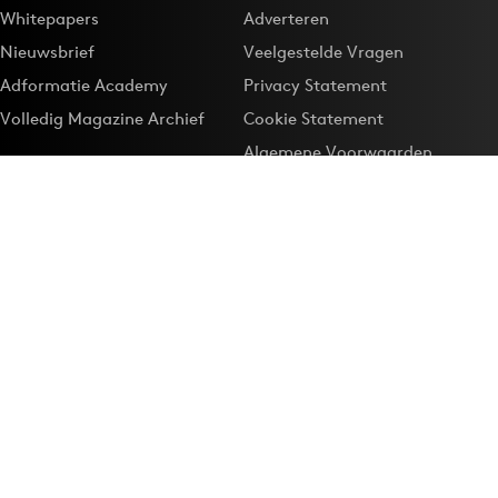
Whitepapers
Adverteren
Nieuwsbrief
Veelgestelde Vragen
Adformatie Academy
Privacy Statement
Volledig Magazine Archief
Cookie Statement
Algemene Voorwaarden
Onze app
Maak Adformatie.nl je
Google-favoriet
Privacyinstellingen
Download de
Adformatie Nieuws App