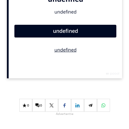
Bureaus
Campagnes
Carriere
Contentmarketing
Craft
Customer Experience
Data & Insights
Design
Digital transformation
Diversiteit
Effectiviteit
Gedragsverandering
0
0
Influencer marketing
Advertentie
Interne communicatie
Martech