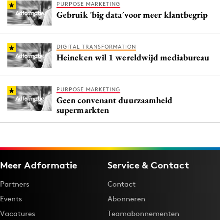
PURPOSE MARKETING
Gebruik ´big data´voor meer klantbegrip
DIGITAL TRANSFORMATION
Heineken wil 1 wereldwijd mediabureau
PURPOSE MARKETING
Geen convenant duurzaamheid
supermarkten
Meer Adformatie
Service & Contact
Partners
Contact
Events
Abonneren
Vacatures
Teamabonnementen