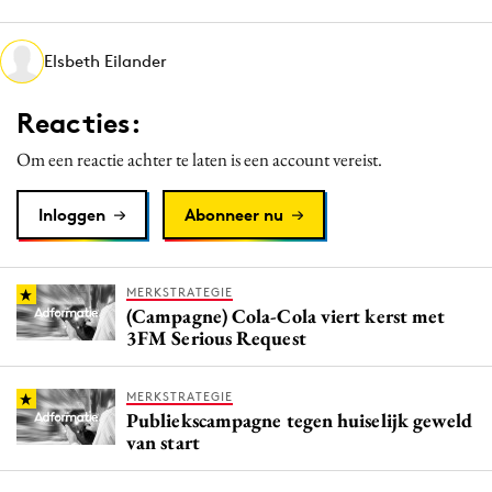
Media
Merkstrategie
Elsbeth Eilander
PR
Reacties:
Programmatic
Purpose Marketing
Om een reactie achter te laten is een account vereist.
Reputatie & crisis
Inloggen
Abonneer nu
MERKSTRATEGIE
(Campagne) Cola-Cola viert kerst met
3FM Serious Request
MERKSTRATEGIE
Publiekscampagne tegen huiselijk geweld
van start