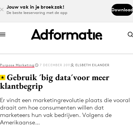
Jouw vak in je broekzak!
Download
De beste leeservaring met de app
Abonneer nu
Abonneer nu
Purpose Marketing
7 DECEMBER 2011
ELSBETH EILANDER
Log in
Gebruik ´big data´voor meer
klantbegrip
Download de app
Volg het laatste nieuws via de Adformatie
Er vindt een marketingrevolutie plaats die vooral
draait om hoe consumenten willen dat
Nieuws app
marketeers hun vak bedrijven. Volgens de
Amerikaanse…