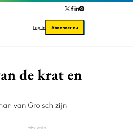
Log in
Log in
Abonneer nu
Abonneer nu
an de krat en
an van Grolsch zijn
Advertentie