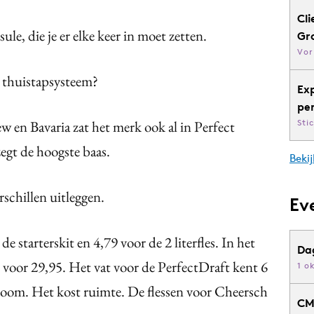
Cli
sule, die je er elke keer in moet zetten.
Gr
Vor
n thuistapsysteem?
Ex
pe
w en Bavaria zat het merk ook al in Perfect
Sti
 zegt de hoogste baas.
Bekij
rschillen uitleggen.
Ev
de starterskit en 4,79 voor de 2 literfles. In het
Da
n voor 29,95. Het vat voor de PerfectDraft kent 6
1 o
stroom. Het kost ruimte. De flessen voor Cheersch
CM