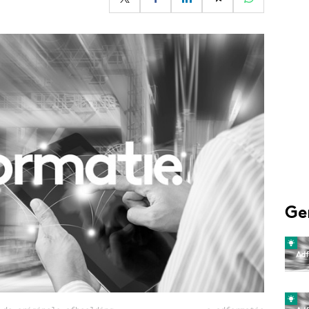
Programmatic
ering
Purpose Marketing
keting
Reputatie & crisis
nicatie
Ge