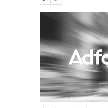
Carriere
Effectiviteit
Contentmarketing
Gedragsverand
Craft
Influencer mar
Customer Experience
Interne commu
Data & Insights
Martech