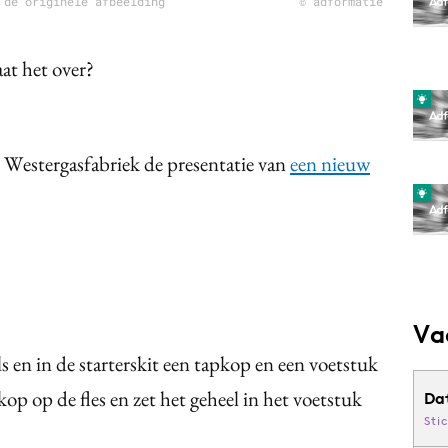
 de originele afbeelding
© adformatie
aat het over?
estergasfabriek de presentatie van
een nieuw
.
Va
s en in de starterskit een tapkop en een voetstuk
kop op de fles en zet het geheel in het voetstuk
Da
Sti