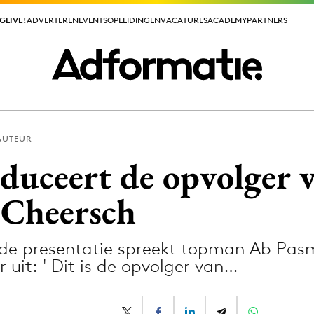
GLIVE!
GLIVE!
ADVERTEREN
ADVERTEREN
EVENTS
EVENTS
OPLEIDINGEN
OPLEIDINGEN
VACATURES
VACATURES
ACADEMY
ACADEMY
PARTNERS
PARTNERS
AUTEUR
ieuws app
duceert de opvolger v
e Cheersch
 de presentatie spreekt topman Ab Pasm
Media
 uit: ' Dit is de opvolger van…
ormation
Merkstrategie
PR