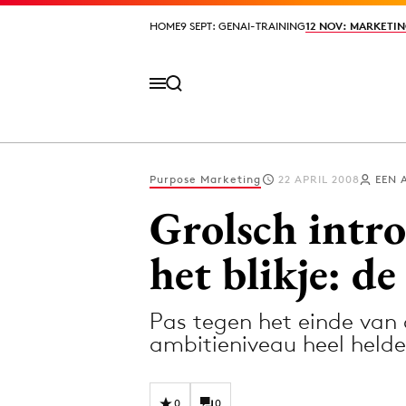
HOME
HOME
9 SEPT: GENAI-TRAINING
9 SEPT: GENAI-TRAINING
12 NOV: MARKETIN
12 NOV: MARKETIN
Purpose Marketing
22 APRIL 2008
EEN 
Volg het laatste nieuws via de Adformatie N
Grolsch intro
het blikje: d
Topics
Pas tegen het einde van
Artificial Intelligence
Design
ambitieniveau heel helder
Bureaus
Digital transf
Campagnes
Diversiteit
0
0