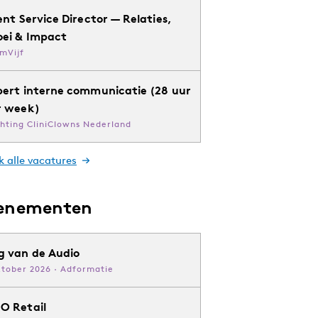
ent Service Director — Relaties,
oei & Impact
mVijf
pert interne communicatie (28 uur
r week)
chting CliniClowns Nederland
k alle vacatures
enementen
g van de Audio
ktober 2026 · Adformatie
O Retail