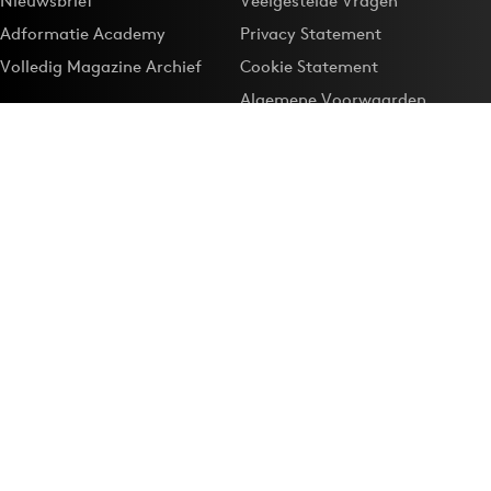
Nieuwsbrief
Veelgestelde Vragen
Adformatie Academy
Privacy Statement
Volledig Magazine Archief
Cookie Statement
Algemene Voorwaarden
Onze app
Maak Adformatie.nl je
Google-favoriet
Privacyinstellingen
Download de
Adformatie Nieuws App