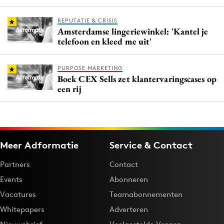
REPUTATIE & CRISIS
Amsterdamse lingeriewinkel: 'Kantel je
telefoon en kleed me uit'
PURPOSE MARKETING
Boek CEX Sells zet klantervaringscases op
een rij
Meer Adformatie
Service & Contact
Partners
Contact
Events
Abonneren
Vacatures
Teamabonnementen
Whitepapers
Adverteren