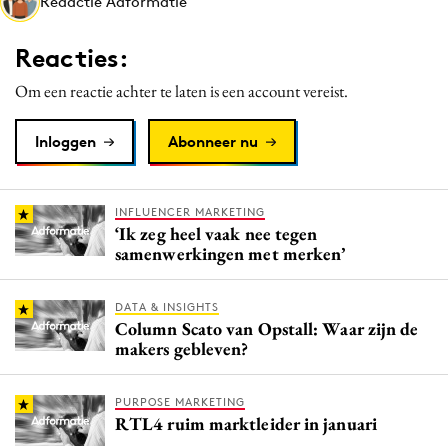
Redactie Adformatie
Media
Merkstrategie
Reacties:
PR
Om een reactie achter te laten is een account vereist.
Programmatic
Purpose Marketing
Inloggen
Abonneer nu
Reputatie & crisis
INFLUENCER MARKETING
‘Ik zeg heel vaak nee tegen
samenwerkingen met merken’
DATA & INSIGHTS
Column Scato van Opstall: Waar zijn de
makers gebleven?
PURPOSE MARKETING
RTL4 ruim marktleider in januari