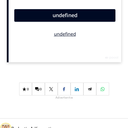
Bureaus
Campagnes
Carriere
Contentmarketing
Craft
Customer Experience
Data & Insights
Design
Digital transformation
Diversiteit
0
0
Effectiviteit
Advertentie
Gedragsverandering
Influencer marketing
Interne communicatie
Martech