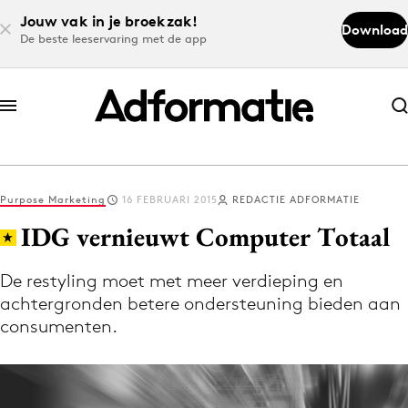
Jouw vak in je broekzak!
Download
De beste leeservaring met de app
Abonneer nu
Abonneer nu
Purpose Marketing
16 FEBRUARI 2015
REDACTIE ADFORMATIE
Log in
IDG vernieuwt Computer Totaal
De restyling moet met meer verdieping en
Download de app
achtergronden betere ondersteuning bieden aan
Volg het laatste nieuws via de Adformatie
consumenten.
Nieuws app