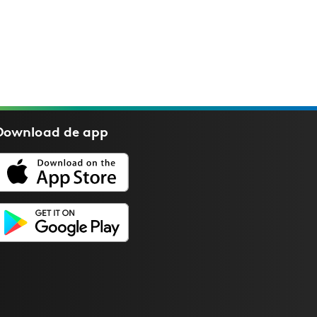
Download de
app