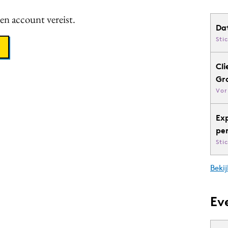
een account vereist.
Da
Sti
Cli
Gr
Vor
Ex
pe
Sti
Bekij
Ev