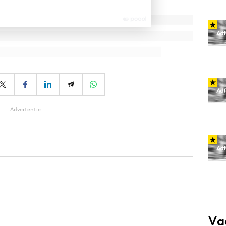
Advertentie
Va