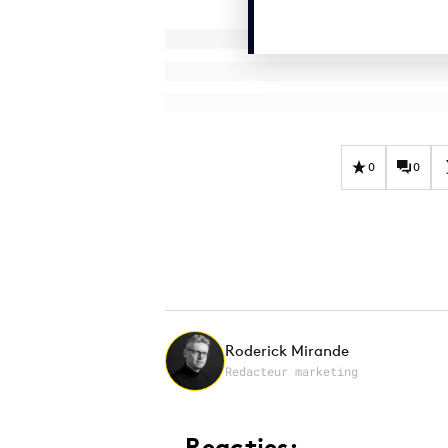
0
0
Roderick Mirande
Redacteur marketing
Reacties: