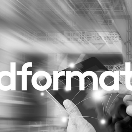
Programmatic
ering
Purpose Marketing
keting
Reputatie & crisis
nicatie