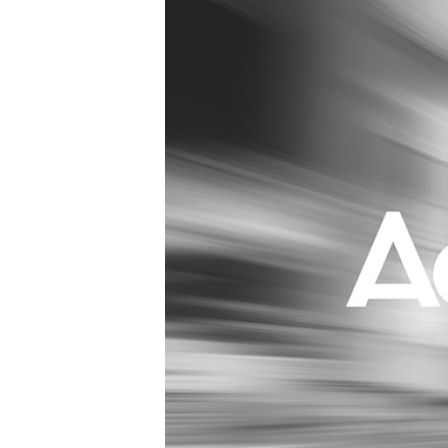
Carriere
Effectiviteit
Contentmarketing
Gedragsverand
Craft
Influencer mar
Customer Experience
Interne commu
Data & Insights
Martech