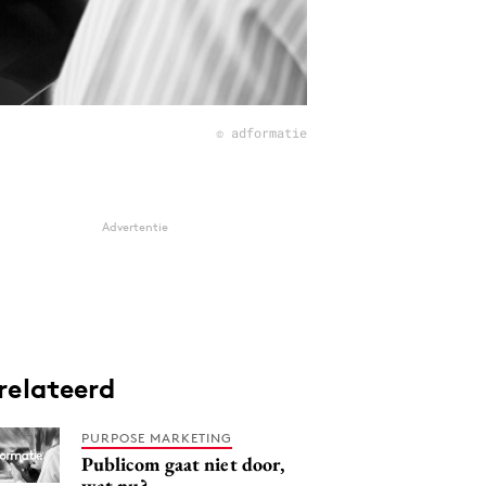
© adformatie
Advertentie
relateerd
PURPOSE MARKETING
Publicom gaat niet door,
wat nu?