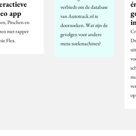
eractieve
é
verbiedt om de database
deo app
g
van Autotrack.nl te
in
en, Pinchen en
doorzoeken. Wat zijn de
en met rapper
Cr
gevolgen voor andere
ie Flex.
Dr
meta-zoekmachines?
ui
vo
sc
mo
ve
op