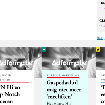
Da
1 o
CM
13 
Beki
UENCER
PURPOSE MARKETING
IN
KETING
CO
Gaspedaal.nl
N Hi en
‘
mag niet meer
p Notch
e
'meeliften'
nceren
c
Het Haagse Hof