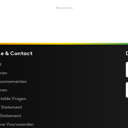
Advertentie
ce & Contact
t
ren
bonnementen
eren
stelde Vragen
y Statement
 Statement
ne Voorwaarden