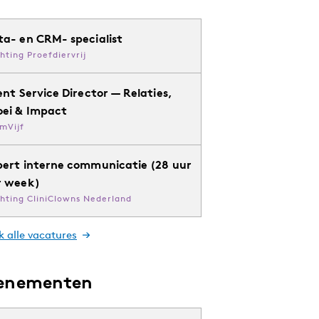
ta- en CRM- specialist
chting Proefdiervrij
ent Service Director — Relaties,
oei & Impact
mVijf
pert interne communicatie (28 uur
r week)
chting CliniClowns Nederland
k alle vacatures
enementen