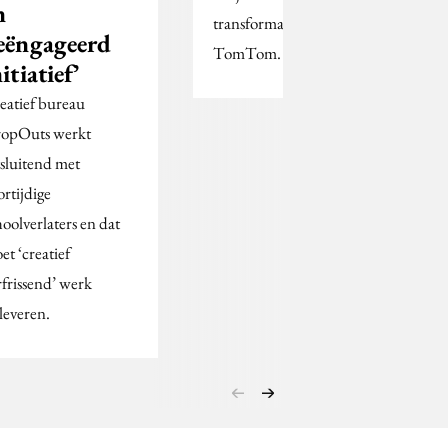
n
transformatieproject bij
eëngageerd
TomTom.
itiatief’
eatief bureau
opOuts werkt
tsluitend met
ortijdige
hoolverlaters en dat
et ‘creatief
rfrissend’ werk
leveren.