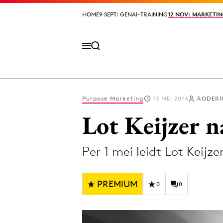
HOME
HOME
9 SEPT: GENAI-TRAINING
9 SEPT: GENAI-TRAINING
12 NOV: MARKETIN
12 NOV: MARKETIN
Purpose Marketing
13 MEI 2014
RODERI
Volg het laatste nieuws via de Adformatie N
Lot Keijzer
Per 1 mei leidt Lot Keijz
Topics
Artificial Intelligence
Design
PREMIUM
0
0
Bureaus
Digital transf
Campagnes
Diversiteit