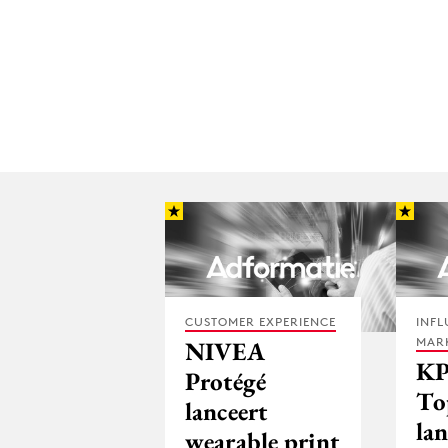
CUSTOMER EXPERIENCE
INFL
MAR
NIVEA
KP
Protégé
To
lanceert
la
wearable print