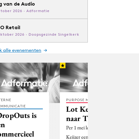
g van de Audio
ktober 2026 · Adformatie
O Retail
oktober 2026 · Doopsgezinde Singelkerk
jk alle evenementen
TERNE
PURPOSE MARKETING
MMUNICATIE
Lot Keijzer
DropOuts is
naar TomTom
en
Per 1 mei leidt Lot
ommercieel
Keijzer een digitaal