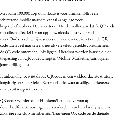
Bureaus
Campagnes
Met ruim 400.000 app downloads is voor Hunkemöller een
schitterend mobile marcom kanaal aangelegd voor
Carriere
lingerieliefhebbers. Daarmee toont Hunkemöller aan dat de QR code
Contentmarketing
niet alleen effectief is voor app downloads, maar voor veel
Craft
meer.Ondanks de talrijke succesverhalen over de inzet van de QR
Customer Experience
code laten veel marketeers, net als vele teleurgestelde consumenten,
Data & Insights
de QR code onterecht links liggen. Hierdoor worden kansen die de
toepassing van QR codes schept in ‘Mobile’ Marketing campagnes
Design
jammerlijk gemist.
Digital transformation
Diversiteit
Hunkemöller bewijst dat de QR code in een weldoordachte strategie
Effectiviteit
langdurig tot succes leidt. Een voorbeeld waar afvallige marketeers
een les uit mogen trekken.
Gedragsverandering
Influencer marketing
QR codes worden door Hunkemöller behalve voor app
Interne communicatie
downloadfunctie ook ingezet als onderdeel van hun loyalty systeem.
Martech
Zo krijgt elke club member zijn/haar eigen QR code op de digitale