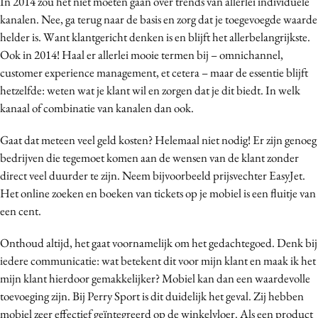
In 2014 zou het niet moeten gaan over trends van allerlei individuele
Media
kanalen. Nee, ga terug naar de basis en zorg dat je toegevoegde waarde
helder is. Want klantgericht denken is en blijft het allerbelangrijkste.
Merkstrategie
Ook in 2014! Haal er allerlei mooie termen bij – omnichannel,
PR
customer experience management, et cetera – maar de essentie blijft
Programmatic
hetzelfde: weten wat je klant wil en zorgen dat je dit biedt. In welk
Purpose Marketing
kanaal of combinatie van kanalen dan ook.
Reputatie & crisis
Gaat dat meteen veel geld kosten? Helemaal niet nodig! Er zijn genoeg
bedrijven die tegemoet komen aan de wensen van de klant zonder
direct veel duurder te zijn. Neem bijvoorbeeld prijsvechter EasyJet.
Het online zoeken en boeken van tickets op je mobiel is een fluitje van
een cent.
Onthoud altijd, het gaat voornamelijk om het gedachtegoed. Denk bij
iedere communicatie: wat betekent dit voor mijn klant en maak ik het
mijn klant hierdoor gemakkelijker? Mobiel kan dan een waardevolle
toevoeging zijn. Bij Perry Sport is dit duidelijk het geval. Zij hebben
mobiel zeer effectief geïntegreerd op de winkelvloer. Als een product