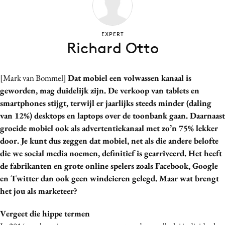
Bureaus
Campagnes
EXPERT
Carriere
Richard Otto
Contentmarketing
Craft
[Mark van Bommel]
Dat mobiel een volwassen kanaal is
Customer Experience
geworden, mag duidelijk zijn. De verkoop van tablets en
Data & Insights
smartphones stijgt, terwijl er jaarlijks steeds minder (daling
van 12%) desktops en laptops over de toonbank gaan. Daarnaast
Design
groeide mobiel ook als advertentiekanaal met zo’n 75% lekker
Digital transformation
door. Je kunt dus zeggen dat mobiel, net als die andere belofte
Diversiteit
die we social media noemen, definitief is gearriveerd. Het heeft
Effectiviteit
de fabrikanten en grote online spelers zoals Facebook, Google
Gedragsverandering
en Twitter dan ook geen windeieren gelegd. Maar wat brengt
het jou als marketeer?
Influencer marketing
Interne communicatie
Vergeet die hippe termen
Martech