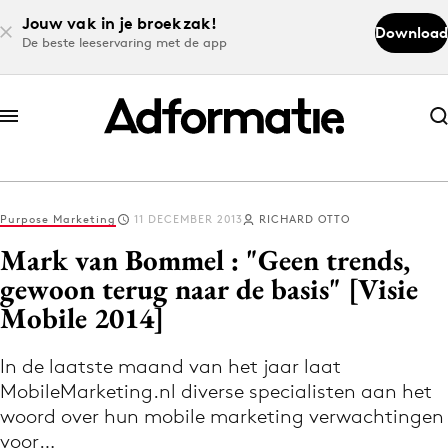
Jouw vak in je broekzak!
Download
De beste leeservaring met de app
Abonneer nu
Abonneer nu
Purpose Marketing
11 DECEMBER 2013
RICHARD OTTO
Log in
Mark van Bommel : "Geen trends,
gewoon terug naar de basis" [Visie
Mobile 2014]
Download de app
Volg het laatste nieuws via de Adformatie
In de laatste maand van het jaar laat
Nieuws app
MobileMarketing.nl diverse specialisten aan het
woord over hun mobile marketing verwachtingen
voor…