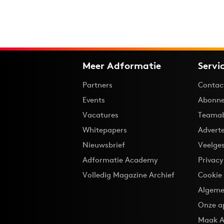
Meer Adformatie
Servi
Partners
Contac
Events
Abonne
Vacatures
Teama
Whitepapers
Advert
Nieuwsbrief
Veelge
Adformatie Academy
Privac
Volledig Magazine Archief
Cookie
Algeme
Onze a
Maak A