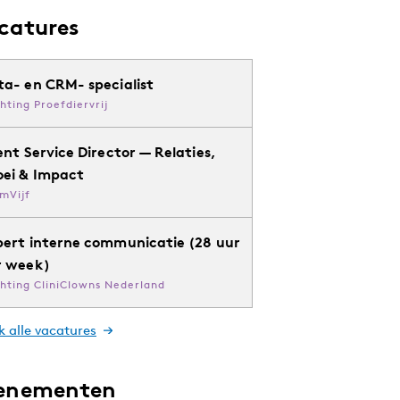
catures
ta- en CRM- specialist
chting Proefdiervrij
ent Service Director — Relaties,
oei & Impact
mVijf
pert interne communicatie (28 uur
r week)
chting CliniClowns Nederland
k alle vacatures
enementen