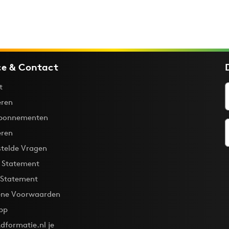
ce & Contact
t
ren
bonnementen
eren
stelde Vragen
y Statement
 Statement
ne Voorwaarden
pp
dformatie.nl je