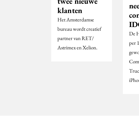
twee nieuwe
ne
klanten
co
Het Amsterdamse
ID
bureau wordt creatief
De H
partner van RET/
per 1
Astrimex en Xelion.
gewo
Comp
Truc
iPho