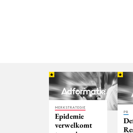
MERKSTRATEGIE
PR
Epidemie
Def
verwelkomt
Res