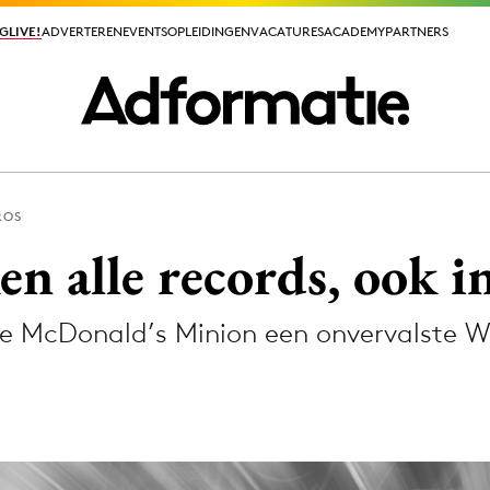
GLIVE!
GLIVE!
ADVERTEREN
ADVERTEREN
EVENTS
EVENTS
OPLEIDINGEN
OPLEIDINGEN
VACATURES
VACATURES
ACADEMY
ACADEMY
PARTNERS
PARTNERS
ROS
ieuws app
n alle records, ook 
e McDonald’s Minion een onvervalste W
Media
ormation
Merkstrategie
PR