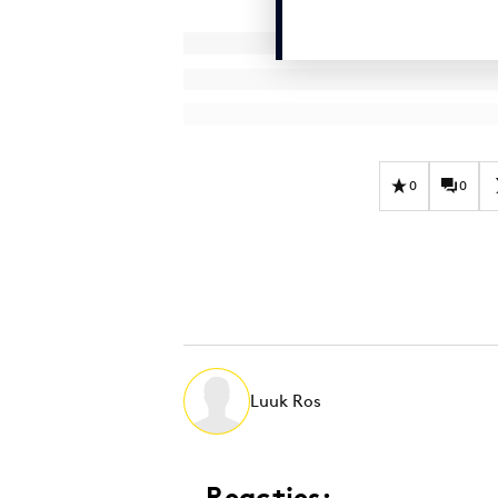
0
0
Luuk Ros
Reacties: