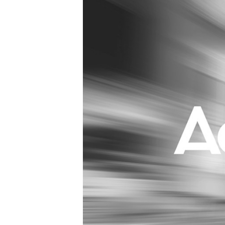
Carriere
Effectiviteit
Contentmarketing
Gedragsverand
Craft
Influencer mar
Customer Experience
Interne commu
Data & Insights
Martech