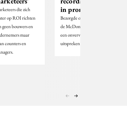
arketeers'
records, ook
in promo
rketeers die zich
uter op ROI richten
Bezorgde ouders horen
jn geen bouwers en
de McDonald’s Minion
dernemers maar
een onvervalste WTF
an counters en
uitspreken
nagers.