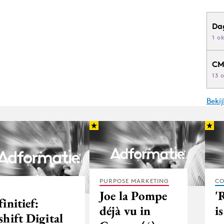
Da
1 o
CM
13 
Beki
PURPOSE MARKETING
CO
Joe la Pompe
'
initief:
déjà vu in
i
hift Digital