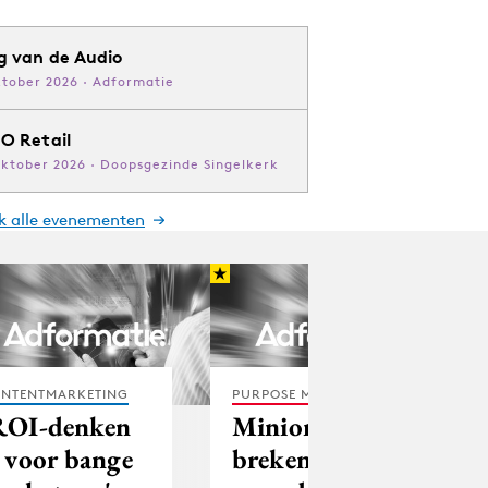
g van de Audio
ktober 2026 · Adformatie
O Retail
oktober 2026 · Doopsgezinde Singelkerk
jk alle evenementen
NTENTMARKETING
PURPOSE MARKETING
ROI-denken
Minions
s voor bange
breken alle