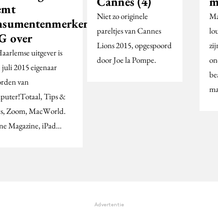
Cannes (4)
m
emt
Niet zo originele
Ma
nsumentenmerken
pareltjes van Cannes
lo
G over
Lions 2015, opgespoord
zi
aarlemse uitgever is
door Joe la Pompe.
on
 juli 2015 eigenaar
be
rden van
ma
uter!Totaal, Tips &
s, Zoom, MacWorld.
ne Magazine, iPad…
Advertentie