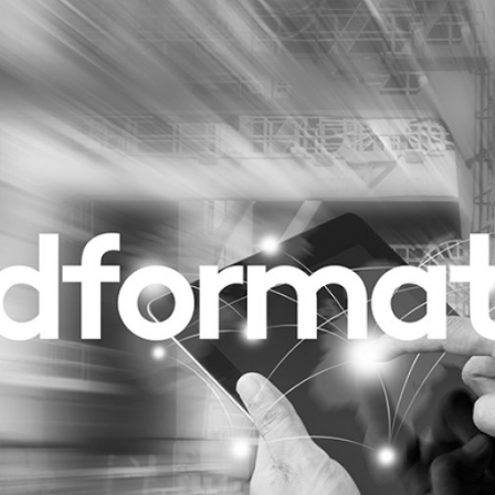
Programmatic
ering
Purpose Marketing
keting
Reputatie & crisis
nicatie