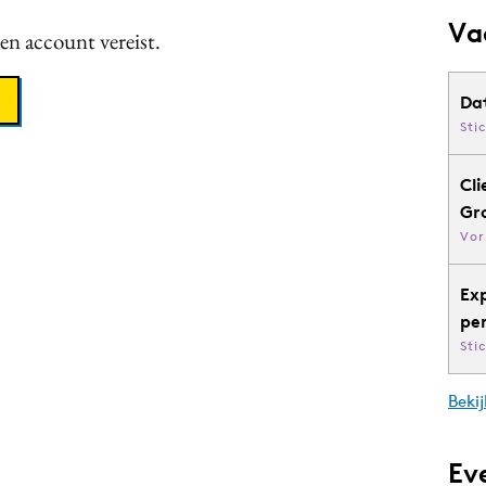
Va
een account vereist.
Da
Sti
Cli
Gr
Vor
Ex
pe
Sti
Bekij
Ev