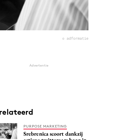
© adformatie
Advertentie
relateerd
PURPOSE MARKETING
Srebrenica scoort dankzij
actieve twitteraars hoog in