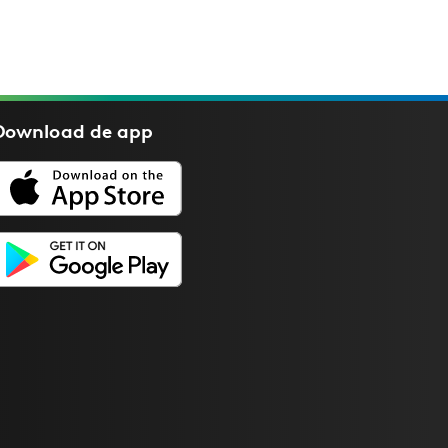
Download de
app