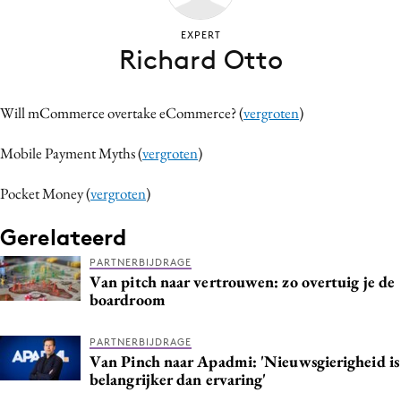
Bureaus
EXPERT
Campagnes
Richard Otto
Carriere
Contentmarketing
Will mCommerce overtake eCommerce? (
vergroten
)
Craft
Customer Experience
Mobile Payment Myths (
vergroten
)
Data & Insights
Pocket Money (
vergroten
)
Design
Gerelateerd
Digital transformation
Diversiteit
PARTNERBIJDRAGE
Van pitch naar vertrouwen: zo overtuig je de
Effectiviteit
boardroom
Gedragsverandering
Influencer marketing
PARTNERBIJDRAGE
Van Pinch naar Apadmi: 'Nieuwsgierigheid is
Interne communicatie
belangrijker dan ervaring'
Martech