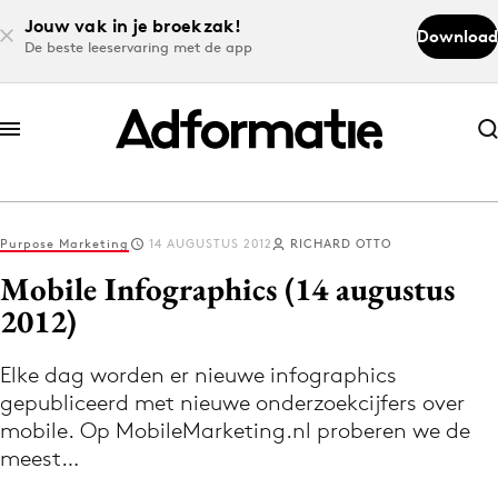
Jouw vak in je broekzak!
Download
De beste leeservaring met de app
Abonneer nu
Abonneer nu
Purpose Marketing
14 AUGUSTUS 2012
RICHARD OTTO
Log in
Mobile Infographics (14 augustus
2012)
Download de app
Volg het laatste nieuws via de Adformatie
Elke dag worden er nieuwe infographics
gepubliceerd met nieuwe onderzoekcijfers over
Nieuws app
mobile. Op MobileMarketing.nl proberen we de
meest…