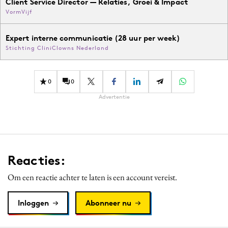
Client Service Director — Relaties, Groei & Impact
VormVijf
Expert interne communicatie (28 uur per week)
Stichting CliniClowns Nederland
0
0
Advertentie
Reacties:
Om een reactie achter te laten is een account vereist.
Inloggen
Abonneer nu