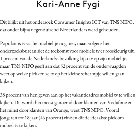
Kari-Anne Fygi
Bureaus
Campagnes
Dit blijkt uit het onderzoek Consumer Insights ICT van TNS NIPO,
Carriere
dat onder bijna negenduizend Nederlanders werd gehouden.
Contentmarketing
Craft
Populair is tv via het mobieltje nog niet, maar volgens het
onderzoeksbureau ziet de toekomst voor mobiele tv er rooskleurig uit.
Customer Experience
1 procent van de Nederlandse bevolking kijkt tv op zijn mobieltje,
Data & Insights
maar TNS NIPO geeft aan dat 52 procent van de ondervraagden
Design
weet op welke plekken ze tv op het kleine schermpje willen gaan
Digital transformation
kijken.
Diversiteit
38 procent van hen geven aan op het vakantieadres mobiel tv te willen
Effectiviteit
kijken. Dit wordt het meest genoemd door klanten van Vodafone en
Gedragsverandering
het minst door klanten van Orange, weet TNS NIPO. Vooral
Influencer marketing
jongeren tot 18 jaar (46 procent) vinden dit de ideaalste plek om
Interne communicatie
mobiel tv te kijken.
Martech