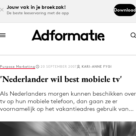
Jouw vak in je broekzak!
Download
De beste leeservaring met de app
Abonneer nu
Abonneer nu
Purpose Marketing
20 SEPTEMBER 2007
KARI-ANNE FYGI
Log in
'Nederlander wil best mobiele tv'
Als Nederlanders morgen kunnen beschikken over
Download de app
tv op hun mobiele telefoon, dan gaan ze er
Volg het laatste nieuws via de Adformatie
voornamelijk op het vakantieadres gebruik van…
Nieuws app