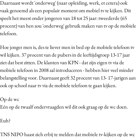
Daarnaast wordt 'onderweg' (naar opleiding, werk, et cetera) ook
Media
vaak genoemd als een populair moment om mobiel tv te kijken. Dit
Merkstrategie
speelt het meest onder jongeren van 18 tot 25 jaar: tweederde (65
PR
procent) van hen zou 'onderweg' gebruik maken van tv op de mobiele
telefoon.
Programmatic
Purpose Marketing
Hoe jonger men is, des te liever men in bed op de mobiele telefoon tv
Reputatie & crisis
wil kijken. 37 procent van de pubers in de leeftijdsgroep 13-17 jaar
ziet dat best zitten. De klanten van KPN - dat zijn eigen tv via de
mobiele telefoon in 2008 zal introduceren - hebben hier veel minder
belangstelling voor. Daarnaast geeft 32 procent van 13- 17-jarigen aan
ook op school naar tv via de mobiele telefoon te gaan kijken.
Op de wc
Eén op de twaalf ondervraagden wil dit ook graag op de wc doen.
Euh?
TNS NIPO haast zich erbij te melden dat mobiele tv-kijken op de wc