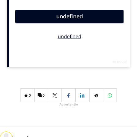
Bureaus
Campagnes
Carriere
Contentmarketing
Craft
Customer Experience
Data & Insights
Design
Digital transformation
Diversiteit
0
0
Effectiviteit
Advertentie
Gedragsverandering
Influencer marketing
Interne communicatie
Martech