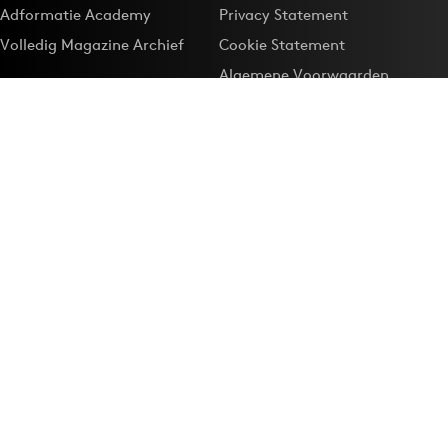
Adformatie Academy
Privacy Statement
Volledig Magazine Archief
Cookie Statement
Algemene Voorwaarden
Onze app
Maak Adformatie.nl je
Google-favoriet
Privacyinstellingen
Download de
Adformatie Nieuws App