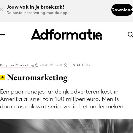
Jouw vak in je broekzak!
Download
De beste leeservaring met de app
Abonneer nu
Abonneer nu
Purpose Marketing
28 APRIL 2011
EEN AUTEUR
Log in
Neuromarketing
Een paar rondjes landelijk adverteren kost in
Download de app
Amerika al snel zo’n 100 miljoen euro. Men is
Volg het laatste nieuws via de Adformatie
daar dus ook wat serieuzer in het onderzoeken…
Nieuws app