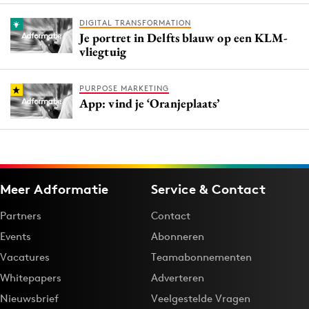
DIGITAL TRANSFORMATION
Je portret in Delfts blauw op een KLM-
vliegtuig
PURPOSE MARKETING
App: vind je ‘Oranjeplaats’
Meer Adformatie
Service & Contact
Partners
Contact
Events
Abonneren
Vacatures
Teamabonnementen
Whitepapers
Adverteren
Nieuwsbrief
Veelgestelde Vragen