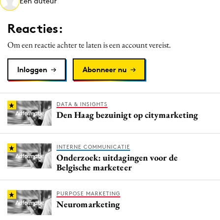
Een auteur
Media
Merkstrategie
Reacties:
PR
Om een reactie achter te laten is een account vereist.
Programmatic
Purpose Marketing
Inloggen
Abonneer nu
Reputatie & crisis
DATA & INSIGHTS
Den Haag bezuinigt op citymarketing
INTERNE COMMUNICATIE
Onderzoek: uitdagingen voor de
Belgische marketeer
PURPOSE MARKETING
Neuromarketing