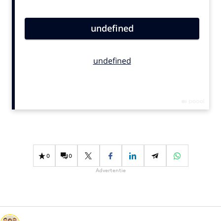
Bureaus
Campagnes
Carriere
Contentmarketing
Craft
Customer Experience
Data & Insights
Design
Digital transformation
Diversiteit
0
0
Effectiviteit
Advertentie
Gedragsverandering
Influencer marketing
Interne communicatie
Martech