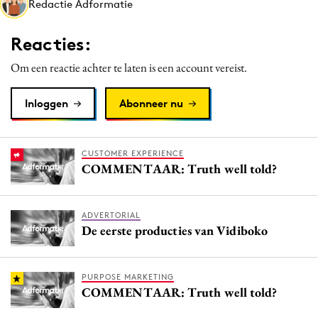
Redactie Adformatie
Media
Merkstrategie
Reacties:
PR
Om een reactie achter te laten is een account vereist.
Programmatic
Purpose Marketing
Inloggen
Abonneer nu
Reputatie & crisis
CUSTOMER EXPERIENCE
COMMENTAAR: Truth well told?
ADVERTORIAL
De eerste producties van Vidiboko
PURPOSE MARKETING
COMMENTAAR: Truth well told?