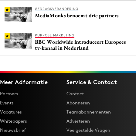
GEDRAGSVERANDERING
MediaMonks benoemt drie partners
PURPOSE MARKETING
BBC Worldwide introduceert Europees
tv-kanaal in Nederland
Meer Adformatie
Service & Contact
Partners
Contact
Events
Abonneren
Vacatures
Teamabonnementen
Whitepapers
Adverteren
Nieuwsbrief
Veelgestelde Vragen