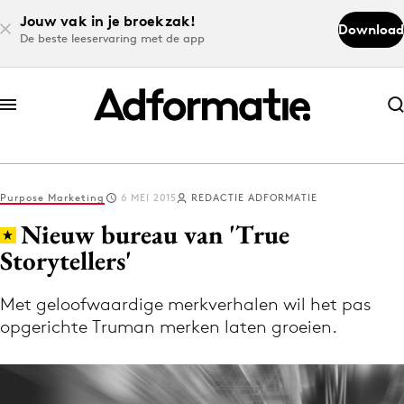
Jouw vak in je broekzak!
Download
De beste leeservaring met de app
Abonneer nu
Abonneer nu
Purpose Marketing
6 MEI 2015
REDACTIE ADFORMATIE
Log in
Nieuw bureau van 'True
Storytellers'
Download de app
Volg het laatste nieuws via de Adformatie
Met geloofwaardige merkverhalen wil het pas
opgerichte Truman merken laten groeien.
Nieuws app