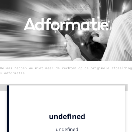
Menu
Home
9 sept: GenAI-training
12 nov: MarketingLive!
Adverteren
Helaas hebben we niet meer de rechten op de originele afbeelding
Events
© adformatie
Opleidingen
Vacatures
Advertentie
Academy
Partners
Topics
Artificial Intelligence