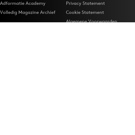
Adformatie Academy
Privacy Statement
Volledig Magazine Archief
Cookie Statement
Algemene Voorwaarden
Onze app
Maak Adformatie.nl je
Google-favoriet
Privacyinstellingen
Download de
Adformatie Nieuws App