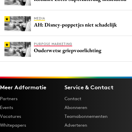
MEDIA
AH: Disney-poppetjes niet schadelijk
PURPOSE MARKETING
Ouderwetse griepvoorlichting
Meer Adformatie
Service & Contact
Partners
Contact
Events
Abonneren
Vacatures
Teamabonnementen
Whitepapers
Adverteren