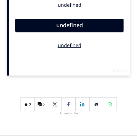
Bureaus
Campagnes
Carriere
Contentmarketing
Craft
Customer Experience
Data & Insights
Design
Digital transformation
Diversiteit
Effectiviteit
0
0
Gedragsverandering
Advertentie
Influencer marketing
Interne communicatie
Martech