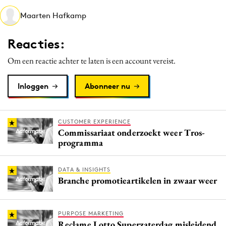
Media
Maarten Hafkamp
Merkstrategie
Reacties:
PR
Programmatic
Om een reactie achter te laten is een account vereist.
Purpose Marketing
Inloggen
Abonneer nu
Reputatie & crisis
CUSTOMER EXPERIENCE
Commissariaat onderzoekt weer Tros-
programma
DATA & INSIGHTS
Branche promotieartikelen in zwaar weer
PURPOSE MARKETING
Reclame Lotto Superzaterdag misleidend