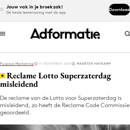
Jouw vak in je broekzak!
Download
De beste leeservaring met de app
Abonneer nu
Abonneer nu
Purpose Marketing
17 NOVEMBER 2009
MAARTEN HAFKAMP
Log in
Reclame Lotto Superzaterdag
misleidend
Download de app
Volg het laatste nieuws via de Adformatie
De reclame van de Lotto voor Superzaterdag is
misleidend, zo heeft de Reclame Code Commissie
Nieuws app
geoordeeld.