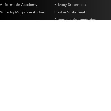
Adformatie Academy
Privacy Statement
Volledig Magazine Archief
Cookie Statement
Algemene Voorwaarden
Onze app
Maak Adformatie.nl je
Google-favoriet
Privacyinstellingen
Download de
Adformatie Nieuws App