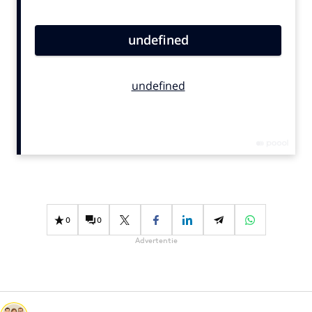
Bureaus
Campagnes
Carriere
Contentmarketing
Craft
Customer Experience
Data & Insights
Design
Digital transformation
Diversiteit
0
0
Effectiviteit
Advertentie
Gedragsverandering
Influencer marketing
Interne communicatie
Martech