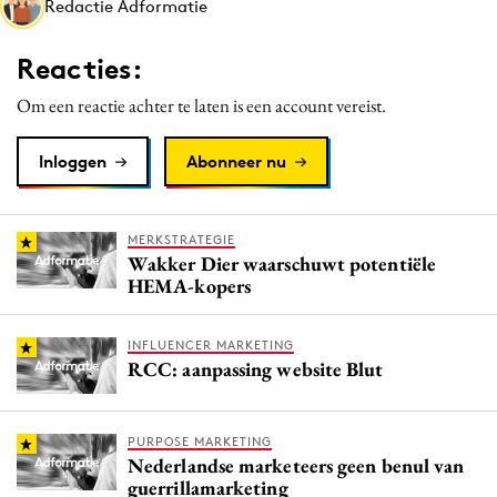
Redactie Adformatie
Media
Merkstrategie
Reacties:
PR
Om een reactie achter te laten is een account vereist.
Programmatic
Purpose Marketing
Inloggen
Abonneer nu
Reputatie & crisis
MERKSTRATEGIE
Wakker Dier waarschuwt potentiële
HEMA-kopers
INFLUENCER MARKETING
RCC: aanpassing website Blut
PURPOSE MARKETING
Nederlandse marketeers geen benul van
guerrillamarketing