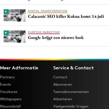
DIGITAL TRANSFORMATION
Calacanis' SEO killer Kokua komt 14 juli
PURPOSE MARKETING
Google krijgt een nieuwe look
Meer Adformatie
Service & Contact
Partners
Contact
Events
Abonneren
Vacatures
Teamabonnementen
Whitepapers
Adverteren
Nieuwsbrief
Veelgestelde Vragen