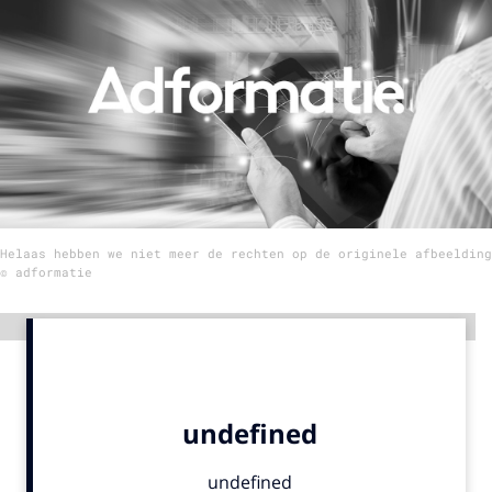
Menu
Home
9 sept: GenAI-training
12 nov: MarketingLive!
Adverteren
Helaas hebben we niet meer de rechten op de originele afbeelding
Events
© adformatie
Opleidingen
Vacatures
Advertentie
Academy
Partners
Topics
Artificial Intelligence