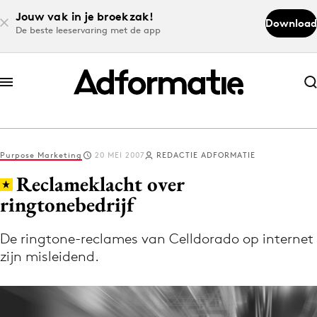
Jouw vak in je broekzak!
Download
De beste leeservaring met de app
Abonneer nu
Abonneer nu
Purpose Marketing
20 MEI 2007
REDACTIE ADFORMATIE
Log in
Reclameklacht over
ringtonebedrijf
Download de app
Volg het laatste nieuws via de Adformatie
De ringtone-reclames van Celldorado op internet
zijn misleidend.
Nieuws app