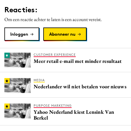
Media
Reacties:
Merkstrategie
Om een reactie achter te laten is een account vereist.
PR
Programmatic
Inloggen
Abonneer nu
Purpose Marketing
Reputatie & crisis
CUSTOMER EXPERIENCE
Meer retail e-mail met minder resultaat
MEDIA
Nederlander wil niet betalen voor nieuws
PURPOSE MARKETING
Yahoo Nederland kiest Lensink Van
Berkel