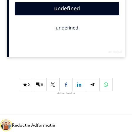
Bureaus
Campagnes
Carriere
Contentmarketing
Craft
Customer Experience
Data & Insights
Design
Digital transformation
0
0
Diversiteit
Advertentie
Effectiviteit
Gedragsverandering
Influencer marketing
Interne communicatie
Redactie Adformatie
Martech