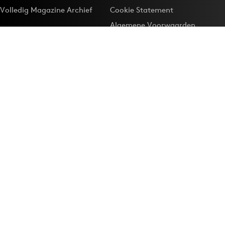
Volledig Magazine Archief
Cookie Statement
Algemene Voorwaarden
Onze app
Maak Adformatie.nl je
Google-favoriet
Privacyinstellingen
Download de
Adformatie Nieuws App