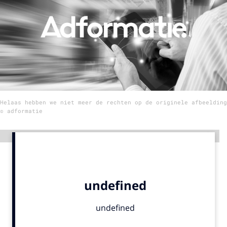
Menu
Home
9 sept: GenAI-training
12 nov: MarketingLive!
Helaas hebben we niet meer de rechten op de originele afbeelding
Adverteren
© adformatie
Events
Opleidingen
Advertentie
Vacatures
Academy
Partners
Topics
Artificial Intelligence