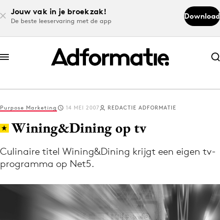
Jouw vak in je broekzak!
Download
De beste leeservaring met de app
Abonneer nu
Abonneer nu
Purpose Marketing
14 MEI 2007
REDACTIE ADFORMATIE
Log in
Wining&Dining op tv
Culinaire titel Wining&Dining krijgt een eigen tv-
Download de app
programma op Net5.
Volg het laatste nieuws via de Adformatie
Nieuws app