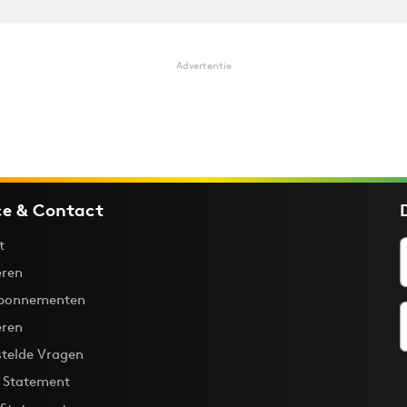
Advertentie
ce & Contact
t
ren
bonnementen
eren
stelde Vragen
y Statement