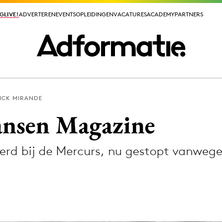
GLIVE!
GLIVE!
ADVERTEREN
ADVERTEREN
EVENTS
EVENTS
OPLEIDINGEN
OPLEIDINGEN
VACATURES
VACATURES
ACADEMY
ACADEMY
PARTNERS
PARTNERS
ICK MIRANDE
ieuws app
Jansen Magazine
erd bij de Mercurs, nu gestopt vanwege
Media
ormation
Merkstrategie
PR