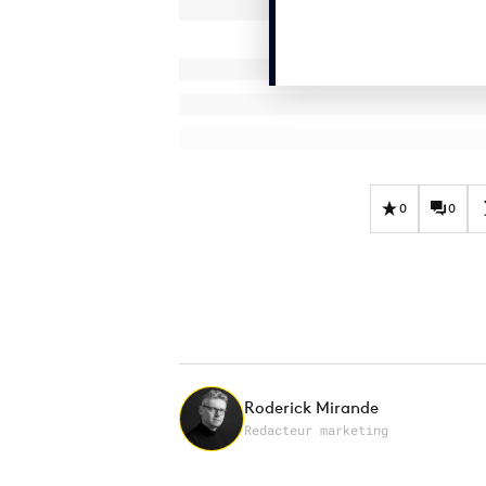
0
0
Roderick Mirande
Redacteur marketing