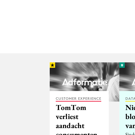
CUSTOMER EXPERIENCE
DATA
TomTom
Ni
verliest
bl
aandacht
van
consumenten
Sind