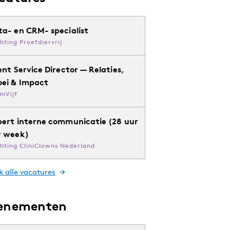
ta- en CRM- specialist
chting Proefdiervrij
ent Service Director — Relaties,
oei & Impact
mVijf
pert interne communicatie (28 uur
r week)
chting CliniClowns Nederland
k alle vacatures
enementen