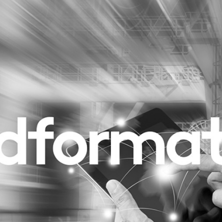
Programmatic
ering
Purpose Marketing
keting
Reputatie & crisis
nicatie