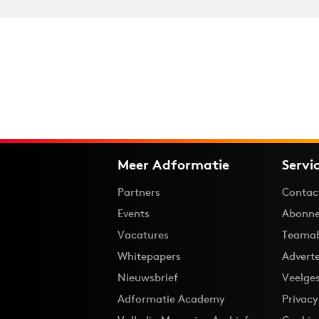
Meer Adformatie
Servi
Partners
Contac
Events
Abonne
Vacatures
Teama
Whitepapers
Advert
Nieuwsbrief
Veelge
Adformatie Academy
Privac