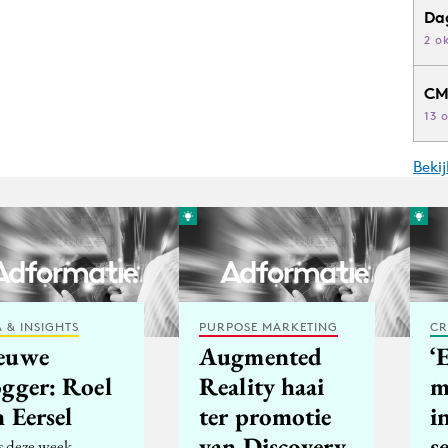
Da
2 o
CM
13 
Beki
 & INSIGHTS
PURPOSE MARKETING
CR
euwe
Augmented
‘
ogger: Roel
Reality haai
m
 Eersel
ter promotie
i
van Discovery
s
s deze week