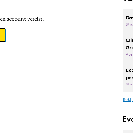
een account vereist.
Da
Sti
Cli
Gr
Vor
Ex
pe
Sti
Bekij
Ev