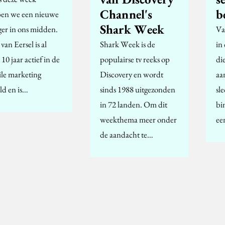
Channel's
b
en we een nieuwe
Shark Week
ger in ons midden.
Va
van Eersel is al
Shark Week is de
in
10 jaar actief in de
populairse tv reeks op
di
le marketing
Discovery en wordt
aa
ld en is…
sinds 1988 uitgezonden
sl
in 72 landen. Om dit
bi
weekthema meer onder
ee
de aandacht te…