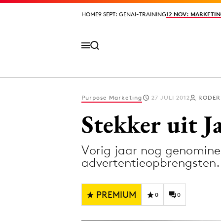
HOME
HOME
9 SEPT: GENAI-TRAINING
9 SEPT: GENAI-TRAINING
12 NOV: MARKETIN
12 NOV: MARKETIN
Purpose Marketing
27 JULI 2012
RODER
Volg het laatste nieuws via de Adformatie N
Stekker uit 
Vorig jaar nog genomine
Topics
advertentieopbrengsten.
Artificial Intelligence
Design
Bureaus
Digital transf
PREMIUM
0
0
Campagnes
Diversiteit