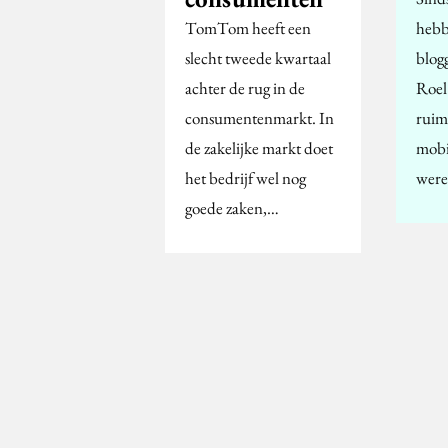
TomTom heeft een
hebb
slecht tweede kwartaal
blog
achter de rug in de
Roel 
consumentenmarkt. In
ruim 
de zakelijke markt doet
mobi
het bedrijf wel nog
were
goede zaken,…