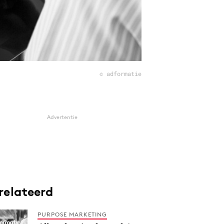
© adformatie
Advertentie
relateerd
PURPOSE MARKETING