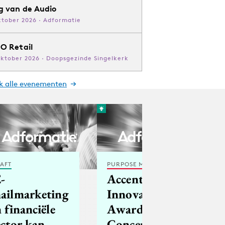
g van de Audio
ktober 2026 · Adformatie
O Retail
oktober 2026 · Doopsgezinde Singelkerk
jk alle evenementen
AFT
PURPOSE MARKETING
E-
Accenture
ailmarketing
Innovation
n financiële
Awards
ector kan
Concept van