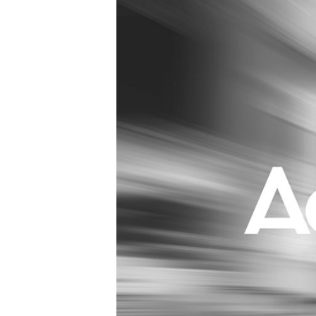
Carriere
Effectiviteit
Contentmarketing
Gedragsverand
Craft
Influencer mar
Customer Experience
Interne commu
Data & Insights
Martech