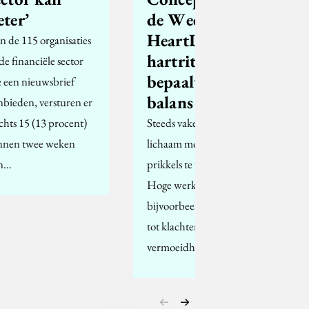
eter’
de Week –
HeartLive: je
n de 115 organisaties
hartritme
 de financiële sector
bepaalt je
e een nieuwsbrief
balans
nbieden, versturen er
echts 15 (13 procent)
Steeds vaker heeft ons
nnen twee weken
lichaam moeite om
n…
prikkels te verwerken.
Hoge werkdruk
bijvoorbeeld kan leiden
tot klachten zoals
vermoeidheid,…