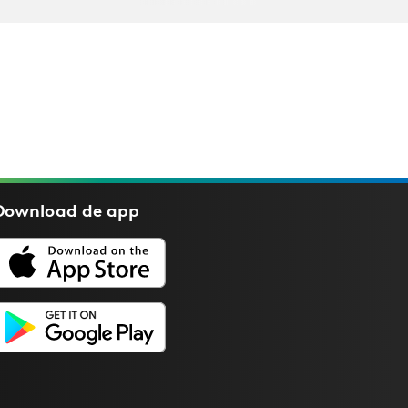
Download de
app