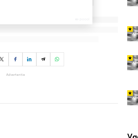
Advertentie
Va