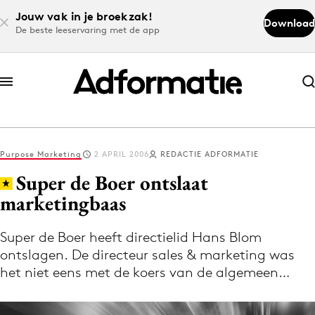
Jouw vak in je broekzak!
Download
De beste leeservaring met de app
Abonneer nu
Abonneer nu
Purpose Marketing
2 APRIL 2006
REDACTIE ADFORMATIE
Log in
Super de Boer ontslaat
marketingbaas
Download de app
Volg het laatste nieuws via de Adformatie
Super de Boer heeft directielid Hans Blom
ontslagen. De directeur sales & marketing was
Nieuws app
het niet eens met de koers van de algemeen…