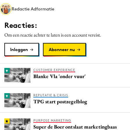
Media
Redactie Adformatie
Merkstrategie
Reacties:
PR
Programmatic
Om een reactie achter te laten is een account vereist.
Purpose Marketing
Inloggen
Abonneer nu
Reputatie & crisis
CUSTOMER EXPERIENCE
Blanke Vla 'onder vuur'
REPUTATIE & CRISIS
TPG start postzegelblog
PURPOSE MARKETING
Super de Boer ontslaat marketingbaas