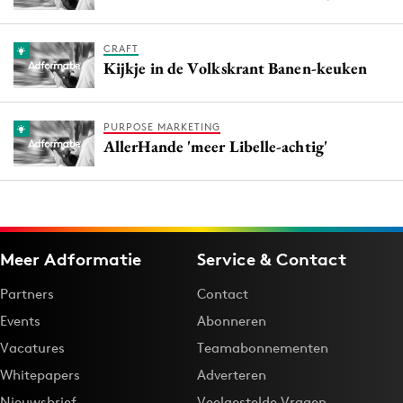
CRAFT
Kijkje in de Volkskrant Banen-keuken
PURPOSE MARKETING
AllerHande 'meer Libelle-achtig'
Meer Adformatie
Service & Contact
Partners
Contact
Events
Abonneren
Vacatures
Teamabonnementen
Whitepapers
Adverteren
Nieuwsbrief
Veelgestelde Vragen