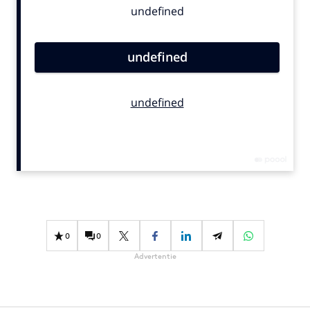
Bureaus
Campagnes
Carriere
Contentmarketing
Craft
Customer Experience
Data & Insights
Design
Digital transformation
Diversiteit
Effectiviteit
0
0
Gedragsverandering
Advertentie
Influencer marketing
Interne communicatie
Martech