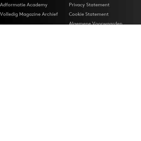
Adformatie Academy
Privacy Statement
Volledig Magazine Archief
Cookie Statement
Algemene Voorwaarden
Onze app
Maak Adformatie.nl je
Google-favoriet
Privacyinstellingen
Download de
Adformatie Nieuws App