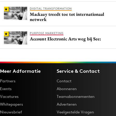
DIGITAL TRANSFORMATION
Mackaay treedt toe tot internationaal
netwerk
PURPOSE MARKETING
Account Electronic Arts weg bij See:
Meer Adformatie
Service & Contact
Partners
Contact
Events
Abonneren
Vacatures
Teamabonnementen
Whitepapers
Adverteren
Nieuwsbrief
Veelgestelde Vragen