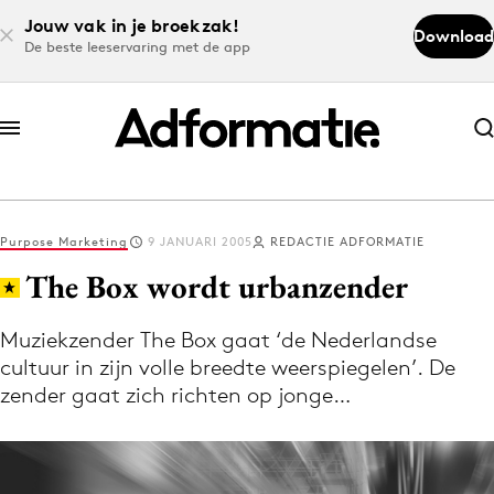
Jouw vak in je broekzak!
Download
De beste leeservaring met de app
Abonneer nu
Abonneer nu
Purpose Marketing
9 JANUARI 2005
REDACTIE ADFORMATIE
Log in
The Box wordt urbanzender
Muziekzender The Box gaat ‘de Nederlandse
Download de app
cultuur in zijn volle breedte weerspiegelen’. De
Volg het laatste nieuws via de Adformatie
zender gaat zich richten op jonge…
Nieuws app