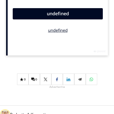
Bureaus
Campagnes
Carriere
Contentmarketing
Craft
Customer Experience
Data & Insights
Design
Digital transformation
Diversiteit
0
0
Effectiviteit
Advertentie
Gedragsverandering
Influencer marketing
Interne communicatie
Martech