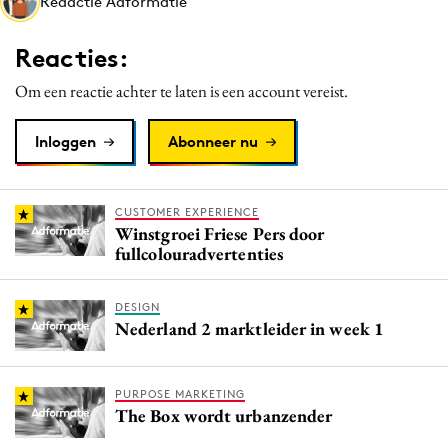
Redactie Adformatie
Media
Merkstrategie
Reacties:
PR
Om een reactie achter te laten is een account vereist.
Programmatic
Purpose Marketing
Inloggen
Abonneer nu
Reputatie & crisis
CUSTOMER EXPERIENCE
Winstgroei Friese Pers door
fullcolouradvertenties
DESIGN
Nederland 2 marktleider in week 1
PURPOSE MARKETING
The Box wordt urbanzender