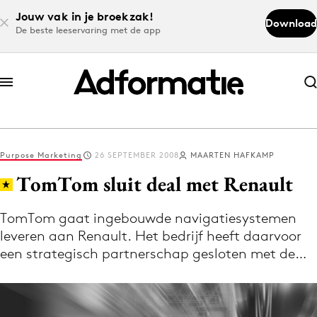
Jouw vak in je broekzak!
Download
De beste leeservaring met de app
Abonneer nu
Abonneer nu
Purpose Marketing
26 SEPTEMBER 2008
MAARTEN HAFKAMP
Log in
TomTom sluit deal met Renault
TomTom gaat ingebouwde navigatiesystemen
Download de app
leveren aan Renault. Het bedrijf heeft daarvoor
Volg het laatste nieuws via de Adformatie
een strategisch partnerschap gesloten met de…
Nieuws app