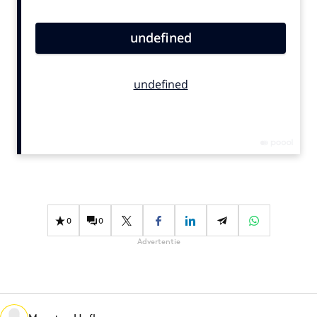
Bureaus
Campagnes
Carriere
Contentmarketing
Craft
Customer Experience
Data & Insights
Design
Digital transformation
Diversiteit
0
0
Effectiviteit
Advertentie
Gedragsverandering
Influencer marketing
Interne communicatie
Martech