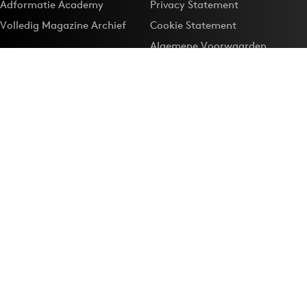
Adformatie Academy
Privacy Statement
Volledig Magazine Archief
Cookie Statement
Algemene Voorwaarden
Onze app
Maak Adformatie.nl je
Google-favoriet
Privacyinstellingen
Download de
Adformatie Nieuws App