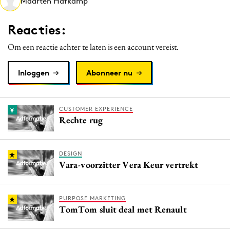
Maarten Hafkamp
Media
Merkstrategie
Reacties:
PR
Om een reactie achter te laten is een account vereist.
Programmatic
Purpose Marketing
Inloggen
Abonneer nu
Reputatie & crisis
CUSTOMER EXPERIENCE
Rechte rug
DESIGN
Vara-voorzitter Vera Keur vertrekt
PURPOSE MARKETING
TomTom sluit deal met Renault