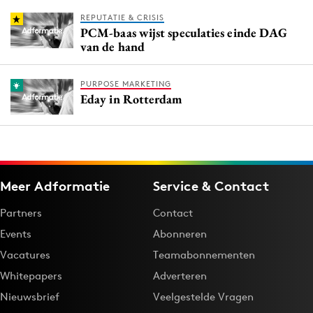
REPUTATIE & CRISIS
PCM-baas wijst speculaties einde DAG
van de hand
PURPOSE MARKETING
Eday in Rotterdam
Meer Adformatie
Service & Contact
Partners
Contact
Events
Abonneren
Vacatures
Teamabonnementen
Whitepapers
Adverteren
Nieuwsbrief
Veelgestelde Vragen