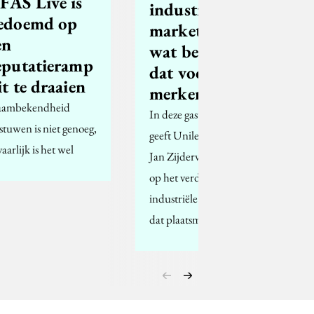
FAS Live is
industriële
edoemd op
marketing:
en
wat betekent
eputatieramp
dat voor
it te draaien
merken?
ambekendheid
In deze gastbijdrage
stuwen is niet genoeg,
geeft Unilever-topman
aarlijk is het wel
Jan Zijderveld zijn visie
op het verdwijnen van
industriële marketing,
dat plaatsmaakt voor…