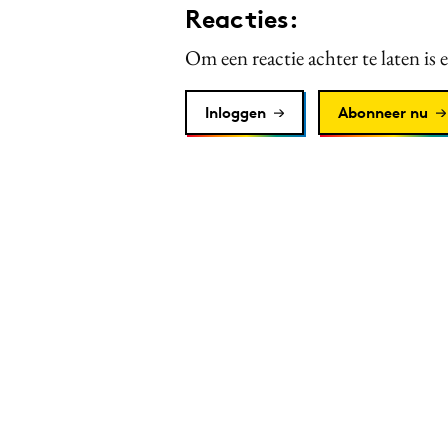
Reacties:
Om een reactie achter te laten is 
Inloggen
Abonneer nu