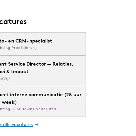
catures
ta- en CRM- specialist
chting Proefdiervrij
ent Service Director — Relaties,
oei & Impact
mVijf
pert interne communicatie (28 uur
r week)
chting CliniClowns Nederland
k alle vacatures