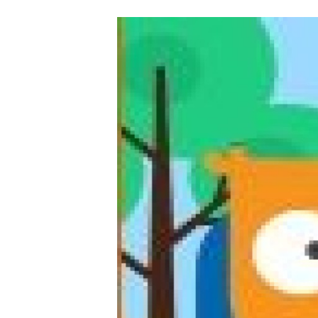
Carriere
Effectiviteit
Contentmarketing
Gedragsverand
Craft
Influencer mar
Customer Experience
Interne commu
Data & Insights
Martech