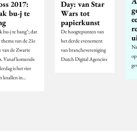
A
oss 2017:
Day: van Star
g
ak bu-j te
Wars tot
e
ng
papierkunst
r
 bu-j te bang"; dat
De hoogtepunten van
u
et thema van de 21e
het derde evenement
Na
ie van de Zwarte
van branchevereniging
op
s. Vanaf komende
Dutch Digital Agencies
gev
rdag is het vier
n knallen in…