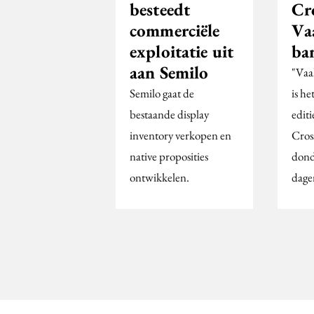
besteedt
Cr
commerciële
Va
exploitatie uit
ba
aan Semilo
"Vaak
Semilo gaat de
is h
bestaande display
edit
inventory verkopen en
Cros
native proposities
donde
ontwikkelen.
dage