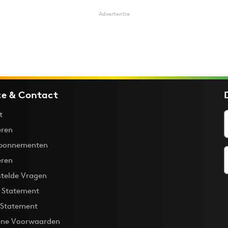
Advertentie
ce & Contact
t
ren
bonnementen
eren
stelde Vragen
y Statement
 Statement
ne Voorwaarden