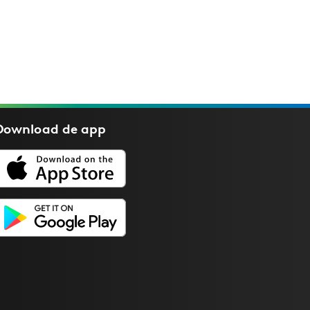
Download de
app