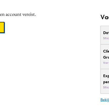
een account vereist.
Va
Da
Sti
Cli
Gr
Vor
Ex
pe
Sti
Bekij