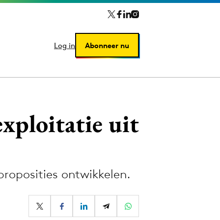
Log in
Log in
Abonneer nu
Abonneer nu
xploitatie uit
roposities ontwikkelen.