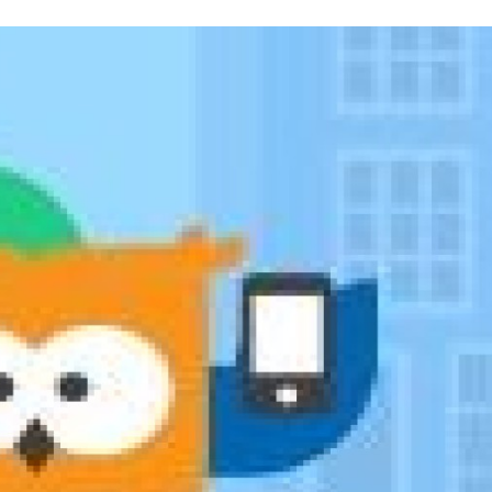
Programmatic
ering
Purpose Marketing
keting
Reputatie & crisis
nicatie