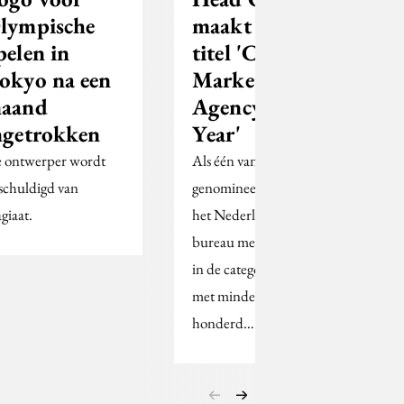
lympische
maakt kans op
pelen in
titel 'Content
okyo na een
Marketing
aand
Agency of the
ngetrokken
Year'
 ontwerper wordt
Als één van de vijf
schuldigd van
genomineerden dingt
giaat.
het Nederlandse
bureau mee naar de titel
in de categorie 'bureaus
met minder dan
honderd…