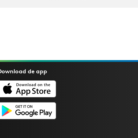
Download de
app