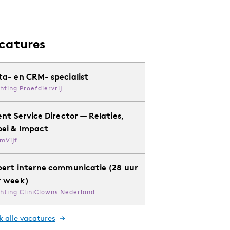
catures
ta- en CRM- specialist
chting Proefdiervrij
ent Service Director — Relaties,
oei & Impact
mVijf
pert interne communicatie (28 uur
r week)
chting CliniClowns Nederland
k alle vacatures