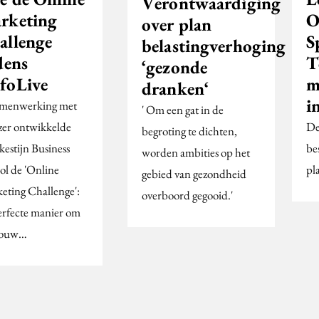
Verontwaardiging
rketing
O
over plan
allenge
S
belastingverhoging
dens
T
‘gezonde
foLive
m
dranken‘
i
amenwerking met
' Om een gat in de
lzer ontwikkelde
De
begroting te dichten,
kestijn Business
be
worden ambities op het
ol de 'Online
pla
gebied van gezondheid
eting Challenge':
overboord gegooid.'
erfecte manier om
 jouw…