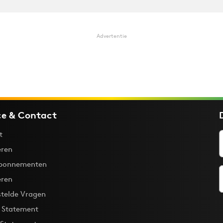
Advertentie
ce & Contact
t
ren
bonnementen
eren
stelde Vragen
y Statement