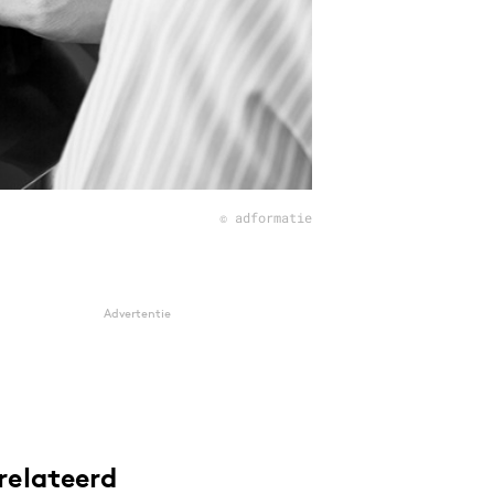
© adformatie
Advertentie
relateerd