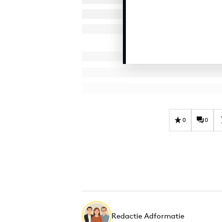
0
0
Redactie Adformatie