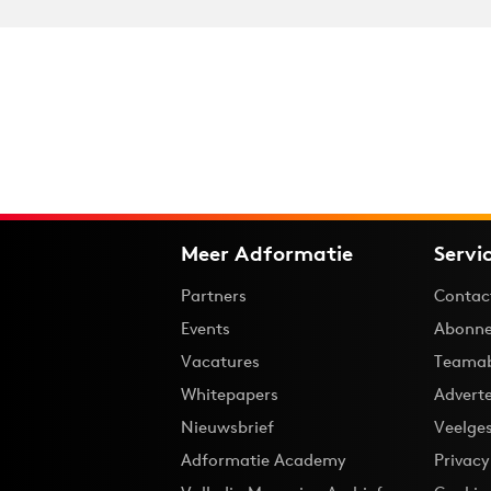
Meer Adformatie
Servi
Partners
Contac
Events
Abonne
Vacatures
Teama
Whitepapers
Advert
Nieuwsbrief
Veelge
Adformatie Academy
Privac