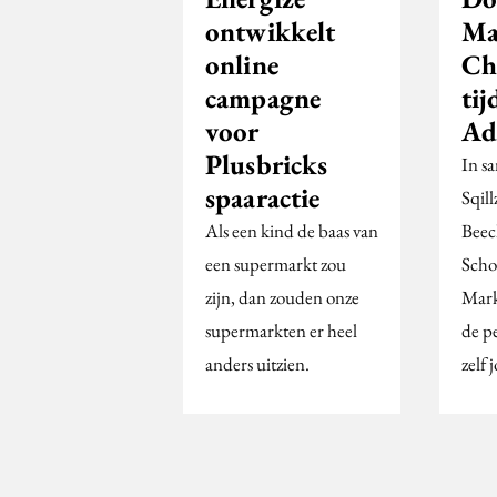
ontwikkelt
Ma
online
Ch
campagne
tij
voor
Ad
Plusbricks
In s
spaaractie
Sqil
Als een kind de baas van
Beec
een supermarkt zou
Scho
zijn, dan zouden onze
Mark
supermarkten er heel
de p
anders uitzien.
zelf