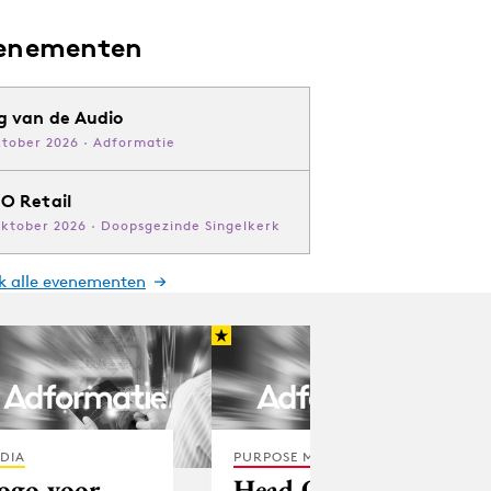
enementen
g van de Audio
ktober 2026 · Adformatie
O Retail
oktober 2026 · Doopsgezinde Singelkerk
jk alle evenementen
DIA
PURPOSE MARKETING
ogo voor
Head Office