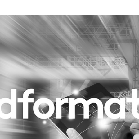
Programmatic
ering
Purpose Marketing
keting
Reputatie & crisis
nicatie