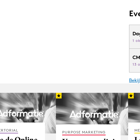
Ev
Da
1 o
CM
13 
Beki
ERTORIAL
ME
PURPOSE MARKETING
e de Online
L