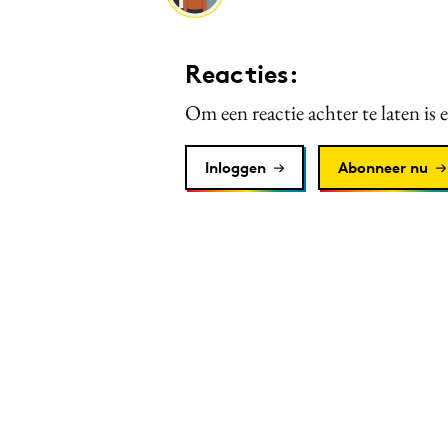
Reacties:
Om een reactie achter te laten is 
Inloggen
Abonneer nu