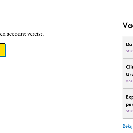
Va
een account vereist.
Da
Sti
Cli
Gr
Vor
Ex
pe
Sti
Bekij