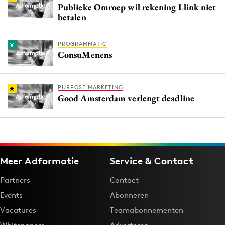
Publieke Omroep wil rekening Llink niet
betalen
PROGRAMMATIC
ConsuMenens
PURPOSE MARKETING
Good Amsterdam verlengt deadline
Meer Adformatie
Service & Contact
Partners
Contact
Events
Abonneren
Vacatures
Teamabonnementen