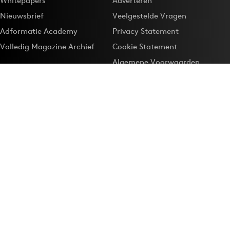
Whitepapers
Adverteren
Nieuwsbrief
Veelgestelde Vragen
Adformatie Academy
Privacy Statement
Volledig Magazine Archief
Cookie Statement
Algemene Voorwaarden
Onze app
Maak Adformatie.nl je
Google-favoriet
Privacyinstellingen
Download de
Adformatie Nieuws App