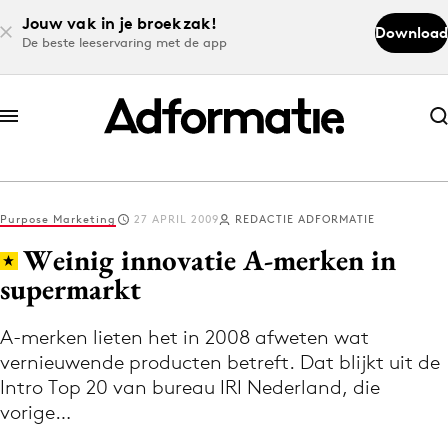
Jouw vak in je broekzak!
Download
De beste leeservaring met de app
Abonneer nu
Abonneer nu
Purpose Marketing
27 APRIL 2009
REDACTIE ADFORMATIE
Log in
Weinig innovatie A-merken in
supermarkt
Download de app
Volg het laatste nieuws via de Adformatie
A-merken lieten het in 2008 afweten wat
vernieuwende producten betreft. Dat blijkt uit de
Nieuws app
Intro Top 20 van bureau IRI Nederland, die
vorige…