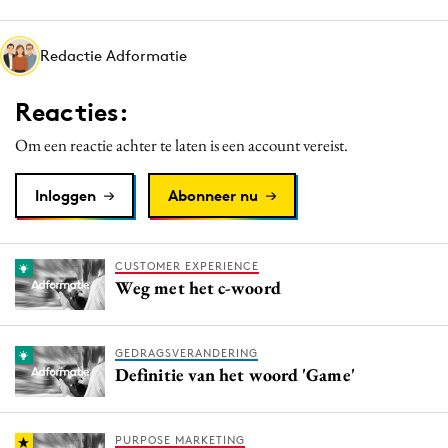
Media
Merkstrategie
Redactie Adformatie
PR
Reacties:
Programmatic
Purpose Marketing
Om een reactie achter te laten is een account vereist.
Reputatie & crisis
Inloggen
Abonneer nu
CUSTOMER EXPERIENCE
Weg met het c-woord
GEDRAGSVERANDERING
Definitie van het woord 'Game'
PURPOSE MARKETING