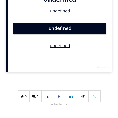
Bureaus
Campagnes
Carriere
Contentmarketing
Craft
Customer Experience
Data & Insights
Design
Digital transformation
Diversiteit
Effectiviteit
Gedragsverandering
0
0
Influencer marketing
Advertentie
Interne communicatie
Martech