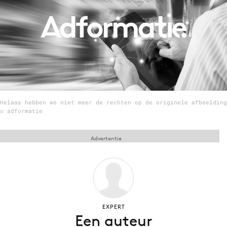
Menu
Home
9 sept: GenAI-training
12 nov: MarketingLive!
Helaas hebben we niet meer de rechten op de originele afbeelding
Adverteren
© adformatie
Events
Opleidingen
Advertentie
Vacatures
Academy
Partners
Topics
EXPERT
Een auteur
Artificial Intelligence