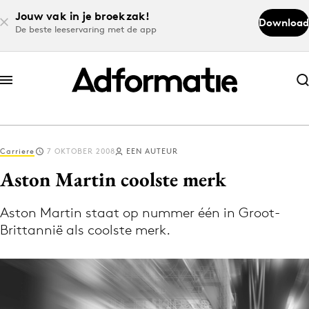
Jouw vak in je broekzak!
Download
De beste leeservaring met de app
Abonneer nu
Abonneer nu
Carriere
7 OKTOBER 2008
EEN AUTEUR
Log in
Aston Martin coolste merk
Aston Martin staat op nummer één in Groot-
Download de app
Brittannië als coolste merk.
Volg het laatste nieuws via de Adformatie
Nieuws app