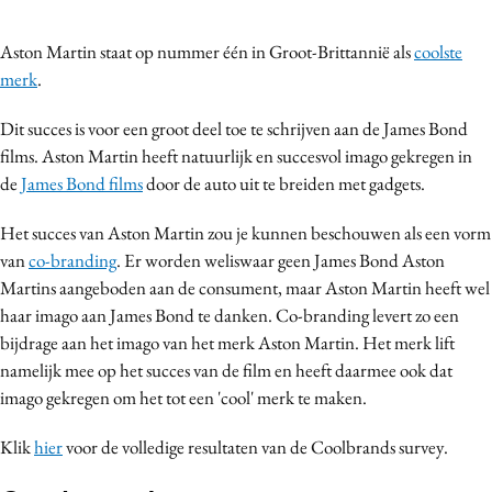
Bureaus
Aston Martin staat op nummer één in Groot-Brittannië als
coolste
Campagnes
merk
.
Carriere
Contentmarketing
Dit succes is voor een groot deel toe te schrijven aan de James Bond
Craft
films. Aston Martin heeft natuurlijk en succesvol imago gekregen in
de
James Bond films
door de auto uit te breiden met gadgets.
Customer Experience
Data & Insights
Het succes van Aston Martin zou je kunnen beschouwen als een vorm
Design
van
co-branding
. Er worden weliswaar geen James Bond Aston
Digital transformation
Martins aangeboden aan de consument, maar Aston Martin heeft wel
haar imago aan James Bond te danken. Co-branding levert zo een
Diversiteit
bijdrage aan het imago van het merk Aston Martin. Het merk lift
Effectiviteit
namelijk mee op het succes van de film en heeft daarmee ook dat
Gedragsverandering
imago gekregen om het tot een 'cool' merk te maken.
Influencer marketing
Klik
hier
voor de volledige resultaten van de Coolbrands survey.
Interne communicatie
Martech