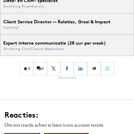
Data- en CRM- specialist
Stichting Proefdiervrij
Client Service Director — Relaties, Groei & Impact
VormVijf
Expert interne communicatie (28 uur per week)
Stichting CliniClowns Nederland
0
0
Advertentie
Reacties:
Om een reactie achter te laten is een account vereist.