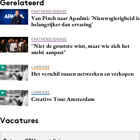
Gerelateerd
Media
PARTNERBIJDRAGE
Merkstrategie
Van Pinch naar Apadmi: 'Nieuwsgierigheid is
belangrijker dan ervaring'
PR
Programmatic
PARTNERBIJDRAGE
Purpose Marketing
''Niet de grootste wint, maar wie zich het
snelst aanpast"
Reputatie & crisis
CARRIERE
Het verschil tussen netwerken en verkopen
CARRIERE
Creative Tour Amsterdam
Vacatures