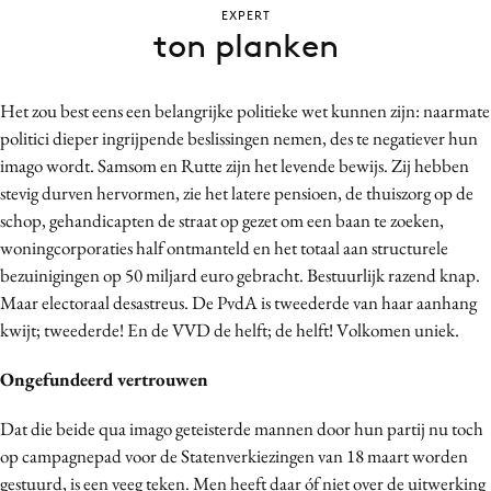
EXPERT
Bureaus
ton planken
Campagnes
Carriere
Het zou best eens een belangrijke politieke wet kunnen zijn: naarmate
Contentmarketing
politici dieper ingrijpende beslissingen nemen, des te negatiever hun
Craft
imago wordt. Samsom en Rutte zijn het levende bewijs. Zij hebben
Customer Experience
stevig durven hervormen, zie het latere pensioen, de thuiszorg op de
Data & Insights
schop, gehandicapten de straat op gezet om een baan te zoeken,
woningcorporaties half ontmanteld en het totaal aan structurele
Design
bezuinigingen op 50 miljard euro gebracht. Bestuurlijk razend knap.
Digital transformation
Maar electoraal desastreus. De PvdA is tweederde van haar aanhang
Diversiteit
kwijt; tweederde! En de VVD de helft; de helft! Volkomen uniek.
Effectiviteit
Ongefundeerd vertrouwen
Gedragsverandering
Influencer marketing
Dat die beide qua imago geteisterde mannen door hun partij nu toch
Interne communicatie
op campagnepad voor de Statenverkiezingen van 18 maart worden
Martech
gestuurd, is een veeg teken. Men heeft daar óf niet over de uitwerking