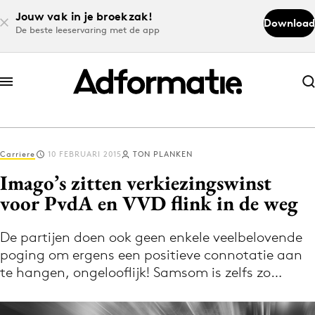
Jouw vak in je broekzak!
Download
De beste leeservaring met de app
Abonneer nu
Abonneer nu
Carriere
10 FEBRUARI 2015
TON PLANKEN
Log in
Imago’s zitten verkiezingswinst
voor PvdA en VVD flink in de weg
Download de app
Volg het laatste nieuws via de Adformatie
De partijen doen ook geen enkele veelbelovende
poging om ergens een positieve connotatie aan
Nieuws app
te hangen, ongelooflijk! Samsom is zelfs zo…