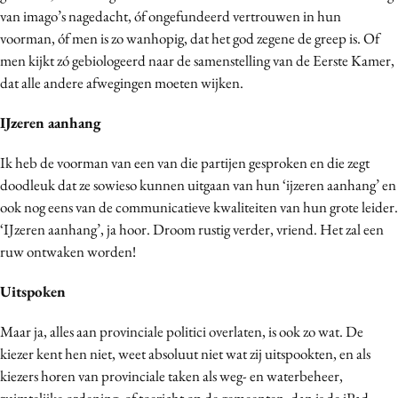
van imago’s nagedacht, óf ongefundeerd vertrouwen in hun
Media
voorman, óf men is zo wanhopig, dat het god zegene de greep is. Of
Merkstrategie
men kijkt zó gebiologeerd naar de samenstelling van de Eerste Kamer,
PR
dat alle andere afwegingen moeten wijken.
Programmatic
IJzeren aanhang
Purpose Marketing
Reputatie & crisis
Ik heb de voorman van een van die partijen gesproken en die zegt
doodleuk dat ze sowieso kunnen uitgaan van hun ‘ijzeren aanhang’ en
ook nog eens van de communicatieve kwaliteiten van hun grote leider.
‘IJzeren aanhang’, ja hoor. Droom rustig verder, vriend. Het zal een
ruw ontwaken worden!
Uitspoken
Maar ja, alles aan provinciale politici overlaten, is ook zo wat. De
kiezer kent hen niet, weet absoluut niet wat zij uitspookten, en als
kiezers horen van provinciale taken als weg- en waterbeheer,
ruimtelijke ordening, of toezicht op de gemeenten, dan is de iPad,