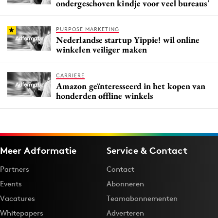
ondergeschoven kindje voor veel bureaus'
PURPOSE MARKETING
Nederlandse startup Yippie! wil online
winkelen veiliger maken
CARRIERE
Amazon geïnteresseerd in het kopen van
honderden offline winkels
Meer Adformatie
Service & Contact
Partners
Contact
Events
Abonneren
Vacatures
Teamabonnementen
Whitepapers
Adverteren