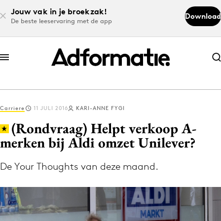
Jouw vak in je broekzak!
Download
De beste leeservaring met de app
Abonneer nu
Abonneer nu
Carriere
11 JULI 2016
KARI-ANNE FYGI
Log in
(Rondvraag) Helpt verkoop A-
merken bij Aldi omzet Unilever?
Download de app
Volg het laatste nieuws via de Adformatie
De Your Thoughts van deze maand.
Nieuws app