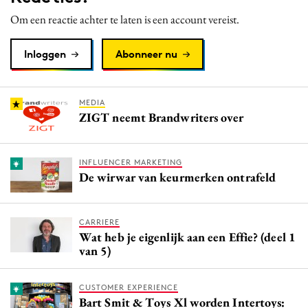
Media
Om een reactie achter te laten is een account vereist.
Merkstrategie
Inloggen
Abonneer nu
PR
Programmatic
Purpose Marketing
MEDIA
ZIGT neemt Brandwriters over
Reputatie & crisis
INFLUENCER MARKETING
De wirwar van keurmerken ontrafeld
CARRIERE
Wat heb je eigenlijk aan een Effie? (deel 1
van 5)
CUSTOMER EXPERIENCE
Bart Smit & Toys Xl worden Intertoys: