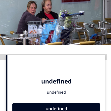
Menu
Home
9 sept: GenAI-training
12 nov: MarketingLive!
Adverteren
Advertentie
Events
Opleidingen
Vacatures
Academy
Partners
Topics
Artificial Intelligence