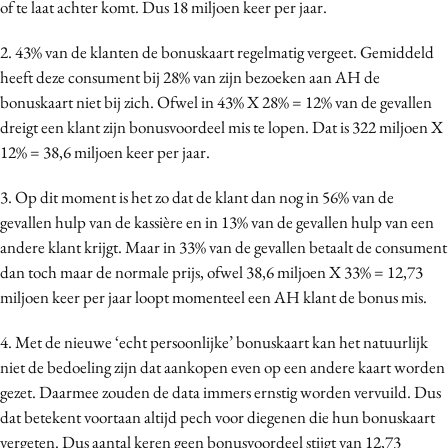
of te laat achter komt. Dus 18 miljoen keer per jaar.
2. 43% van de klanten de bonuskaart regelmatig vergeet. Gemiddeld
heeft deze consument bij 28% van zijn bezoeken aan AH de
bonuskaart niet bij zich. Ofwel in 43% X 28% = 12% van de gevallen
dreigt een klant zijn bonusvoordeel mis te lopen. Dat is 322 miljoen X
12% = 38,6 miljoen keer per jaar.
3. Op dit moment is het zo dat de klant dan nog in 56% van de
gevallen hulp van de kassière en in 13% van de gevallen hulp van een
andere klant krijgt. Maar in 33% van de gevallen betaalt de consument
dan toch maar de normale prijs, ofwel 38,6 miljoen X 33% = 12,73
miljoen keer per jaar loopt momenteel een AH klant de bonus mis.
4. Met de nieuwe ‘echt persoonlijke’ bonuskaart kan het natuurlijk
niet de bedoeling zijn dat aankopen even op een andere kaart worden
gezet. Daarmee zouden de data immers ernstig worden vervuild. Dus
dat betekent voortaan altijd pech voor diegenen die hun bonuskaart
vergeten. Dus aantal keren geen bonusvoordeel stijgt van 12,73