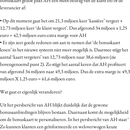
bonuskaart gedoe pakt AH een mooi bedrag van de klant en/of de
leverancier af:
• Op dit moment gaat het om 21,3 miljoen keer ‘kassière’ vergeet +
12,73 miljoen keer ‘de klant vergeet’. Dus afgerond 34 miljoen x 1,25
euro = 42,5 miljoen euro extra marge voor AH
• Er zijn zeer goede redenen om aan te nemen dat ‘de bonuskaart
lenen’ in het nieuwe systeem niet meer mogelijk is. Daarmee stijgt het
aantal ‘kaart vergeters’ van 12,73 miljoen naar 38,6 miljoen (zie
bovengenoemd punt 2). Zo stijgt het aantal keren dat AH profiteert
van afgerond 34 miljoen naar 49,3 miljoen. Dus de extra marge is: 49,3
miljoen X 1,25 euro = 61,6 miljoen euro.
Wat gaat er eigenlijk veranderen?
Uit het persbericht van AH blijkt duidelijk dat de gewone
bonusaanbiedingen blijven bestaan. Daarnaast komt de mogelijkheid
om de bonuskaart te personaliseren. In het persbericht van AH staat ‘
Zo kunnen klanten een geïnformeerde en weloverwogen keuze