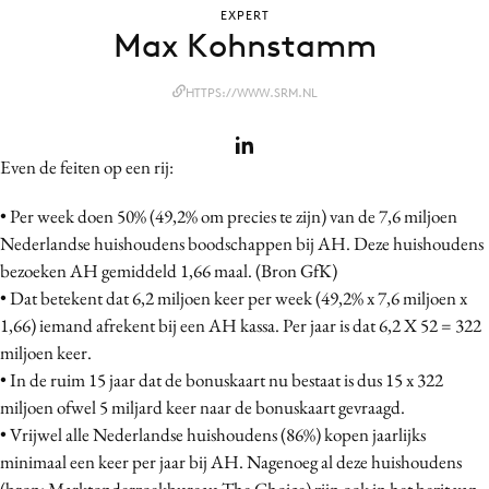
EXPERT
Bureaus
Max Kohnstamm
Campagnes
Carriere
HTTPS://WWW.SRM.NL
Contentmarketing
Craft
Even de feiten op een rij:
Customer Experience
• Per week doen 50% (49,2% om precies te zijn) van de 7,6 miljoen
Data & Insights
Nederlandse huishoudens boodschappen bij AH. Deze huishoudens
Design
bezoeken AH gemiddeld 1,66 maal. (Bron GfK)
Digital transformation
• Dat betekent dat 6,2 miljoen keer per week (49,2% x 7,6 miljoen x
Diversiteit
1,66) iemand afrekent bij een AH kassa. Per jaar is dat 6,2 X 52 = 322
Effectiviteit
miljoen keer.
• In de ruim 15 jaar dat de bonuskaart nu bestaat is dus 15 x 322
Gedragsverandering
miljoen ofwel 5 miljard keer naar de bonuskaart gevraagd.
Influencer marketing
• Vrijwel alle Nederlandse huishoudens (86%) kopen jaarlijks
Interne communicatie
minimaal een keer per jaar bij AH. Nagenoeg al deze huishoudens
Martech
(bron: Marktonderzoekbureau The Choice) zijn ook in het bezit van