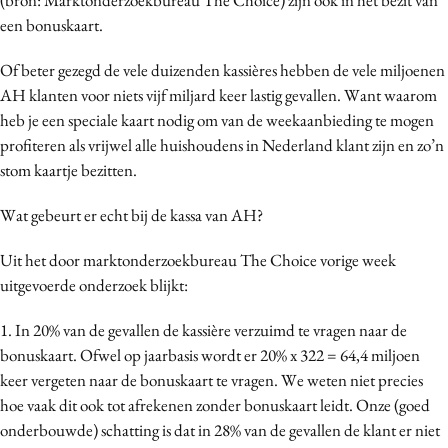
Media
een bonuskaart.
Merkstrategie
Of beter gezegd de vele duizenden kassières hebben de vele miljoenen
PR
AH klanten voor niets vijf miljard keer lastig gevallen. Want waarom
Programmatic
heb je een speciale kaart nodig om van de weekaanbieding te mogen
Purpose Marketing
profiteren als vrijwel alle huishoudens in Nederland klant zijn en zo’n
stom kaartje bezitten.
Reputatie & crisis
Wat gebeurt er echt bij de kassa van AH?
Uit het door marktonderzoekbureau The Choice vorige week
uitgevoerde onderzoek blijkt:
1. In 20% van de gevallen de kassière verzuimd te vragen naar de
bonuskaart. Ofwel op jaarbasis wordt er 20% x 322 = 64,4 miljoen
keer vergeten naar de bonuskaart te vragen. We weten niet precies
hoe vaak dit ook tot afrekenen zonder bonuskaart leidt. Onze (goed
onderbouwde) schatting is dat in 28% van de gevallen de klant er niet