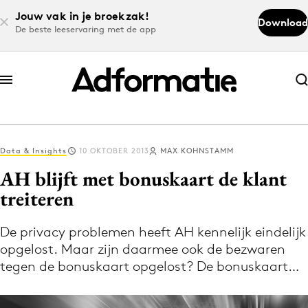
Jouw vak in je broekzak!
Download
De beste leeservaring met de app
Abonneer nu
Abonneer nu
Data & Insights
10 OKTOBER 2013
MAX KOHNSTAMM
Log in
AH blijft met bonuskaart de klant
treiteren
Download de app
Volg het laatste nieuws via de Adformatie
De privacy problemen heeft AH kennelijk eindelijk
opgelost. Maar zijn daarmee ook de bezwaren
Nieuws app
tegen de bonuskaart opgelost? De bonuskaart…