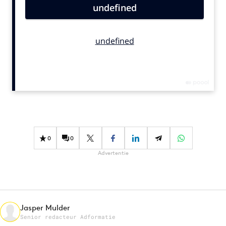
Bureaus
Campagnes
Carriere
Contentmarketing
Craft
Customer Experience
Data & Insights
Design
Digital transformation
0
0
Diversiteit
Advertentie
Effectiviteit
Gedragsverandering
Influencer marketing
Interne communicatie
Jasper Mulder
Senior redacteur Adformatie
Martech