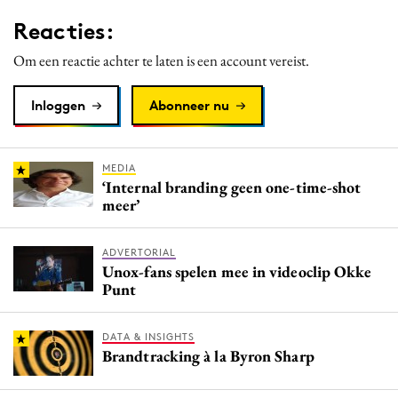
Media
Reacties:
Merkstrategie
Om een reactie achter te laten is een account vereist.
PR
Programmatic
Inloggen
Abonneer nu
Purpose Marketing
Reputatie & crisis
MEDIA
‘Internal branding geen one-time-shot
meer’
ADVERTORIAL
Unox-fans spelen mee in videoclip Okke
Punt
DATA & INSIGHTS
Brandtracking à la Byron Sharp