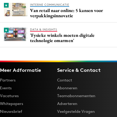
INTERNE COMMUNICATIE
Van retail naar online: 5 kansen voor
verpakkingsinnovatie
DATA & INSIGHTS
'Fysieke winkels moeten digitale
technologie omarmen'
Meer Adformatie
Service & Contact
Partners
Contact
Events
Abonneren
Vacatures
Teamabonnementen
Whitepapers
Adverteren
Nieuwsbrief
Veelgestelde Vragen