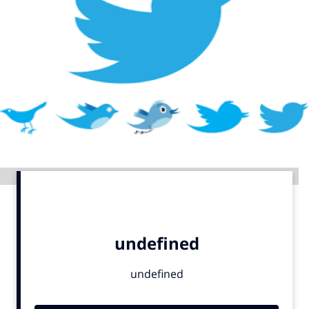
Menu
Home
9 sept: GenAI-training
12 nov: MarketingLive!
Adverteren
Events
Advertentie
Opleidingen
Vacatures
Academy
Partners
Topics
Artificial Intelligence