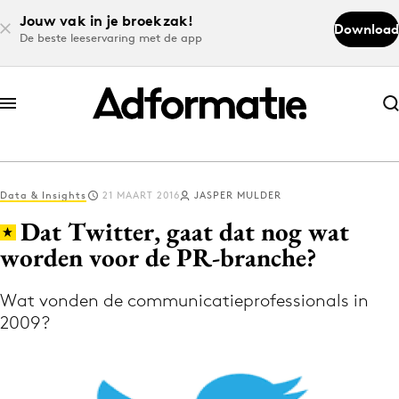
Jouw vak in je broekzak!
Download
De beste leeservaring met de app
Abonneer nu
Abonneer nu
Data & Insights
21 MAART 2016
JASPER MULDER
Log in
Dat Twitter, gaat dat nog wat
worden voor de PR-branche?
Download de app
Volg het laatste nieuws via de Adformatie
Wat vonden de communicatieprofessionals in
2009?
Nieuws app