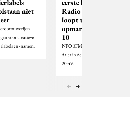
ierlabels
eerste halfjaar:
olstaan niet
Radio 538
eer
loopt uit,
opmars Radio
crobrouwerijen
10
rgen voor creatieve
erlabels en -namen.
NPO 3FM is de grootste
daler in de doelgroep
20-49.