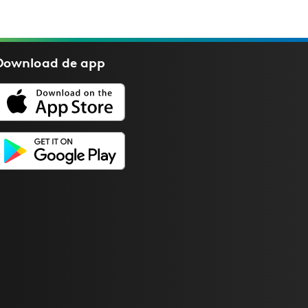
Download de
app