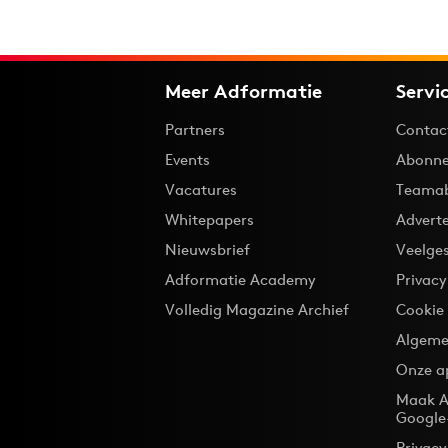
Meer Adformatie
Servi
Partners
Contac
Events
Abonne
Vacatures
Teama
Whitepapers
Advert
Nieuwsbrief
Veelge
Adformatie Academy
Privac
Volledig Magazine Archief
Cookie
Algeme
Onze a
Maak A
Google
Privacy