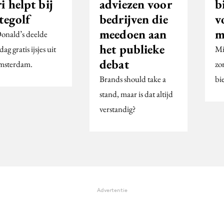
i helpt bij
adviezen voor
b
tegolf
bedrijven die
v
meedoen aan
m
nald’s deelde
het publieke
dag gratis ijsjes uit
Mi
debat
msterdam.
zo
Brands should take a
bi
stand, maar is dat altijd
verstandig?
Advertentie