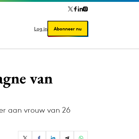
Log in
Log in
Abonneer nu
Abonneer nu
agne van
ver aan vrouw van 26