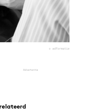
© adformatie
Advertentie
relateerd