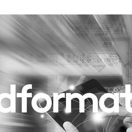
Programmatic
ering
Purpose Marketing
keting
Reputatie & crisis
nicatie