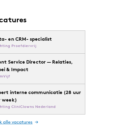
catures
ta- en CRM- specialist
chting Proefdiervrij
ent Service Director — Relaties,
oei & Impact
mVijf
pert interne communicatie (28 uur
r week)
chting CliniClowns Nederland
k alle vacatures