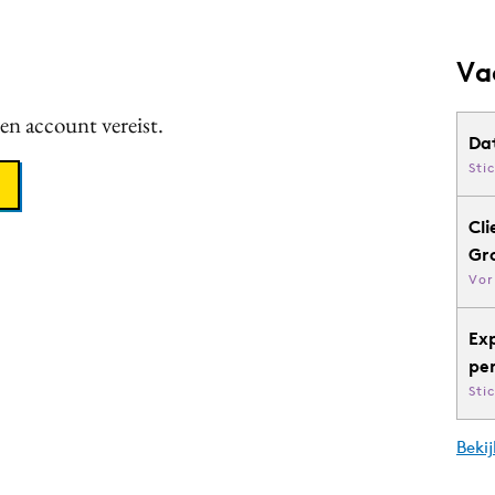
Va
een account vereist.
Da
Sti
Cli
Gr
Vor
Ex
pe
Sti
Bekij