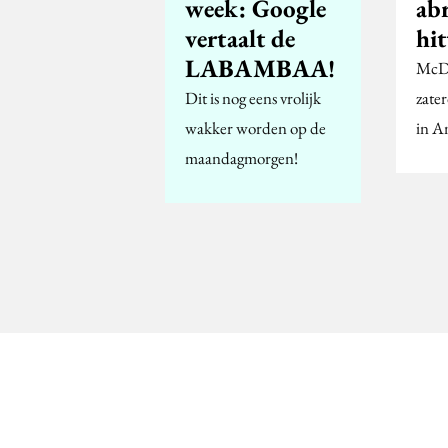
week: Google
abr
vertaalt de
hit
LABAMBAA!
McDo
Dit is nog eens vrolijk
zater
wakker worden op de
in A
maandagmorgen!