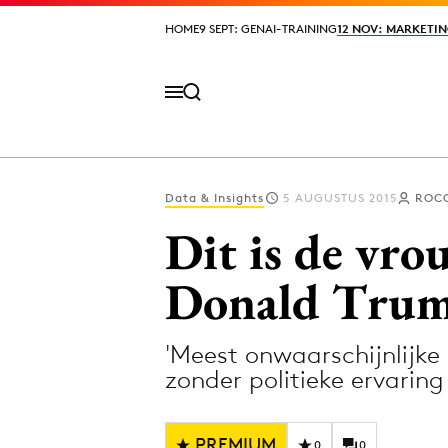
HOME
HOME
9 SEPT: GENAI-TRAINING
9 SEPT: GENAI-TRAINING
12 NOV: MARKETIN
12 NOV: MARKETIN
Data & Insights
5 AUGUSTUS 2015
ROC
Volg het laatste nieuws via de Adformatie N
Dit is de vr
Donald Tru
Topics
'Meest onwaarschijnlijke
Artificial Intelligence
Design
zonder politieke ervaring
Bureaus
Digital transf
Campagnes
Diversiteit
PREMIUM
0
0