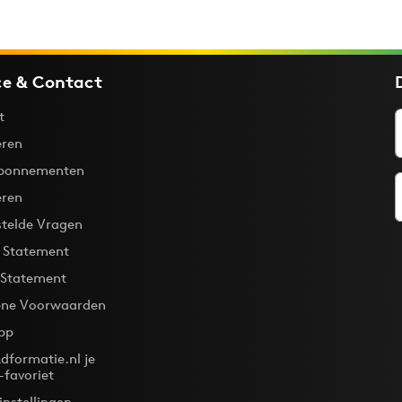
ce & Contact
t
ren
bonnementen
eren
stelde Vragen
y Statement
 Statement
ne Voorwaarden
pp
dformatie.nl je
-favoriet
instellingen