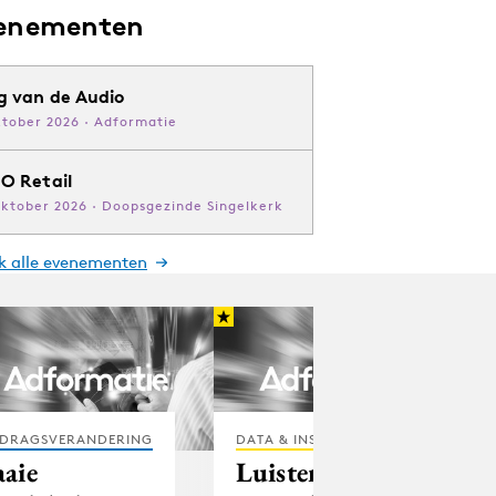
enementen
g van de Audio
ktober 2026 · Adformatie
O Retail
oktober 2026 · Doopsgezinde Singelkerk
jk alle evenementen
DRAGSVERANDERING
DATA & INSIGHTS
aaie
Luistercijfers