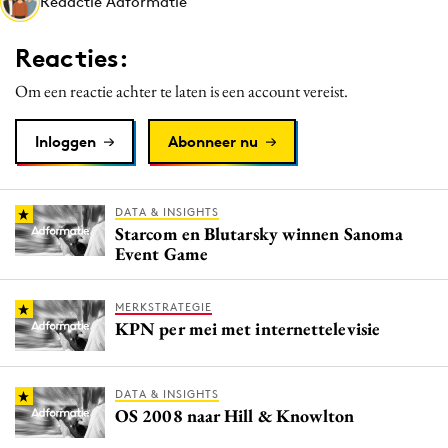
Redactie Adformatie
Media
Merkstrategie
Reacties:
PR
Om een reactie achter te laten is een account vereist.
Programmatic
Purpose Marketing
Inloggen
Abonneer nu
Reputatie & crisis
DATA & INSIGHTS
Starcom en Blutarsky winnen Sanoma
Event Game
MERKSTRATEGIE
KPN per mei met internettelevisie
DATA & INSIGHTS
OS 2008 naar Hill & Knowlton