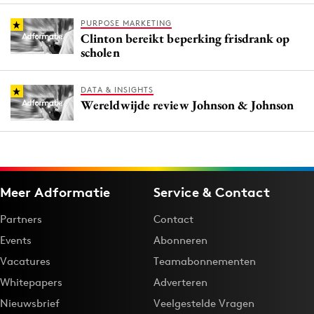
PURPOSE MARKETING
Clinton bereikt beperking frisdrank op
scholen
DATA & INSIGHTS
Wereldwijde review Johnson & Johnson
Meer Adformatie
Service & Contact
Partners
Contact
Events
Abonneren
Vacatures
Teamabonnementen
Whitepapers
Adverteren
Nieuwsbrief
Veelgestelde Vragen