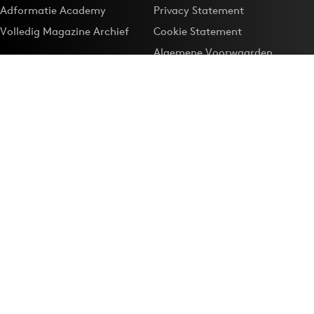
Adformatie Academy
Privacy Statement
Volledig Magazine Archief
Cookie Statement
Algemene Voorwaarden
Onze app
Maak Adformatie.nl je
Google-favoriet
Privacyinstellingen
Download de
Adformatie Nieuws App