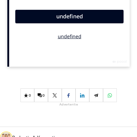
Bureaus
Campagnes
Carriere
Contentmarketing
Craft
Customer Experience
Data & Insights
Design
Digital transformation
Diversiteit
0
0
Effectiviteit
Advertentie
Gedragsverandering
Influencer marketing
Interne communicatie
Martech