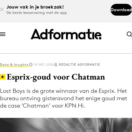
Jouw vak in je broekzak!
Download
De beste leeservaring met de app
Abonneer nu
Abonneer nu
Data & Insights
10 MEI 2006
REDACTIE ADFORMATIE
Log in
Esprix-goud voor Chatman
Lost Boys is de grote winnaar van de Esprix. Het
Download de app
bureau ontving gisteravond het enige goud met
Volg het laatste nieuws via de Adformatie
de case ‘Chatman’ voor KPN Hi.
Nieuws app