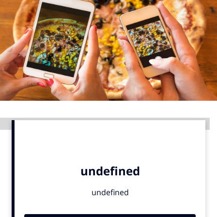
Menu
Home
9 sept: GenAI-training
12 nov: MarketingLive!
Adverteren
Events
Advertentie
Opleidingen
Vacatures
Academy
Partners
Topics
Artificial Intelligence