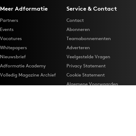
Meer Adformatie
Service & Contact
Partners
Contact
Events
Abonneren
Vacatures
Teamabonnementen
Whitepapers
Adverteren
Nieuwsbrief
Veelgestelde Vragen
Adformatie Academy
Privacy Statement
Volledig Magazine Archief
Cookie Statement
Algemene Voorwaarden
Onze app
Maak Adformatie.nl je
Google-favoriet
Privacyinstellingen
Download de
Adformatie Nieuws App