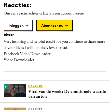
Reacties:
Media
Merkstrategie
Om een reactie achter te laten is een account vereist.
PR
Inloggen
Abonneer nu
Programmatic
bitter
Purpose Marketing
Very inspiring and helpful too.Hope you continue to share more
Reputatie & crisis
of your ideas.I will definitely love to read.
Facebook Video Downloader
Video Downloader
CARRIERE
Viral van de week: De emotionele waarde
van auto's
CARRIERE