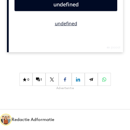
Bureaus
Campagnes
Carriere
Contentmarketing
Craft
Customer Experience
Data & Insights
Design
Digital transformation
0
1
Diversiteit
Advertentie
Effectiviteit
Gedragsverandering
Influencer marketing
Interne communicatie
Redactie Adformatie
Martech