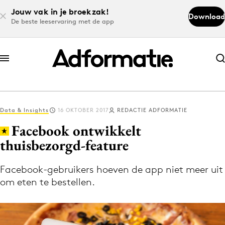
Jouw vak in je broekzak!
Download
De beste leeservaring met de app
Abonneer nu
Abonneer nu
Data & Insights
16 OKTOBER 2017
REDACTIE ADFORMATIE
Log in
Facebook ontwikkelt
thuisbezorgd-feature
Download de app
Volg het laatste nieuws via de Adformatie
Facebook-gebruikers hoeven de app niet meer uit
om eten te bestellen.
Nieuws app