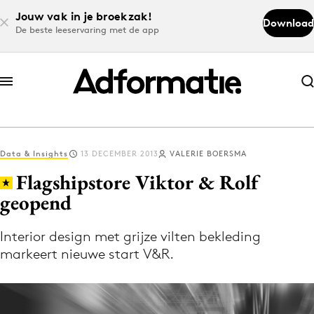
Jouw vak in je broekzak!
Download
De beste leeservaring met de app
Abonneer nu
Abonneer nu
Data & Insights
13 DECEMBER 2013
VALERIE BOERSMA
Log in
Flagshipstore Viktor & Rolf
geopend
Download de app
Volg het laatste nieuws via de Adformatie
Interior design met grijze vilten bekleding
markeert nieuwe start V&R.
Nieuws app