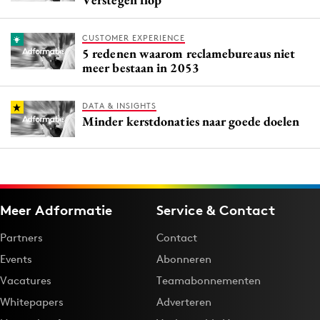
CUSTOMER EXPERIENCE
5 redenen waarom reclamebureaus niet
meer bestaan in 2053
DATA & INSIGHTS
Minder kerstdonaties naar goede doelen
Meer Adformatie
Service & Contact
Partners
Contact
Events
Abonneren
Vacatures
Teamabonnementen
Whitepapers
Adverteren