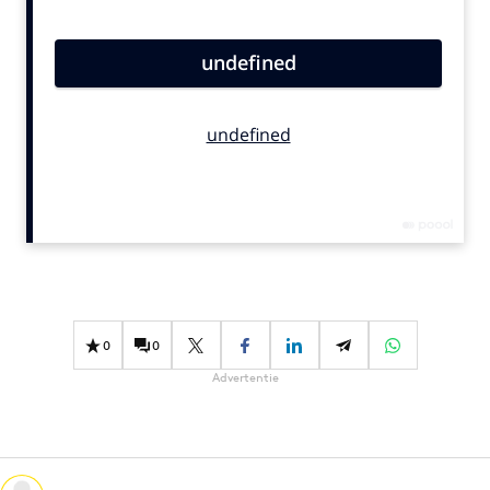
Bureaus
Campagnes
Carriere
Contentmarketing
Craft
Customer Experience
Data & Insights
Design
Digital transformation
Diversiteit
0
0
Effectiviteit
Advertentie
Gedragsverandering
Influencer marketing
Interne communicatie
Martech