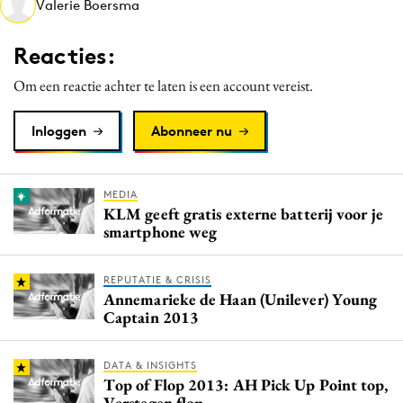
Valerie Boersma
Media
Merkstrategie
Reacties:
PR
Om een reactie achter te laten is een account vereist.
Programmatic
Purpose Marketing
Inloggen
Abonneer nu
Reputatie & crisis
MEDIA
KLM geeft gratis externe batterij voor je
smartphone weg
REPUTATIE & CRISIS
Annemarieke de Haan (Unilever) Young
Captain 2013
DATA & INSIGHTS
Top of Flop 2013: AH Pick Up Point top,
Verstegen flop