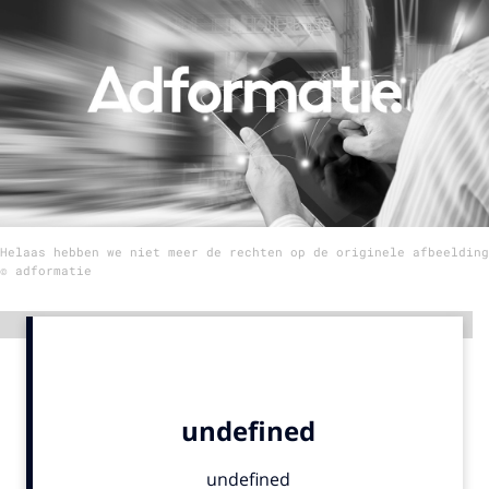
Menu
Home
9 sept: GenAI-training
12 nov: MarketingLive!
Adverteren
Helaas hebben we niet meer de rechten op de originele afbeelding
Events
© adformatie
Opleidingen
Vacatures
Advertentie
Academy
Partners
Topics
Artificial Intelligence