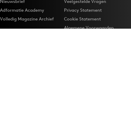
Nieuwsbrief
Veelgestelde Vragen
Adformatie Academy
Privacy Statement
Volledig Magazine Archief
Cookie Statement
Algemene Voorwaarden
Onze app
Maak Adformatie.nl je
Google-favoriet
Privacyinstellingen
Download de
Adformatie Nieuws App