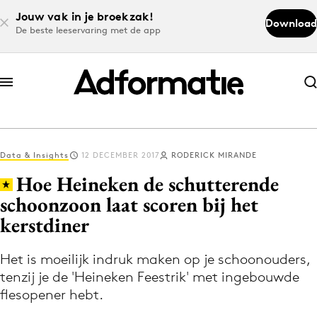
Jouw vak in je broekzak!
Download
De beste leeservaring met de app
Abonneer nu
Abonneer nu
Data & Insights
12 DECEMBER 2017
RODERICK MIRANDE
Log in
Hoe Heineken de schutterende
schoonzoon laat scoren bij het
kerstdiner
Download de app
Volg het laatste nieuws via de Adformatie
Het is moeilijk indruk maken op je schoonouders,
Nieuws app
tenzij je de 'Heineken Feestrik' met ingebouwde
flesopener hebt.