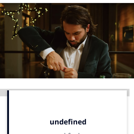
Menu
Home
9 sept: GenAI-training
12 nov: MarketingLive!
Adverteren
Events
Opleidingen
Vacatures
Advertentie
Academy
Partners
Topics
Artificial Intelligence