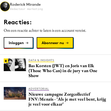
Roderick Mirande
Media
Redacteur marketing
Merkstrategie
PR
Reacties:
Programmatic
Om een reactie achter te laten is een account vereist.
Purpose Marketing
Reputatie & crisis
Inloggen
Abonneer nu
DATA & INSIGHTS
Bas Korsten (JWT) en Joris van Elk
(Those Who Can) in de jury van One
Show
ADVERTORIAL
Nieuwe campagne Zorgcollectief
FNV/Menzis - ‘Als je met veel bent, krijg
je veel voor elkaar’