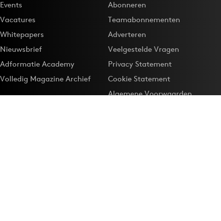
Events
Abonneren
Vacatures
Teamabonnementen
Whitepapers
Adverteren
Nieuwsbrief
Veelgestelde Vragen
Adformatie Academy
Privacy Statement
Volledig Magazine Archief
Cookie Statement
Algemene Voorwaarden
Onze app
Maak Adformatie.nl je
Google-favoriet
Privacyinstellingen
Download de
Adformatie Nieuws App