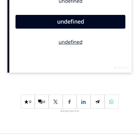
Bureaus
Campagnes
Carriere
Contentmarketing
Craft
Customer Experience
Data & Insights
Design
Digital transformation
Diversiteit
Effectiviteit
0
0
Gedragsverandering
Advertentie
Influencer marketing
Interne communicatie
Martech