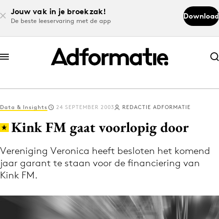
Jouw vak in je broekzak!
Download
De beste leeservaring met de app
Abonneer nu
Abonneer nu
Data & Insights
24 SEPTEMBER 2003
REDACTIE ADFORMATIE
Log in
Kink FM gaat voorlopig door
Vereniging Veronica heeft besloten het komend
Download de app
jaar garant te staan voor de financiering van
Volg het laatste nieuws via de Adformatie
Kink FM.
Nieuws app