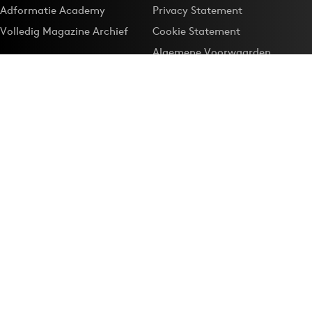
Adformatie Academy
Privacy Statement
Volledig Magazine Archief
Cookie Statement
Algemene Voorwaarden
Onze app
Maak Adformatie.nl je
Google-favoriet
Privacyinstellingen
Download de
Adformatie Nieuws App