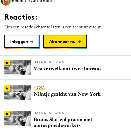
Redactie Adformatie
Media
Merkstrategie
Reacties:
PR
Om een reactie achter te laten is een account vereist.
Programmatic
Purpose Marketing
Inloggen
Abonneer nu
Reputatie & crisis
DATA & INSIGHTS
Vea verwelkomt twee bureaus
MEDIA
Nijntje gezicht van New York
DATA & INSIGHTS
Bruins Slot wil praten met
omroepmedewerkers