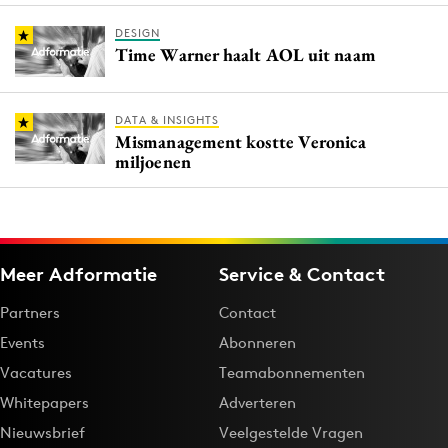
DESIGN
Time Warner haalt AOL uit naam
DATA & INSIGHTS
Mismanagement kostte Veronica
miljoenen
Meer Adformatie
Service & Contact
Partners
Contact
Events
Abonneren
Vacatures
Teamabonnementen
Whitepapers
Adverteren
Nieuwsbrief
Veelgestelde Vragen