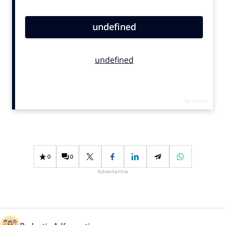
Bureaus
Campagnes
Carriere
Contentmarketing
Craft
Customer Experience
Data & Insights
Design
Digital transformation
Diversiteit
0
0
Effectiviteit
Advertentie
Gedragsverandering
Influencer marketing
Interne communicatie
Martech