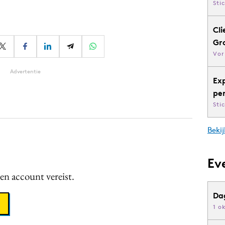
Sti
Cli
Gr
Vor
Advertentie
Ex
pe
Sti
Bekij
Ev
een account vereist.
Da
1 o