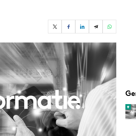
Programmatic
ering
Purpose Marketing
keting
Reputatie & crisis
nicatie
Ge