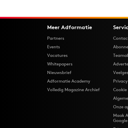
Meer Adformatie
Servi
Partners
Contac
Events
Abonne
Vacatures
Teama
Whitepapers
Advert
Nieuwsbrief
Veelge
Adformatie Academy
Privac
Volledig Magazine Archief
Cookie
Algeme
Onze a
Maak A
Google