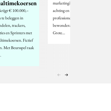
ealtimekoersen
marketing? Wie stijgt in
 krijgt € 100.000,–
achting en wie verliest
 te beleggen in
professionele
ndelen, trackers,
bewonderaars? De
ties en Sprinters met
Grote…
altimekoersen. Fictief
n. Met Beursspel raak
…