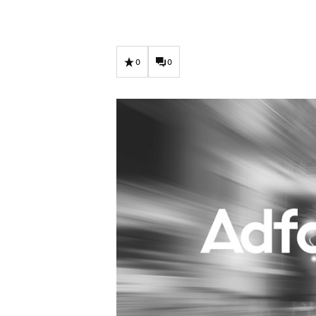
Carriere
Effectiviteit
Contentmarketing
Gedragsverand
Craft
Influencer mar
0
0
Customer Experience
Interne commu
Data & Insights
Martech