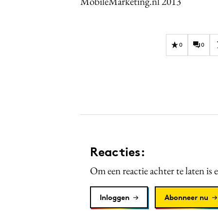
MobileMarketing.nl 2013
0
0
Reacties:
Om een reactie achter te laten is 
Inloggen
Abonneer nu