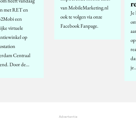
com heeft vandaag
r
van MobileMarketing.nl
n met RET en
Je
ook te volgen via onze
2Mobi een
om
Facebook Fanpage.
lijke virtuele
aa
ntiewinkel op
op
ostation
re
erdam Centraal
da
end. Door de…
je
Advertentie