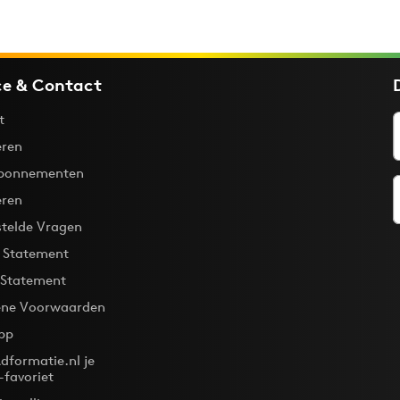
ce & Contact
t
ren
bonnementen
eren
stelde Vragen
y Statement
 Statement
ne Voorwaarden
pp
dformatie.nl je
-favoriet