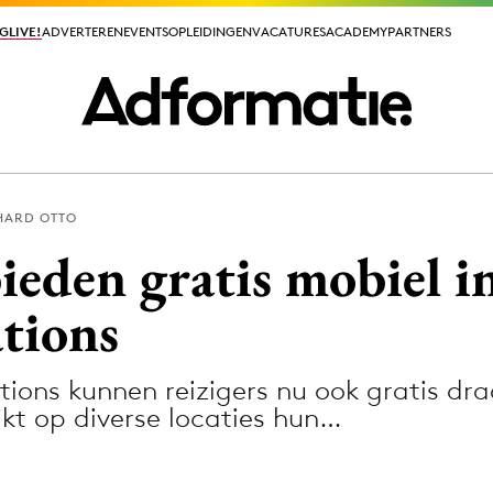
GLIVE!
GLIVE!
ADVERTEREN
ADVERTEREN
EVENTS
EVENTS
OPLEIDINGEN
OPLEIDINGEN
VACATURES
VACATURES
ACADEMY
ACADEMY
PARTNERS
PARTNERS
HARD OTTO
ieuws app
eden gratis mobiel i
ations
tions kunnen reizigers nu ook gratis dra
Media
kt op diverse locaties hun…
ormation
Merkstrategie
PR