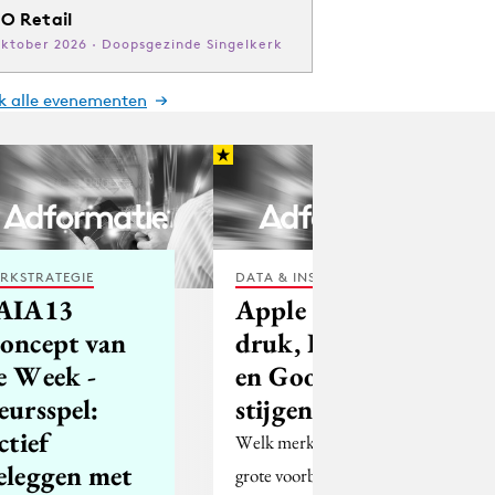
O Retail
oktober 2026 · Doopsgezinde Singelkerk
jk alle evenementen
RKSTRATEGIE
DATA & INSIGHTS
AIA13
Apple onder
oncept van
druk, Bol.com
e Week -
en Google
eursspel:
stijgen snel
ctief
Welk merk dient als het
eleggen met
grote voorbeeld in de