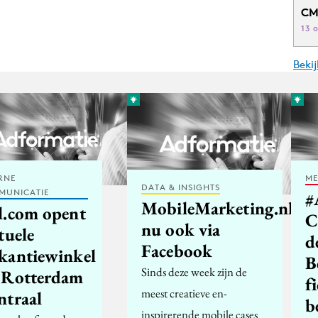
CM
13 
Beki
RNE
ME
DATA & INSIGHTS
MUNICATIE
#
MobileMarketing.nl
l.com opent
C
nu ook via
tuele
d
Facebook
kantiewinkel
B
Sinds deze week zijn de
 Rotterdam
fi
meest creatieve en-
ntraal
b
inspirerende mobile cases