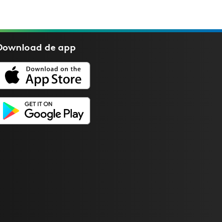
Download de
app