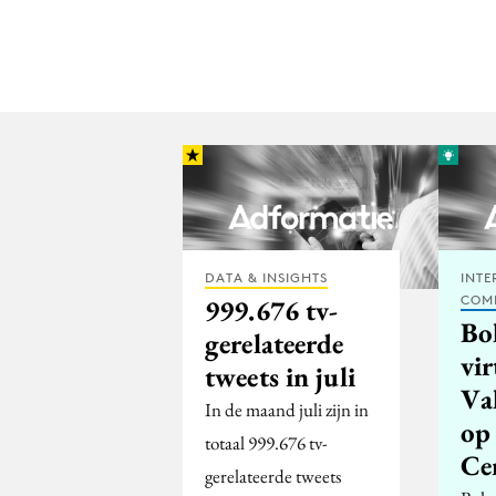
DATA & INSIGHTS
INTE
COM
999.676 tv-
Bo
gerelateerde
vir
tweets in juli
Va
In de maand juli zijn in
op
totaal 999.676 tv-
Ce
gerelateerde tweets