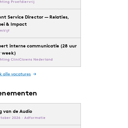
chting Proefdiervrij
ent Service Director — Relaties,
oei & Impact
mVijf
pert interne communicatie (28 uur
r week)
chting CliniClowns Nederland
k alle vacatures
enementen
g van de Audio
ktober 2026 · Adformatie