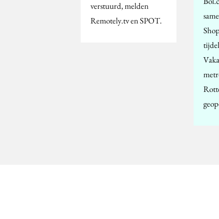
Bol.
verstuurd, melden
same
Remotely.tv en SPOT.
Shop
tijde
Vaka
metr
Rott
geop