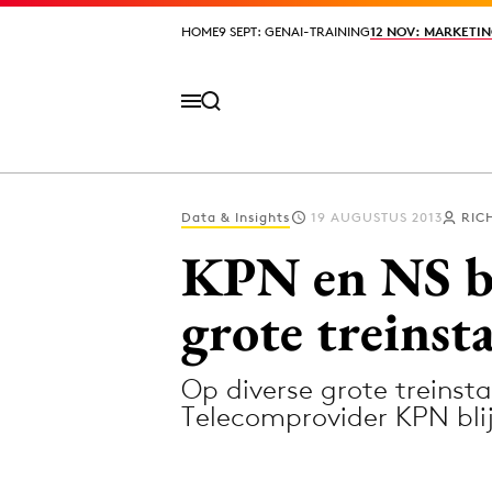
HOME
HOME
9 SEPT: GENAI-TRAINING
9 SEPT: GENAI-TRAINING
12 NOV: MARKETIN
12 NOV: MARKETIN
Data & Insights
19 AUGUSTUS 2013
RIC
Volg het laatste nieuws via de Adformatie N
KPN en NS bi
grote treinst
Topics
Op diverse grote treinsta
Artificial Intelligence
Design
Telecomprovider KPN blij
Bureaus
Digital transf
Campagnes
Diversiteit