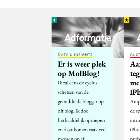
DATA & INSIGHTS
CUST
Er is weer plek
Aa
op MolBlog!
te
me
Ik zal eens de cyclus
iP
schetsen van de
gemiddelde blogger op
Ampe
dit blog. Ik doe
de s
herhaaldelijk oproepen
intr
en daar komen vaak veel
iPho
mensen op af…
prob