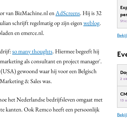
Ex
ctor van BizMachine.nl en
AdScreens
. Hij is 32
pe
Sti
Julian schrijft regelmatig op zijn eigen
weblog
.
bladen en emerce.nl.
Bekij
drijf:
so many thoughts
. Hiermee begeeft hij
Ev
n marketing als consultant en project manager'.
ë (USA) gewoond waar hij voor een Belgisch
Da
2 o
 Marketing & Sales was.
CM
 hoe het Nederlandse bedrijfsleven omgaat met
13 
hte kanten. Ook Remco heeft een persoonlijk
Beki