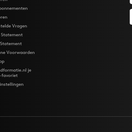
bonnementen
eren
stelde Vragen
y Statement
 Statement
ne Voorwaarden
pp
dformatie.nl je
-favoriet
instellingen