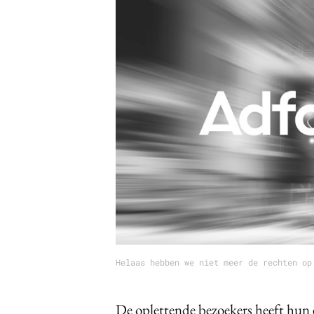
Carriere
Effectiviteit
Contentmarketing
Gedragsverand
Craft
Influencer mar
Customer Experience
Interne commu
Data & Insights
Martech
Helaas hebben we niet meer de rechten op
De oplettende bezoekers heeft hun e