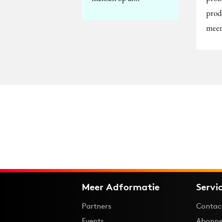
prod
meen
Meer Adformatie
Servi
Partners
Contac
Events
Abonne