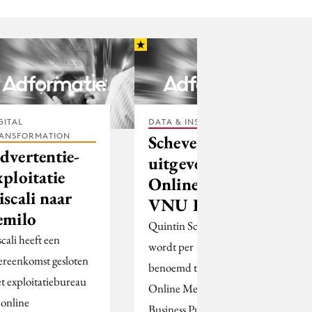
GITAL
DATA & INSIGHTS
ANSFORMATION
Schevernels
dvertentie-
uitgever
xploitatie
Online Media
iscali naar
VNU BP
emilo
Quintin Schevernels
scali heeft een
wordt per 1 februari
ereenkomst gesloten
benoemd tot uitgever
t exploitatiebureau
Online Media bij VNU
 online
Business Publications.