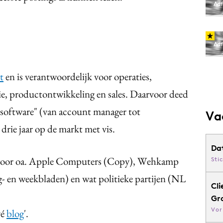
t
en is verantwoordelijk voor operaties,
, productontwikkeling en sales. Daarvoor deed
t software" (van account manager tot
Va
drie jaar op de markt met vis.
Da
en voor oa. Apple Computers (Copy), Wehkamp
Sti
 en weekbladen) en wat politieke partijen (NL
Cli
Gr
Vor
vé
blog
'.