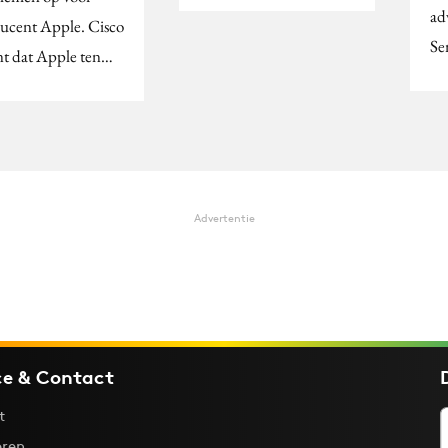
ad
ucent Apple. Cisco
Se
t dat Apple ten…
Advertentie
ce & Contact
t
ren