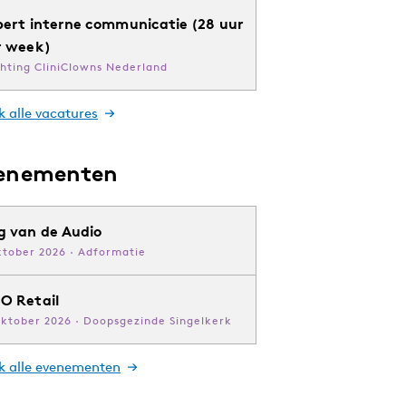
pert interne communicatie (28 uur
r week)
chting CliniClowns Nederland
k alle vacatures
enementen
g van de Audio
ktober 2026 · Adformatie
O Retail
oktober 2026 · Doopsgezinde Singelkerk
jk alle evenementen