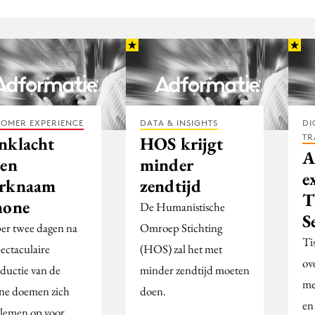
OMER EXPERIENCE
DATA & INSIGHTS
DI
TR
nklacht
HOS krijgt
A
gen
minder
e
rknaam
zendtijd
T
hone
De Humanistische
S
r twee dagen na
Omroep Stichting
Ti
pectaculaire
(HOS) zal het met
ov
oductie van de
minder zendtijd moeten
me
ne doemen zich
doen.
en
lemen op voor