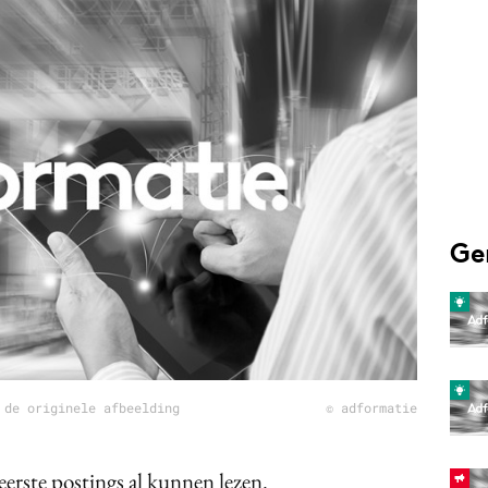
Programmatic
ering
Purpose Marketing
keting
Reputatie & crisis
nicatie
Ge
 de originele afbeelding
© adformatie
erste postings al kunnen lezen.