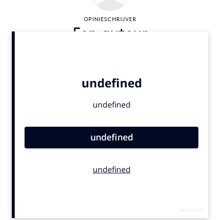
Bureaus
OPINIESCHRIJVER
Campagnes
Een auteur
Carriere
Contentmarketing
Craft
Customer Experience
Data & Insights
Design
Digital transformation
Diversiteit
Effectiviteit
Gedragsverandering
Influencer marketing
Interne communicatie
Martech