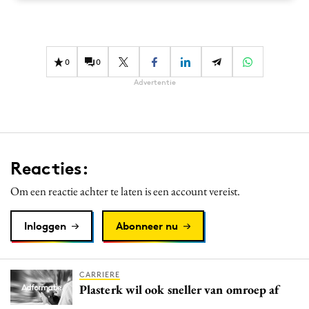
Media
Merkstrategie
PR
0
0
Programmatic
Advertentie
Purpose Marketing
Reputatie & crisis
Reacties:
Om een reactie achter te laten is een account vereist.
Inloggen
Abonneer nu
CARRIERE
Plasterk wil ook sneller van omroep af