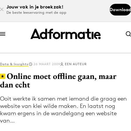
Jouw vak in je broekzak!
Download
De beste leeservaring met de app
Abonneer nu
Abonneer nu
Data & Insights
26 MAART 2009
EEN AUTEUR
Log in
Online moet offline gaan, maar
dan echt
Download de app
Volg het laatste nieuws via de Adformatie
Ooit werkte ik samen met iemand die graag een
website van klei wilde maken. En laatst nog
Nieuws app
kwam ergens in de wandelgang een website
van…