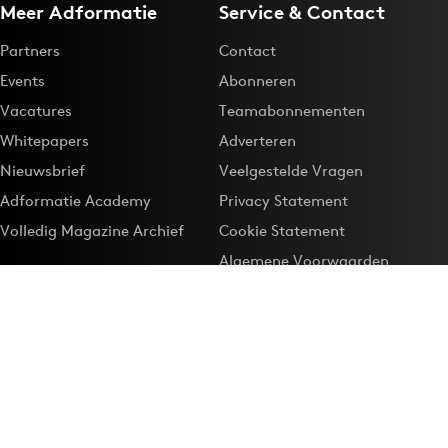
Meer Adformatie
Service & Contact
Partners
Contact
Events
Abonneren
Vacatures
Teamabonnementen
Whitepapers
Adverteren
Nieuwsbrief
Veelgestelde Vragen
Adformatie Academy
Privacy Statement
Volledig Magazine Archief
Cookie Statement
Algemene Voorwaarden
Onze app
Maak Adformatie.nl je
Google-favoriet
Privacyinstellingen
Download de
Adformatie Nieuws App