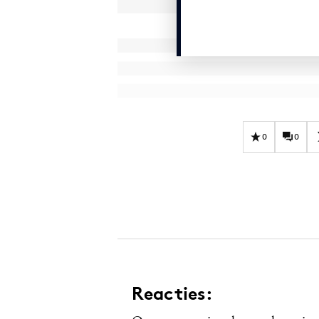
0
0
Reacties: