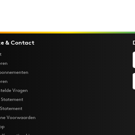
ce & Contact
t
ren
bonnementen
eren
stelde Vragen
y Statement
 Statement
ne Voorwaarden
pp