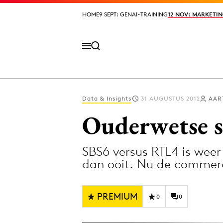
HOME
HOME
9 SEPT: GENAI-TRAINING
9 SEPT: GENAI-TRAINING
12 NOV: MARKETIN
12 NOV: MARKETIN
Data & Insights
31 AUGUSTUS 2012
AAR
Volg het laatste nieuws via de Adformatie N
Ouderwetse s
SBS6 versus RTL4 is weer
Topics
dan ooit. Nu de commer
Artificial Intelligence
Design
Bureaus
Digital transf
PREMIUM
0
0
Campagnes
Diversiteit