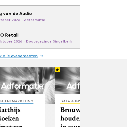
g van de Audio
ktober 2026 · Adformatie
O Retail
oktober 2026 · Doopsgezinde Singelkerk
jk alle evenementen
NTENTMARKETING
DATA & INSIGHTS
atthijs
Brouwers
oeken
houden horeca
irecteur
in wurggreep