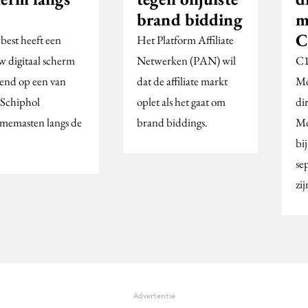
brand bidding
m
C
best heeft een
Het Platform Affiliate
w digitaal scherm
Netwerken (PAN) wil
C1
end op een van
dat de affiliate markt
Mo
 Schiphol
oplet als het gaat om
di
amemasten langs de
brand biddings.
Mo
bi
se
zi
Advertentie