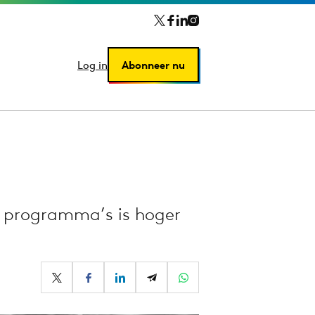
Log in
Log in
Abonneer nu
Abonneer nu
e programma’s is hoger