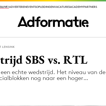
GLIVE!
GLIVE!
ADVERTEREN
ADVERTEREN
EVENTS
EVENTS
OPLEIDINGEN
OPLEIDINGEN
VACATURES
VACATURES
ACADEMY
ACADEMY
PARTNERS
PARTNERS
T LENSINK
ieuws app
trijd SBS vs. RTL
 een echte wedstrijd. Het niveau van d
cialblokken nog naar een hoger…
Media
ormation
Merkstrategie
PR