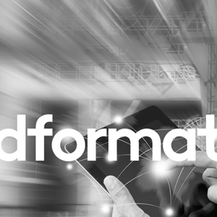
Programmatic
ering
Purpose Marketing
keting
Reputatie & crisis
nicatie