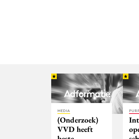
MEDIA
PUR
(Onderzoek)
Int
VVD heeft
ope
beste
sc