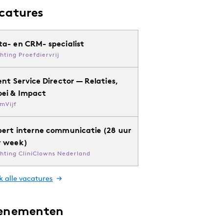
catures
ta- en CRM- specialist
chting Proefdiervrij
ent Service Director — Relaties,
oei & Impact
mVijf
pert interne communicatie (28 uur
r week)
chting CliniClowns Nederland
k alle vacatures
enementen