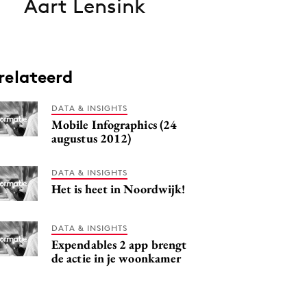
Aart Lensink
relateerd
DATA & INSIGHTS
Mobile Infographics (24
augustus 2012)
DATA & INSIGHTS
Het is heet in Noordwijk!
DATA & INSIGHTS
Expendables 2 app brengt
de actie in je woonkamer