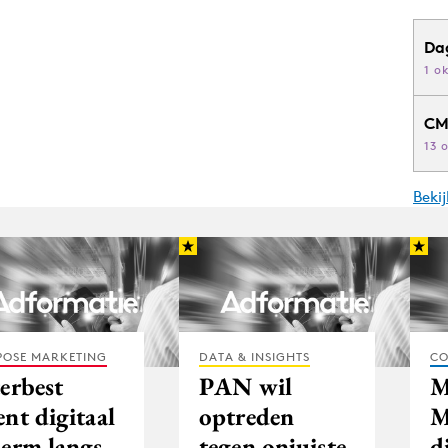
Da
1 o
CM
13 
Beki
POSE MARKETING
DATA & INSIGHTS
CO
erbest
PAN wil
M
nt digitaal
optreden
M
herm langs
tegen onjuiste
d