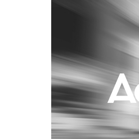
Carriere
Effectiviteit
Contentmarketing
Gedragsverand
Craft
Influencer mar
Customer Experience
Interne commu
Data & Insights
Martech