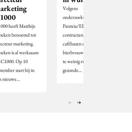
arketing
Volgens
1000
onderzoeksbureau
000 heeft Matthijs
Panteia/EIM laten de
eken benoemd tot
contracten tussen
recteur marketing.
cafébazen en
eken is al werkzaam
bierbrouwers nog steeds
j C1000. Op 10
te weinig ruimte voor
ptember start hij in
gezonde…
jn nieuwe…