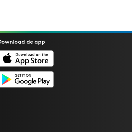
Download de
app