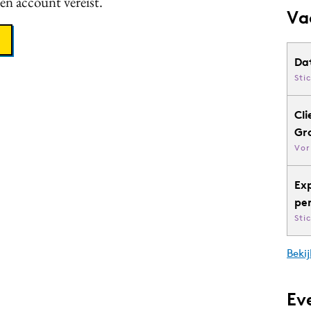
een account vereist.
Va
Da
Sti
Cli
Gr
Vor
Ex
pe
Sti
Bekij
Ev