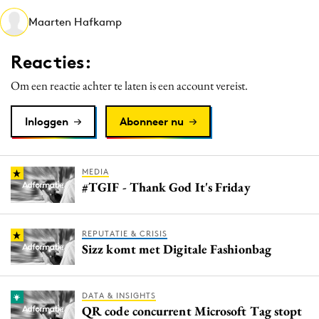
Media
Maarten Hafkamp
Merkstrategie
Reacties:
PR
Programmatic
Om een reactie achter te laten is een account vereist.
Purpose Marketing
Inloggen
Abonneer nu
Reputatie & crisis
MEDIA
#TGIF - Thank God It's Friday
REPUTATIE & CRISIS
Sizz komt met Digitale Fashionbag
DATA & INSIGHTS
QR code concurrent Microsoft Tag stopt