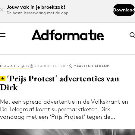
Jouw vak in je broekzak!
Download
De beste leeservaring met de app
Abonneer nu
Abonneer nu
Data & Insights
20 AUGUSTUS 2013
MAARTEN HAFKAMP
Log in
'Prijs Protest' advertenties van
Dirk
Download de app
Volg het laatste nieuws via de Adformatie
Met een spread advertentie in de Volkskrant en
De Telegraaf komt supermarktketen Dirk
Nieuws app
vandaag met een ‘Prijs Protest' tegen de…