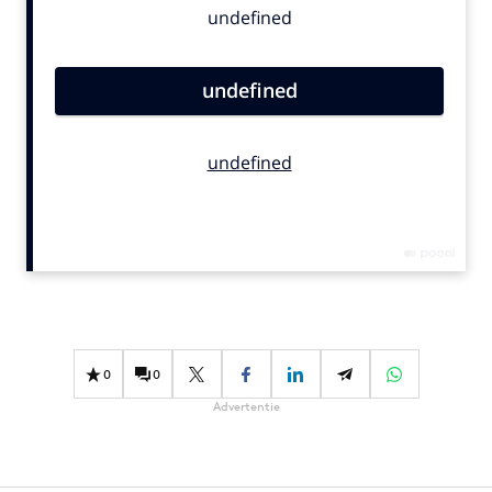
Bureaus
Campagnes
Carriere
Contentmarketing
Craft
Customer Experience
Data & Insights
Design
Digital transformation
Diversiteit
Effectiviteit
0
0
Gedragsverandering
Advertentie
Influencer marketing
Interne communicatie
Martech