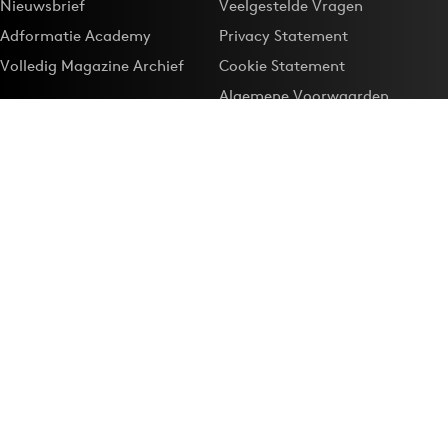
Nieuwsbrief
Veelgestelde Vragen
Adformatie Academy
Privacy Statement
Volledig Magazine Archief
Cookie Statement
Algemene Voorwaarden
Onze app
Maak Adformatie.nl je
Google-favoriet
Privacyinstellingen
Download de
Adformatie Nieuws App