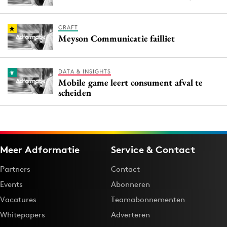
CRAFT
Meyson Communicatie failliet
DATA & INSIGHTS
Mobile game leert consument afval te
scheiden
Meer Adformatie
Service & Contact
Partners
Contact
Events
Abonneren
Vacatures
Teamabonnementen
Whitepapers
Adverteren