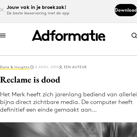
Jouw vak in je broekzak!
Download
De beste leeservaring met de app
Abonneer nu
Abonneer nu
Data & Insights
8 APRIL 2009
EEN AUTEUR
Log in
Reclame is dood
Het Merk heeft zich jarenlang bediend van allerlei
Download de app
bijna direct zichtbare media. De computer heeft
Volg het laatste nieuws via de Adformatie
definitief een einde gemaakt aan…
Nieuws app