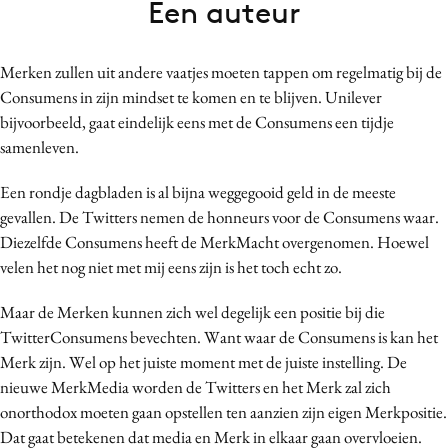
Een auteur
Bureaus
Campagnes
Merken zullen uit andere vaatjes moeten tappen om regelmatig bij de
Carriere
Consumens in zijn mindset te komen en te blijven. Unilever
Contentmarketing
bijvoorbeeld, gaat eindelijk eens met de Consumens een tijdje
Craft
samenleven.
Customer Experience
Een rondje dagbladen is al bijna weggegooid geld in de meeste
Data & Insights
gevallen. De Twitters nemen de honneurs voor de Consumens waar.
Design
Diezelfde Consumens heeft de MerkMacht overgenomen. Hoewel
Digital transformation
velen het nog niet met mij eens zijn is het toch echt zo.
Diversiteit
Maar de Merken kunnen zich wel degelijk een positie bij die
Effectiviteit
TwitterConsumens bevechten. Want waar de Consumens is kan het
Gedragsverandering
Merk zijn. Wel op het juiste moment met de juiste instelling. De
Influencer marketing
nieuwe MerkMedia worden de Twitters en het Merk zal zich
Interne communicatie
onorthodox moeten gaan opstellen ten aanzien zijn eigen Merkpositie.
Dat gaat betekenen dat media en Merk in elkaar gaan overvloeien.
Martech