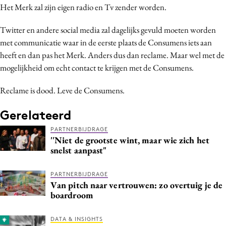
Het Merk zal zijn eigen radio en Tv zender worden.
Media
Merkstrategie
Twitter en andere social media zal dagelijks gevuld moeten worden
PR
met communicatie waar in de eerste plaats de Consumens iets aan
heeft en dan pas het Merk. Anders dus dan reclame. Maar wel met de
Programmatic
mogelijkheid om echt contact te krijgen met de Consumens.
Purpose Marketing
Reputatie & crisis
Reclame is dood. Leve de Consumens.
Gerelateerd
PARTNERBIJDRAGE
''Niet de grootste wint, maar wie zich het
snelst aanpast"
PARTNERBIJDRAGE
Van pitch naar vertrouwen: zo overtuig je de
boardroom
DATA & INSIGHTS