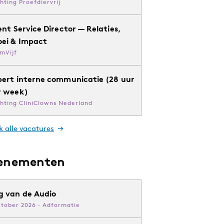
chting Proefdiervrij
ent Service Director — Relaties,
oei & Impact
mVijf
pert interne communicatie (28 uur
r week)
chting CliniClowns Nederland
k alle vacatures
enementen
g van de Audio
ktober 2026 · Adformatie