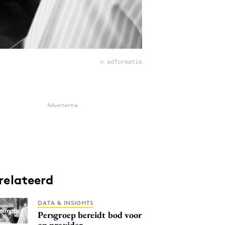
© adformatie
Advertentie
relateerd
DATA & INSIGHTS
Persgroep bereidt bod voor
op provider