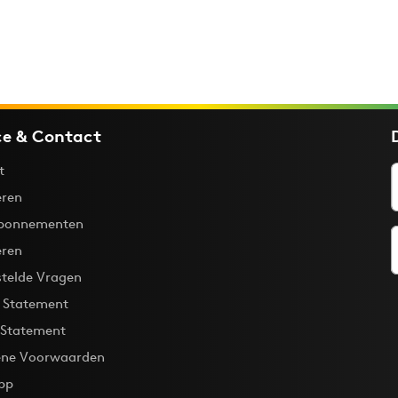
ce & Contact
t
ren
bonnementen
eren
stelde Vragen
y Statement
 Statement
ne Voorwaarden
pp