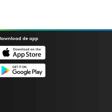
Download de
app