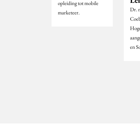
opleiding tot mobile
Dr. 
marketeer.
Coeb
Hoge
aang
en S