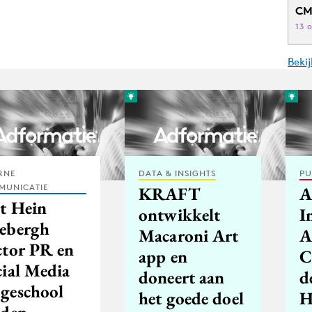
CM
13 
Beki
RNE
DATA & INSIGHTS
PU
MUNICATIE
KRAFT
A
et Hein
ontwikkelt
I
ebergh
Macaroni Art
A
ctor PR en
app en
C
cial Media
doneert aan
d
geschool
het goede doel
H
iden