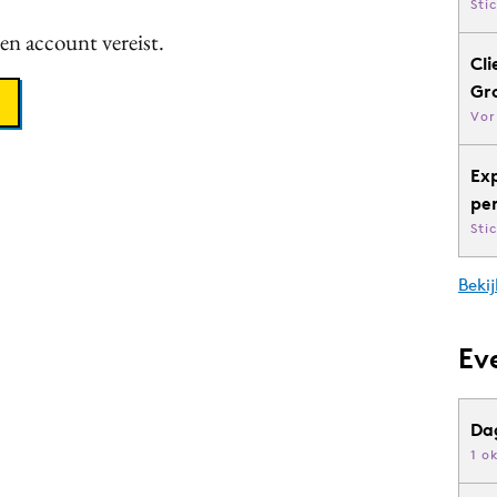
Sti
een account vereist.
Cli
Gr
Vor
Ex
pe
Sti
Bekij
Ev
Da
1 o