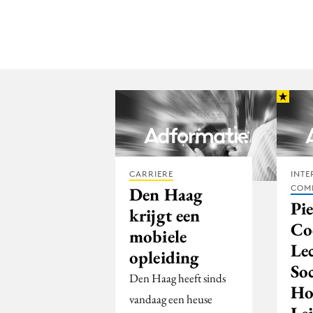
CARRIERE
INTE
COM
Den Haag
Pi
krijgt een
Co
mobiele
Le
opleiding
So
Den Haag heeft sinds
Ho
vandaag een heuse
Le