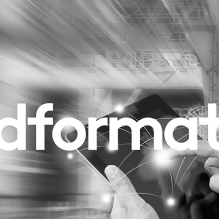
Programmatic
ering
Purpose Marketing
keting
Reputatie & crisis
nicatie