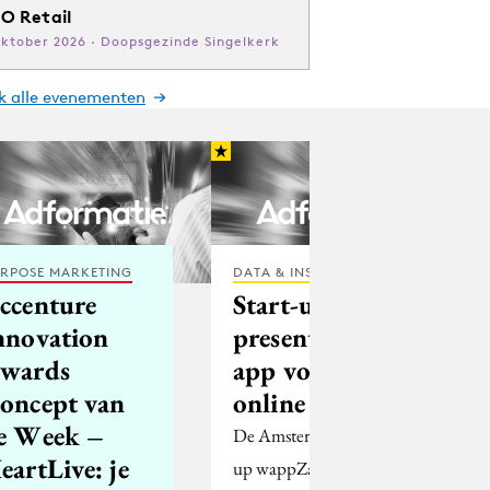
O Retail
oktober 2026 · Doopsgezinde Singelkerk
jk alle evenementen
RPOSE MARKETING
DATA & INSIGHTS
ccenture
Start-up
nnovation
presenteert
wards
app voor
oncept van
online tv
e Week –
De Amsterdamse start-
eartLive: je
up wappZapp biedt een