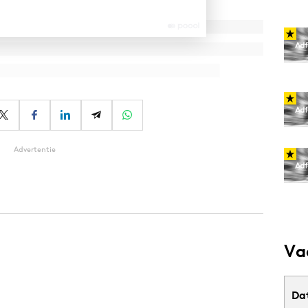
Advertentie
Va
Da