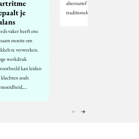
artritme
alternatief voor
epaalt je
traditionele TV.
alans
eeds vaker heeft ons
chaam moeite om
ikkels te verwerken.
ge werkdruk
jvoorbeeld kan leiden
t klachten zoals
rmoeidheid,…