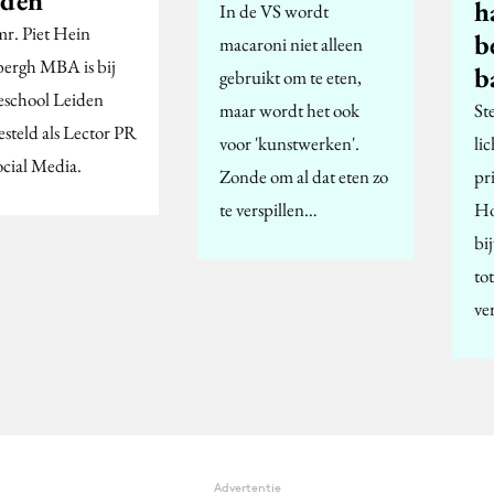
h
In de VS wordt
mr. Piet Hein
b
macaroni niet alleen
ergh MBA is bij
b
gebruikt om te eten,
school Leiden
maar wordt het ook
St
esteld als Lector PR
voor 'kunstwerken'.
li
ocial Media.
Zonde om al dat eten zo
pr
te verspillen…
Ho
bi
to
ve
Advertentie