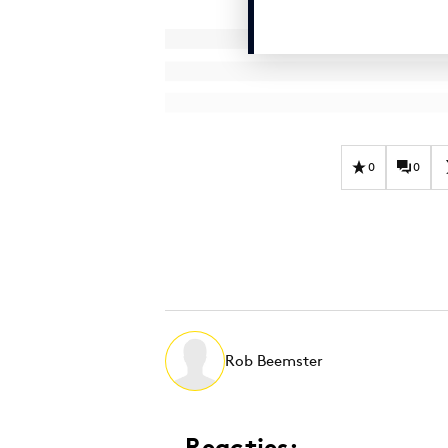
0
0
Rob Beemster
Reacties: