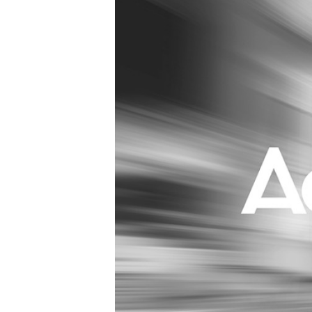
Carriere
Effectiviteit
Contentmarketing
Gedragsverand
Craft
Influencer mar
Customer Experience
Interne commu
Data & Insights
Martech