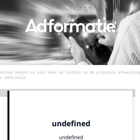
Menu
Home
9 sept: GenAI-training
12 nov: MarketingLive!
Adverteren
Helaas hebben we niet meer de rechten op de originele afbeelding
Events
© adformatie
Opleidingen
Vacatures
Advertentie
Academy
Partners
Topics
Artificial Intelligence