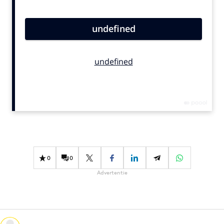
Bureaus
Campagnes
Carriere
Contentmarketing
Craft
Customer Experience
Data & Insights
Design
Digital transformation
Diversiteit
0
0
Effectiviteit
Advertentie
Gedragsverandering
Influencer marketing
Interne communicatie
Martech