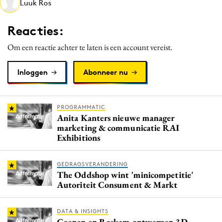
Luuk Ros
Media
Merkstrategie
Reacties:
PR
Om een reactie achter te laten is een account vereist.
Programmatic
Purpose Marketing
Inloggen
Abonneer nu
Reputatie & crisis
PROGRAMMATIC
Anita Kanters nieuwe manager
marketing & communicatie RAI
Exhibitions
GEDRAGSVERANDERING
The Oddshop wint 'minicompetitie'
Autoriteit Consument & Markt
DATA & INSIGHTS
Coenen en Roskam ontwerpen 3D-