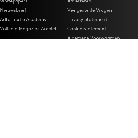
Whitepapers
Adverteren
Nieuwsbrief
Veelgestelde Vragen
Adformatie Academy
Privacy Statement
Volledig Magazine Archief
Cookie Statement
Algemene Voorwaarden
Onze app
Maak Adformatie.nl je
Google-favoriet
Privacyinstellingen
Download de
Adformatie Nieuws App