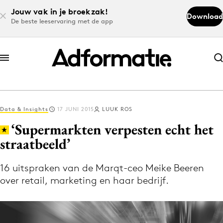
Jouw vak in je broekzak!
Download
De beste leeservaring met de app
Abonneer nu
Abonneer nu
Data & Insights
17 JUNI 2015
LUUK ROS
Log in
‘Supermarkten verpesten echt het
straatbeeld’
Download de app
Volg het laatste nieuws via de Adformatie
16 uitspraken van de Marqt-ceo Meike Beeren
over retail, marketing en haar bedrijf.
Nieuws app