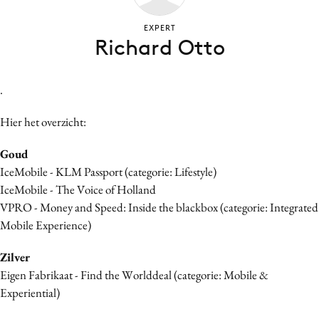
Bureaus
EXPERT
Campagnes
Richard Otto
Carriere
Contentmarketing
.
Craft
Customer Experience
Hier het overzicht:
Data & Insights
Goud
Design
IceMobile - KLM Passport (categorie: Lifestyle)
Digital transformation
IceMobile - The Voice of Holland
Diversiteit
VPRO - Money and Speed: Inside the blackbox (categorie: Integrated
Mobile Experience)
Effectiviteit
Gedragsverandering
Zilver
Influencer marketing
Eigen Fabrikaat - Find the Worlddeal (categorie: Mobile &
Interne communicatie
Experiential)
Martech