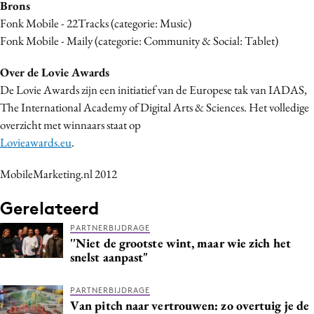
Brons
Media
Fonk Mobile - 22Tracks (categorie: Music)
Merkstrategie
Fonk Mobile - Maily (categorie: Community & Social: Tablet)
PR
Over de Lovie Awards
Programmatic
De Lovie Awards zijn een initiatief van de Europese tak van IADAS,
Purpose Marketing
The International Academy of Digital Arts & Sciences. Het volledige
Reputatie & crisis
overzicht met winnaars staat op
Lovieawards.eu
.
MobileMarketing.nl 2012
Gerelateerd
PARTNERBIJDRAGE
''Niet de grootste wint, maar wie zich het
snelst aanpast"
PARTNERBIJDRAGE
Van pitch naar vertrouwen: zo overtuig je de