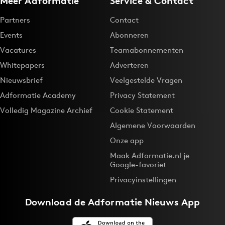
Meer Adformatie
Service & Contact
Partners
Contact
Events
Abonneren
Vacatures
Teamabonnementen
Whitepapers
Adverteren
Nieuwsbrief
Veelgestelde Vragen
Adformatie Academy
Privacy Statement
Volledig Magazine Archief
Cookie Statement
Algemene Voorwaarden
Onze app
Maak Adformatie.nl je
Google-favoriet
Privacyinstellingen
Download de
Adformatie Nieuws App