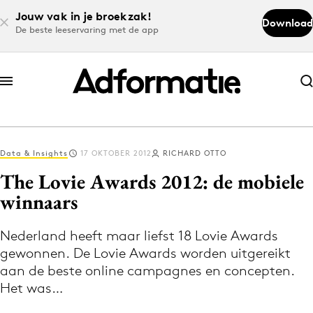
Jouw vak in je broekzak!
Download
De beste leeservaring met de app
Abonneer nu
Abonneer nu
Data & Insights
17 OKTOBER 2012
RICHARD OTTO
Log in
The Lovie Awards 2012: de mobiele
winnaars
Download de app
Volg het laatste nieuws via de Adformatie
Nederland heeft maar liefst 18 Lovie Awards
gewonnen. De Lovie Awards worden uitgereikt
Nieuws app
aan de beste online campagnes en concepten.
Het was…