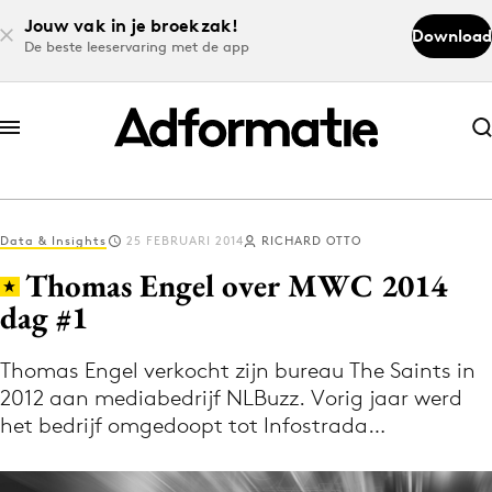
Jouw vak in je broekzak!
Download
De beste leeservaring met de app
Abonneer nu
Abonneer nu
Data & Insights
25 FEBRUARI 2014
RICHARD OTTO
Log in
Thomas Engel over MWC 2014
dag #1
Download de app
Volg het laatste nieuws via de Adformatie
Thomas Engel verkocht zijn bureau The Saints in
2012 aan mediabedrijf NLBuzz. Vorig jaar werd
Nieuws app
het bedrijf omgedoopt tot Infostrada…