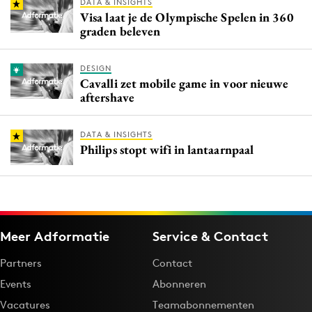
DATA & INSIGHTS
Visa laat je de Olympische Spelen in 360
graden beleven
DESIGN
Cavalli zet mobile game in voor nieuwe
aftershave
DATA & INSIGHTS
Philips stopt wifi in lantaarnpaal
Meer Adformatie
Service & Contact
Partners
Contact
Events
Abonneren
Vacatures
Teamabonnementen