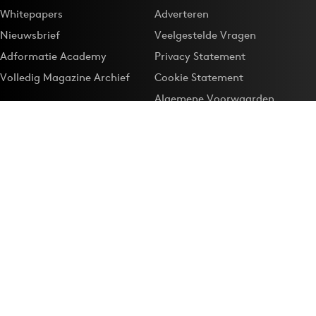
Whitepapers
Adverteren
Nieuwsbrief
Veelgestelde Vragen
Adformatie Academy
Privacy Statement
Volledig Magazine Archief
Cookie Statement
Algemene Voorwaarden
Onze app
Maak Adformatie.nl je
Google-favoriet
Privacyinstellingen
Download de
Adformatie Nieuws App