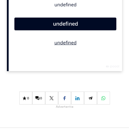
Bureaus
Campagnes
Carriere
Contentmarketing
Craft
Customer Experience
Data & Insights
Design
Digital transformation
Diversiteit
Effectiviteit
0
0
Gedragsverandering
Advertentie
Influencer marketing
Interne communicatie
Martech