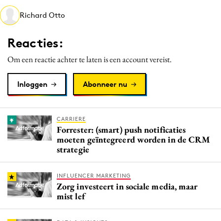
Media
Richard Otto
Merkstrategie
Reacties:
PR
Programmatic
Om een reactie achter te laten is een account vereist.
Purpose Marketing
Inloggen
Abonneer nu
Reputatie & crisis
CARRIERE
Forrester: (smart) push notificaties
moeten geïntegreerd worden in de CRM
strategie
INFLUENCER MARKETING
Zorg investeert in sociale media, maar
mist lef