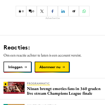
Media
0
0
Merkstrategie
Advertentie
PR
Programmatic
Purpose Marketing
Reputatie & crisis
Reacties:
Om een reactie achter te laten is een account vereist.
Inloggen
Abonneer nu
PROGRAMMATIC
Nissan brengt emoties fans in 360 graden
live stream Champions League finale