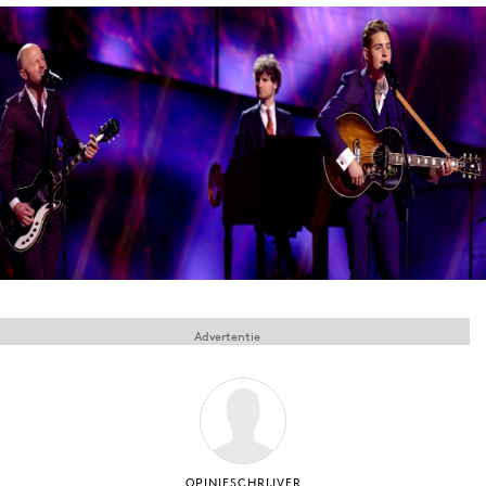
Menu
Home
9 sept: GenAI-training
12 nov: MarketingLive!
Adverteren
Events
Opleidingen
Vacatures
Advertentie
Academy
Partners
Topics
Artificial Intelligence
OPINIESCHRIJVER