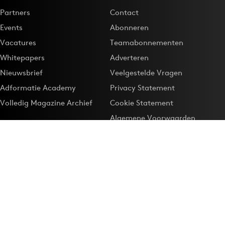
Partners
Contact
Events
Abonneren
Vacatures
Teamabonnementen
Whitepapers
Adverteren
Nieuwsbrief
Veelgestelde Vragen
Adformatie Academy
Privacy Statement
Volledig Magazine Archief
Cookie Statement
Algemene Voorwaarden
Onze app
Maak Adformatie.nl je
Google-favoriet
Privacyinstellingen
Download de
Adformatie Nieuws App