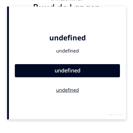
Ruud de Langen
Bureaus
Campagnes
Carriere
Contentmarketing
Craft
Customer Experience
Data & Insights
Design
Digital transformation
Diversiteit
Effectiviteit
Gedragsverandering
Influencer marketing
Interne communicatie
Martech