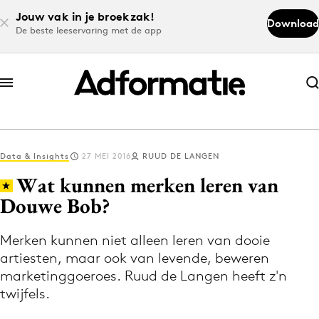
Jouw vak in je broekzak!
Download
De beste leeservaring met de app
Abonneer nu
Abonneer nu
Data & Insights
27 MEI 2016
RUUD DE LANGEN
Log in
Wat kunnen merken leren van
Douwe Bob?
Download de app
Volg het laatste nieuws via de Adformatie
Merken kunnen niet alleen leren van dooie
artiesten, maar ook van levende, beweren
Nieuws app
marketinggoeroes. Ruud de Langen heeft z'n
twijfels.