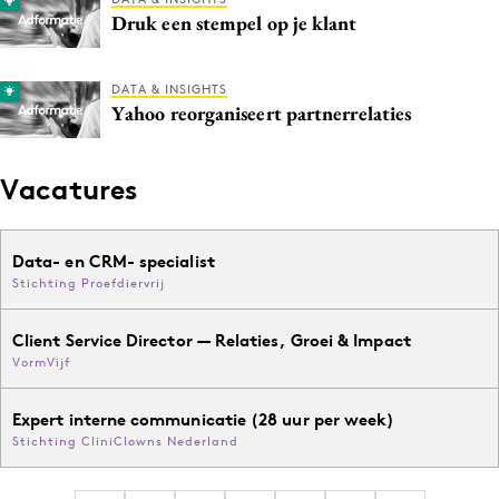
Druk een stempel op je klant
Media
Merkstrategie
PR
DATA & INSIGHTS
Yahoo reorganiseert partnerrelaties
Programmatic
Purpose Marketing
Vacatures
Reputatie & crisis
Data- en CRM- specialist
Stichting Proefdiervrij
Client Service Director — Relaties, Groei & Impact
VormVijf
Expert interne communicatie (28 uur per week)
Stichting CliniClowns Nederland