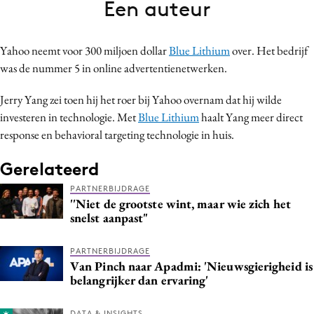
Een auteur
Bureaus
Campagnes
Yahoo neemt voor 300 miljoen dollar
Blue Lithium
over. Het bedrijf
Carriere
was de nummer 5 in online advertentienetwerken.
Contentmarketing
Craft
Jerry Yang zei toen hij het roer bij Yahoo overnam dat hij wilde
investeren in technologie. Met
Blue Lithium
haalt Yang meer direct
Customer Experience
response en behavioral targeting technologie in huis.
Data & Insights
Design
Gerelateerd
Digital transformation
PARTNERBIJDRAGE
''Niet de grootste wint, maar wie zich het
Diversiteit
snelst aanpast"
Effectiviteit
Gedragsverandering
PARTNERBIJDRAGE
Van Pinch naar Apadmi: 'Nieuwsgierigheid is
Influencer marketing
belangrijker dan ervaring'
Interne communicatie
Martech
DATA & INSIGHTS