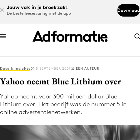
Jouw vak in je broekzak!
Download
De beste leeservaring met de app
Abonneer nu
Abonneer nu
Data & Insights
5 SEPTEMBER 2007
EEN AUTEUR
Log in
Yahoo neemt Blue Lithium over
Yahoo neemt voor 300 miljoen dollar Blue
Download de app
Lithium over. Het bedrijf was de nummer 5 in
Volg het laatste nieuws via de Adformatie
online advertentienetwerken.
Nieuws app